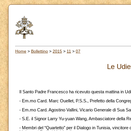
Home
>
Bollettino
>
2015
>
11
>
07
Le Udie
Il Santo Padre Francesco ha ricevuto questa mattina in Ud
- Em.mo Card. Marc Ouellet, P.S.S., Prefetto della Congre
- Em.mo Card. Agostino Vallini, Vicario Generale di Sua Sa
- S.E. il Signor Larry Yu-yuan Wang, Ambasciatore della Rep
- Membri del “Quartetto” per il Dialogo in Tunisia, vincitor