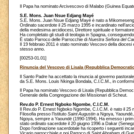
Il Papa ha nominato Arcivescovo di Malabo (Guinea Equato
S.E. Mons. Juan Nsue Edjang Mayé
S.E. Mons. Juan Nsue Edjang Mayé è nato a Mikomeseng-
Ordinato sacerdote il 25 marzo 1995 e incardinato nell’arc
della medesima arcidiocesi, Direttore spirituale e formato
Ha completato gli studi di teologia in Spagna, conseguendo l
È stato Parroco delle Parrocchie di
Nuestra Señora del C
Il 19 febbraio 2011 è stato nominato Vescovo della diocesi 
stesso anno.
[00253-01.01]
Rinuncia del Vescovo di Lisala (Repubblica Democrati
Il Santo Padre ha accettato la rinuncia al governo pastoral
da S.E. Mons. Louis Nkinga Bondala, C.I.C.M., in conformit
Il Papa ha nominato Vescovo di Lisala (Repubblica Democr
Generale della Congregazione dei Missionari di Scheut.
Rev.do P. Ernest Ngboko Ngombe, C.I.C.M.
Il Rev.do P. Ernest Ngboko Ngombe, C.I.C.M. è nato il 25 m
Filosofia presso l’Istituto
Saint Augustin
a Ngoya, Yaoundé, i
Ngoya, sempre a Yaoundé (1990-1994). Ha emesso i primi vo
stato ordinato sacerdote il 20 giugno 1996 a Dakar (Senega
Dopo l’ordinazione sacerdotale ha ricoperto i seguenti inca
Vicario parrocchiale e poi Parroco di
Saint Abraham di Gu