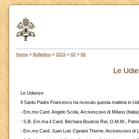
Home
>
Bollettino
>
2015
>
02
>
06
Le Udie
Le Udienze
Il Santo Padre Francesco ha ricevuto questa mattina in Ud
- Em.mo Card. Angelo Scola, Arcivescovo di Milano (Italia)
- S.B. Em.ma il Card. Béchara Boutros Raï, O.M.M., Patriar
- Em.mo Card. Juan Luis Cipriani Thorne, Arcivescovo di 