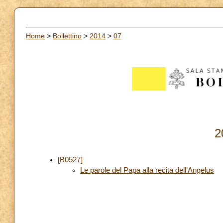
Home
>
Bollettino
>
2014
>
07
2
[B0527]
Le parole del Papa alla recita dell’Angelus