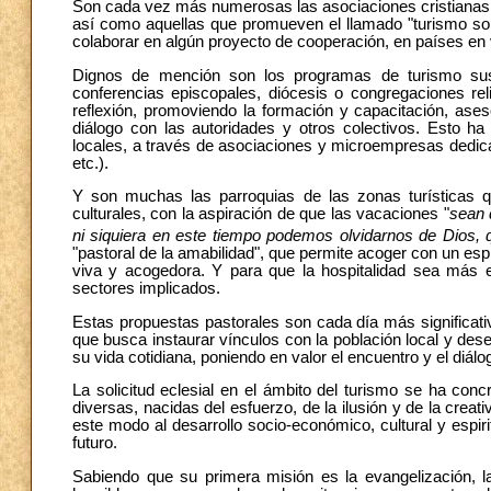
Son cada vez más numerosas las asociaciones cristianas 
así como aquellas que promueven el llamado "turismo sol
colaborar en algún proyecto de cooperación, en países en 
Dignos de mención son los programas de turismo sust
conferencias episcopales, diócesis o congregaciones r
reflexión, promoviendo la formación y capacitación, ase
diálogo con las autoridades y otros colectivos. Esto h
locales, a través de asociaciones y microempresas dedicad
etc.).
Y son muchas las parroquias de las zonas turísticas qu
culturales, con la aspiración de que las vacaciones "
sean 
ni siquiera en este tiempo podemos olvidarnos de Dios, 
"pastoral de la amabilidad", que permite acoger con un esp
viva y acogedora. Y para que la hospitalidad sea más e
sectores implicados.
Estas propuestas pastorales son cada día más significativ
que busca instaurar vínculos con la población local y des
su vida cotidiana, poniendo en valor el encuentro y el diálo
La solicitud eclesial en el ámbito del turismo se ha co
diversas, nacidas del esfuerzo, de la ilusión y de la creat
este modo al desarrollo socio-económico, cultural y espir
futuro.
Sabiendo que su primera misión es la evangelización, l