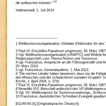
10
die auftauchen können."
Vatikanstadt, 1. Juli 2014
______________________
1
Welttourismusorganisation,
Globaler Ethikkodex für den
2 Paul VI, Enzyklika
Populorum progressio
, 26. März 1967,
3 Vgl. Welttourismusorganisation (UNWTO) und Weltrat f
Regierungschefs zum Thema Reisen und Tourismus
.
4 vgl. Franziskus,
Ansprache an die Führungskrafte und Arb
20. März 2014.
5 vgl. Franziskus,
Generalaudienz
, 1. Mai 2013.
6 "Die reichen Länder haben bewiesen, dass sie die Fähigk
des Menschen und der schwächeren sozialen Gruppen" (vgl.
Kirche
, 2. April 2004, n. 374).
7 Paul VI, Enzyklika
Populorum progressio
, 26. März 1967,
8 Benedikt XVI,
Botschaft anlässlich des VII Weltkongres
9 Vgl. VII. Weltkongress für Tourismusseelsorge,,
Schluss
10 Franziskus, Apostolisches Schreiben
Evangelii gaudiu
[01149-05.01] [Originalsprache: Deutsch]