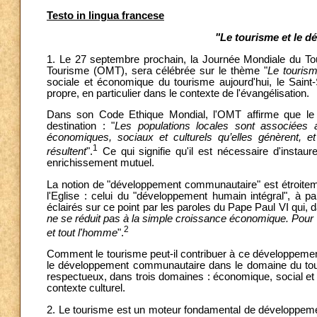
Testo in lingua francese
"Le tourisme et le
1. Le 27 septembre prochain, la Journée Mondiale du T
Tourisme (OMT), sera célébrée sur le thème "
Le touris
sociale et économique du tourisme aujourd'hui, le Sain
propre, en particulier dans le contexte de l'évangélisation.
Dans son Code Ethique Mondial, l'OMT affirme que le 
destination : "
Les populations locales sont associées au
économiques, sociaux et culturels qu’elles génèrent, e
1
résultent
".
Ce qui signifie qu'il est nécessaire d'instaur
enrichissement mutuel.
La notion de "développement communautaire" est étroitement
l'Eglise : celui du "développement humain intégral", à p
éclairés sur ce point par les paroles du Pape Paul VI qui, 
ne se réduit pas à la simple croissance économique. Pour êt
2
et tout l'homme
".
Comment le tourisme peut-il contribuer à ce développement
le développement communautaire dans le domaine du touris
respectueux, dans trois domaines : économique, social et 
contexte culturel.
2. Le tourisme est un moteur fondamental de développemen