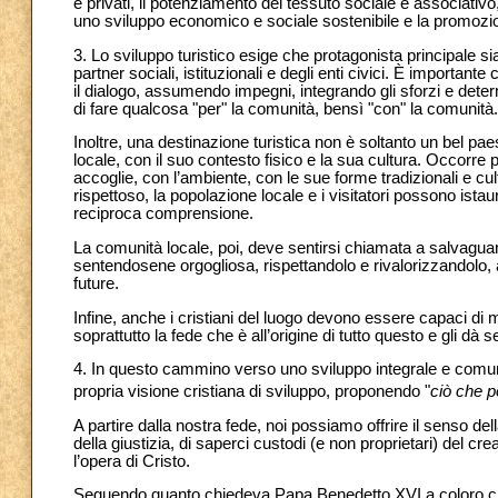
e privati, il potenziamento del tessuto sociale e associativo
uno sviluppo economico e sociale sostenibile e la promozion
3. Lo sviluppo turistico esige che protagonista principale si
partner sociali, istituzionali e degli enti civici. È importa
il dialogo, assumendo impegni, integrando gli sforzi e dete
di fare qualcosa "per" la comunità, bensì "con" la comunità.
Inoltre, una destinazione turistica non è soltanto un bel pa
locale, con il suo contesto fisico e la sua cultura. Occorr
accoglie, con l’ambiente, con le sue forme tradizionali e cultu
rispettoso, la popolazione locale e i visitatori possono istau
reciproca comprensione.
La comunità locale, poi, deve sentirsi chiamata a salvaguar
sentendosene orgogliosa, rispettandolo e rivalorizzandolo, a
future.
Infine, anche i cristiani del luogo devono essere capaci di most
soprattutto la fede che è all’origine di tutto questo e gli dà 
4. In questo cammino verso uno sviluppo integrale e comunit
propria visione cristiana di sviluppo, proponendo "
ciò che p
A partire dalla nostra fede, noi possiamo offrire il senso dell
della giustizia, di saperci custodi (e non proprietari) del cr
l’opera di Cristo.
Seguendo quanto chiedeva Papa Benedetto XVI a coloro che 