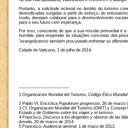
Portanto, a solicitude eclesial no âmbito do turismo c
diversificadas surgidas a partir do esforço, do entusiasmo
modo, desejam colaborar para o desenvolvimento socioeco
para o seu futuro com esperança.
Por isso, consciente de que a sua missão primordial é a
humilde, para responder às situações concretas dos povo
"
evangelizamos também procurando enfrentar os diferent
Cidade do Vaticano, 1 de julho de 2014.
______________________
1
Organización Mundial del Turismo,
Código Ético Mundial
2 Pablo VI, Encíclica
Populorum progressio
, 26 de marzo d
3 Cf. Organización Mundial del Turismo (OMT) y Consejo
Estado y de Gobierno sobre los viajes y el turismo
.
4 Francisco,
Discurso a los dirigentes y obreros de las fábr
Amelia
, 20 de marzo de 2014.
5 Francisco,
Audiencia general
, 1 de mayo de 2013.