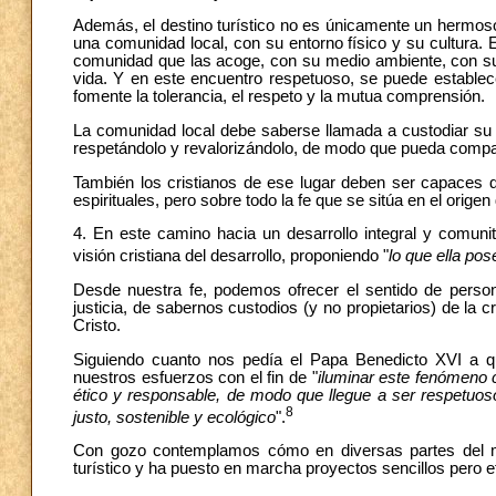
Además, el destino turístico no es únicamente un hermoso p
una comunidad local, con su entorno físico y su cultura.
comunidad que las acoge, con su medio ambiente, con sus 
vida. Y en este encuentro respetuoso, se puede establecer
fomente la tolerancia, el respeto y la mutua comprensión.
La comunidad local debe saberse llamada a custodiar su pa
respetándolo y revalorizándolo, de modo que pueda comparti
También los cristianos de ese lugar deben ser capaces de
espirituales, pero sobre todo la fe que se sitúa en el origen 
4. En este camino hacia un desarrollo integral y comunit
visión cristiana del desarrollo, proponiendo "
lo que ella po
Desde nuestra fe, podemos ofrecer el sentido de person
justicia, de sabernos custodios (y no propietarios) de la c
Cristo.
Siguiendo cuanto nos pedía el Papa Benedicto XVI a qu
nuestros esfuerzos con el fin de "
iluminar este fenómeno c
ético y responsable, de modo que llegue a ser respetuoso
8
justo, sostenible y ecológico
".
Con gozo contemplamos cómo en diversas partes del mun
turístico y ha puesto en marcha proyectos sencillos pero e