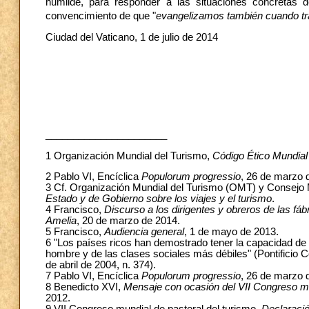
humilde, para responder a las situaciones concretas 
convencimiento de que "
evangelizamos también cuando tra
Ciudad del Vaticano, 1 de julio de 2014
______________________
1
Organización Mundial del Turismo,
Código Ético Mundial
2 Pablo VI, Encíclica
Populorum progressio
, 26 de marzo d
3 Cf. Organización Mundial del Turismo (OMT) y Consejo
Estado y de Gobierno sobre los viajes y el turismo
.
4 Francisco,
Discurso a los dirigentes y obreros de las fábr
Amelia
, 20 de marzo de 2014.
5 Francisco,
Audiencia general
, 1 de mayo de 2013.
6 "Los países ricos han demostrado tener la capacidad de 
hombre y de las clases sociales más débiles" (Pontificio C
de abril de 2004, n. 374).
7 Pablo VI, Encíclica
Populorum progressio
, 26 de marzo d
8 Benedicto XVI,
Mensaje con ocasión del VII Congreso mu
2012.