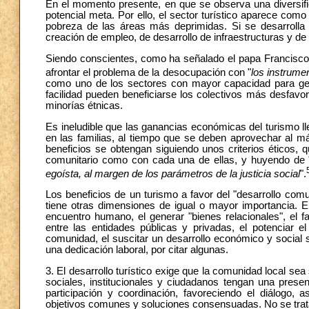
En el momento presente, en que se observa una diversific
potencial meta. Por ello, el sector turístico aparece como
pobreza de las áreas más deprimidas. Si se desarrolla
creación de empleo, de desarrollo de infraestructuras y d
Siendo conscientes, como ha señalado el papa Francisco
afrontar el problema de la desocupación con "
los instrumen
como uno de los sectores con mayor capacidad para gene
facilidad pueden beneficiarse los colectivos más desfavor
minorías étnicas.
Es ineludible que las ganancias económicas del turismo ll
en las familias, al tiempo que se deben aprovechar al 
beneficios se obtengan siguiendo unos criterios éticos, 
comunitario como con cada una de ellas, y huyendo de 
egoísta, al margen de los parámetros de la justicia social
".
Los beneficios de un turismo a favor del "desarrollo com
tiene otras dimensiones de igual o mayor importancia. En
encuentro humano, el generar "bienes relacionales", el f
entre las entidades públicas y privadas, el potenciar el
comunidad, el suscitar un desarrollo económico y social 
una dedicación laboral, por citar algunas.
3. El desarrollo turístico exige que la comunidad local se
sociales, institucionales y ciudadanos tengan una prese
participación y coordinación, favoreciendo el diálog
objetivos comunes y soluciones consensuadas. No se trata