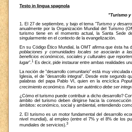
Testo in lingua spagnola
"Turismo y 
1. El 27 de septiembre, y bajo el tema
"Turismo y desarro
anualmente por la Organización Mundial del Turismo (OM
turismo tiene en el momento actual, la Santa Sede 
singularmente en el contexto de la evangelización.
En su Código Ético Mundial, la OMT afirma que ésta ha de
poblaciones y comunidades locales se asociarán a las a
beneficios económicos, sociales y culturales que reporten
1
lugar
".
Es decir, pide instaurar entre ambas realidades una
La noción de "desarrollo comunitario" está muy vinculada 
Iglesia, el de "desarrollo integral". Desde este segundo q
palabras del papa Pablo VI, quien en la encíclica
Popu
crecimiento económico. Para ser auténtico debe ser integr
¿Cómo el turismo puede contribuir a dicho desarrollo? Con es
ámbito del turismo deben dirigirse hacia la consecució
ámbitos: económico, social y ambiental, entendiendo como t
2. El turismo es un motor fundamental del desarrollo ec
nivel mundial), al empleo (entre el 7% y el 8% de los p
3
mundiales de servicios).