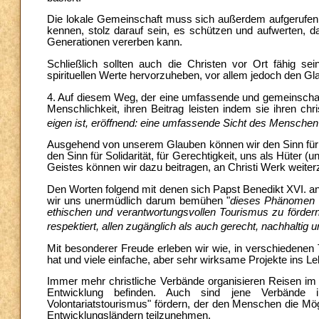
Die lokale Gemeinschaft muss sich außerdem aufgerufen f
kennen, stolz darauf sein, es schützen und aufwerten, 
Generationen vererben kann.
Schließlich sollten auch die Christen vor Ort fähig sei
spirituellen Werte hervorzuheben, vor allem jedoch den Gl
4. Auf diesem Weg, der eine umfassende und gemeinschaftl
Menschlichkeit, ihren Beitrag leisten indem sie ihren chr
eigen ist, eröffnend: eine umfassende Sicht des Mensch
Ausgehend von unserem Glauben können wir den Sinn für 
den Sinn für Solidarität, für Gerechtigkeit, uns als Hüter (
Geistes können wir dazu beitragen, an Christi Werk weiter
Den Worten folgend mit denen sich Papst Benedikt XVI. an
wir uns unermüdlich darum bemühen "
dieses Phänomen mi
ethischen und verantwortungsvollen Tourismus zu förde
respektiert, allen zugänglich als auch gerecht, nachhaltig u
Mit besonderer Freude erleben wir wie, in verschiedenen Te
hat und viele einfache, aber sehr wirksame Projekte ins Le
Immer mehr christliche Verbände organisieren Reisen im 
Entwicklung befinden. Auch sind jene Verbände i
Volontariatstourismus" fördern, der den Menschen die Mögl
Entwicklungsländern teilzunehmen.