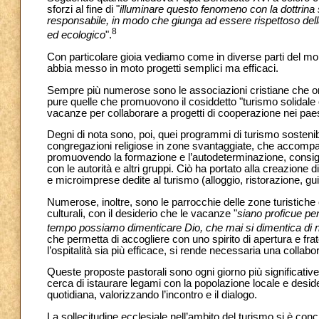
sforzi al fine di "
illuminare questo fenomeno con la dottrina
responsabile, in modo che giunga ad essere rispettoso della d
8
ed ecologico
".
Con particolare gioia vediamo come in diverse parti del mond
abbia messo in moto progetti semplici ma efficaci.
Sempre più numerose sono le associazioni cristiane che or
pure quelle che promuovono il cosiddetto "turismo solidale o
vacanze per collaborare a progetti di cooperazione nei paesi
Degni di nota sono, poi, quei programmi di turismo sostenib
congregazioni religiose in zone svantaggiate, che accompagn
promuovendo la formazione e l’autodeterminazione, consiglia
con le autorità e altri gruppi. Ciò ha portato alla creazione d
e microimprese dedite al turismo (alloggio, ristorazione, gui
Numerose, inoltre, sono le parrocchie delle zone turistiche 
culturali, con il desiderio che le vacanze "
siano proficue pe
tempo possiamo dimenticare Dio, che mai si dimentica di n
che permetta di accogliere con uno spirito di apertura e fra
l’ospitalità sia più efficace, si rende necessaria una collabora
Queste proposte pastorali sono ogni giorno più significativ
cerca di istaurare legami con la popolazione locale e desid
quotidiana, valorizzando l’incontro e il dialogo.
La sollecitudine ecclesiale nell’ambito del turismo si è concr