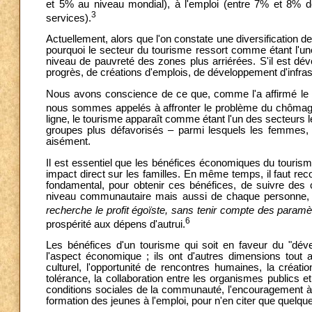
et 5% au niveau mondial), à l'emploi (entre 7% et 8% d
3
services).
Actuellement, alors que l'on constate une diversification de
pourquoi le secteur du tourisme ressort comme étant l'une
niveau de pauvreté des zones plus arriérées. S'il est dév
progrès, de créations d'emplois, de développement d'infra
Nous avons conscience de ce que, comme l'a affirmé le 
nous sommes appelés à affronter le problème du chômag
ligne, le tourisme apparaît comme étant l'un des secteurs le
groupes plus défavorisés – parmi lesquels les femmes, l
aisément.
Il est essentiel que les bénéfices économiques du tourisme 
impact direct sur les familles. En même temps, il faut reco
fondamental, pour obtenir ces bénéfices, de suivre des c
niveau communautaire mais aussi de chaque personne, 
recherche le profit égoïste, sans tenir compte des paramèt
6
prospérité aux dépens d'autrui.
Les bénéfices d'un tourisme qui soit en faveur du "dé
l'aspect économique ; ils ont d'autres dimensions tout a
culturel, l'opportunité de rencontres humaines, la créati
tolérance, la collaboration entre les organismes publics et
conditions sociales de la communauté, l'encouragement à
formation des jeunes à l'emploi, pour n'en citer que quelqu