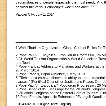
circumstances of people, especially the most needy. And thi
10
confront the various challenges which can arise
."
Vatican City, July 1, 2014
______________________
1
World Tourism Organization, Global Code of Ethics for To
2 Pope Paul VI, Encyclical " Populorum Progressio", 26 M
3 Cf. World Tourism Organisation & World Council on Trav
and Tourism
4 Pope Francis, Address to Managers and Workers at the Ste
20 March 2014
5 Pope Francis, Papal Audience, 1 May 2013
6 "Rich countries have shown the ability to create material
classes." (Pontifical Council for Justice and Peace, Compe
7 Pope Paul VI, Encyclical " Populorum Progressio", 26 M
8 Pope Benedict XVI, Message for the VII World Congress 
9 VII World Congress on the Pastoral Care of Tourism, Fin
10 Pope Francis, Apostolic Exhortation "Evangelii Gaudiu
[01149-02.01] [Original text: English]