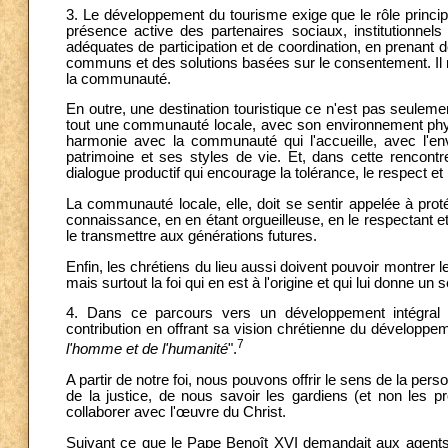
3. Le développement du tourisme exige que le rôle principa
présence active des partenaires sociaux, institutionnels
adéquates de participation et de coordination, en prenant d
communs et des solutions basées sur le consentement. Il 
la communauté.
En outre, une destination touristique ce n'est pas seuleme
tout une communauté locale, avec son environnement physi
harmonie avec la communauté qui l'accueille, avec l'env
patrimoine et ses styles de vie. Et, dans cette rencontr
dialogue productif qui encourage la tolérance, le respect e
La communauté locale, elle, doit se sentir appelée à proté
connaissance, en en étant orgueilleuse, en le respectant et 
le transmettre aux générations futures.
Enfin, les chrétiens du lieu aussi doivent pouvoir montrer leur
mais surtout la foi qui en est à l'origine et qui lui donne un 
4. Dans ce parcours vers un développement intégral e
contribution en offrant sa vision chrétienne du développe
7
l'homme et de l'humanité
".
A partir de notre foi, nous pouvons offrir le sens de la per
de la justice, de nous savoir les gardiens (et non les prop
collaborer avec l'œuvre du Christ.
Suivant ce que le Pape Benoît XVI demandait aux agents d