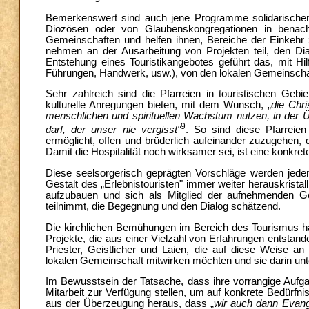
Bemerkenswert sind auch jene Programme solidarischen
Diozösen oder von Glaubenskongregationen in benachte
Gemeinschaften und helfen ihnen, Bereiche der Einkehr 
nehmen an der Ausarbeitung von Projekten teil, den D
Entstehung eines Touristikangebotes geführt das, mit H
Führungen, Handwerk, usw.), von den lokalen Gemeinschaft
Sehr zahlreich sind die Pfarreien in touristischen Geb
kulturelle Anregungen bieten, mit dem Wunsch, „
die Chri
menschlichen und spirituellen Wachstum nutzen, in der 
9
darf, der unser nie vergisst"
. So sind diese Pfarreien
ermöglicht, offen und brüderlich aufeinander zuzugehen,
Damit die Hospitalität noch wirksamer sei, ist eine konkret
Diese seelsorgerisch geprägten Vorschläge werden jeden
Gestalt des „Erlebnistouristen" immer weiter herauskristall
aufzubauen und sich als Mitglied der aufnehmenden 
teilnimmt, die Begegnung und den Dialog schätzend.
Die kirchlichen Bemühungen im Bereich des Tourismus ha
Projekte, die aus einer Vielzahl von Erfahrungen entstan
Priester, Geistlicher und Laien, die auf diese Weise an d
lokalen Gemeinschaft mitwirken möchten und sie darin unte
Im Bewusstsein der Tatsache, dass ihre vorrangige Aufgab
Mitarbeit zur Verfügung stellen, um auf konkrete Bedürfni
aus der Überzeugung heraus, dass „
wir auch dann Evang