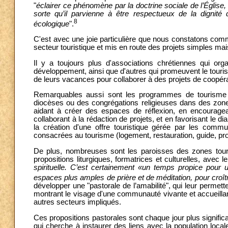
"
éclairer ce phénomène par la doctrine sociale de l’Église
sorte qu’il parvienne à être respectueux de la dignité
8
écologique
".
C'est avec une joie particulière que nous constatons comm
secteur touristique et mis en route des projets simples mai
Il y a toujours plus d'associations chrétiennes qui o
développement, ainsi que d'autres qui promeuvent le tourism
de leurs vacances pour collaborer à des projets de coopér
Remarquables aussi sont les programmes de tourisme d
diocèses ou des congrégations religieuses dans des zo
aidant à créer des espaces de réflexion, en encourageant
collaborant à la rédaction de projets, et en favorisant le d
la création d'une offre touristique gérée par les comm
consacrées au tourisme (logement, restauration, guide, prod
De plus, nombreuses sont les paroisses des zones tourist
propositions liturgiques, formatrices et culturelles, avec 
spirituelle. C’est certainement «un temps propice pour 
espaces plus amples de prière et de méditation, pour croît
développer une "pastorale de l’amabilité", qui leur permette
montrant le visage d'une communauté vivante et accueillant
autres secteurs impliqués.
Ces propositions pastorales sont chaque jour plus significat
qui cherche à instaurer des liens avec la population lo