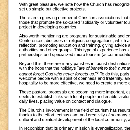
With great pleasure, we note how the Church has recognized
set up simple but effective projects.
There are a growing number of Christian associations that 
those that promote the so-called "solidarity or volunteer to
project in developing countries.
Also worth mentioning are programs for sustainable and e
Conferences, dioceses or religious congregations, which a
reflection, promoting education and training, giving advice
authorities and other groups. This type of experience has 
partnerships and specialized micro tourism (accommodation,
Beyond this, there are many parishes in tourist destinations t
with the hope that the holidays "
are of benefit to their huma
9
cannot forget God who never forgets us
."
To do this, pari
welcome people with a spirit of openness and fraternity, an
hospitality to be more effective, we need to create a more e
These pastoral proposals are becoming more important, espe
seeks to establish links with local people and enable visitor
daily lives, placing value on contact and dialogue.
The Church’s involvement in the field of tourism has resul
thanks to the effort, enthusiasm and creativity of so many 
cultural and spiritual development of the local community, a
In recognition that its primary mission is evangelization, th