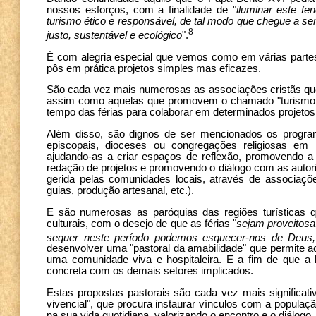
nossos esforços, com a finalidade de "
iluminar este f
turismo ético e responsável, de tal modo que chegue a se
8
justo, sustentável e ecológico
".
É com alegria especial que vemos como em várias partes 
pôs em prática projetos simples mas eficazes.
São cada vez mais numerosas as associações cristãs que
assim como aquelas que promovem o chamado "turismo sol
tempo das férias para colaborar em determinados projet
Além disso, são dignos de ser mencionados os programa
episcopais, dioceses ou congregações religiosas em
ajudando-as a criar espaços de reflexão, promovendo a
redação de projetos e promovendo o diálogo com as autorid
gerida pelas comunidades locais, através de associaçõ
guias, produção artesanal, etc.).
E são numerosas as paróquias das regiões turísticas qu
culturais, com o desejo de que as férias "
sejam proveitosa
sequer neste período podemos esquecer-nos de Deus
desenvolver uma "pastoral da amabilidade" que permite ac
uma comunidade viva e hospitaleira. E a fim de que a h
concreta com os demais setores implicados.
Estas propostas pastorais são cada vez mais significat
vivencial", que procura instaurar vínculos com a populaçã
na sua vida quotidiana, valorizando o encontro e o diálogo.