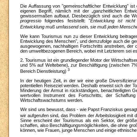
Die Auffassung von "gemeinschaftlicher Entwicklung" ist
eigenen Begriff, nämlich mit der „ganzheitlichen Entw
gewissermaßen aufbaut. Diesbezüglich sind auch die Wo
progressio
folgendes feststellt: "
Entwicklung ist nich
Entwicklung muß umfassend sein, sie muß jeden Mensc
Wie kann Tourismus nun zu dieser Entwicklung beitrage
Entwicklung des Menschen", und demzufolge auch die gem
ausgewogenen, nachhaltigen Fortschritts anstreben, der dr
den umweltbezogenen Bereich, wobei mit Letzterem sei es 
2. Tourismus ist ein grundlegender Motor der Wirtschaft
und 5% auf Weltebene), zur Beschäftigung (zwischen 7%
3
Bereich Dienstleistung)
In der heutigen Zeit, in der wir eine große Diversifizi
potentiellen Reiseziel werden. Deshalb erweist sich der T
Minderung der Armut in rückständigen, benachteiligten 
wertvollen Instrument des Fortschritts, der Schaffun
Wirtschaftswachstums werden.
Wir sind uns bewusst, dass - wie Papst Franziskus gesagt 
wir aufgerufen sind, das Problem der Arbeitslosigkeit mit d
Sinne erscheint der Tourismus als ein Sektor, der größer
schaffen, also Beschäftigungsmöglichkeiten, die ohne g
können, wie Frauen, junge Menschen und einige ethnische