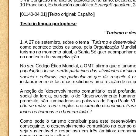
9 VII Congreso mundial de pastoral del turismo,
Declaració
10 Francisco, Exhortación apostólica
Evangelii gaudium
, 
[01149-04.01] [Texto original: Español]
Testo in lingua portoghese
"Turismo e de
1. A 27 de setembro, sobre o tema
"Turismo e desenvolvi
como acontece todos os anos, pela Organização Mundial
turismo no momento atual, a Santa Sé quer acompanhar est
no contexto da evangelização.
No seu Código Ético Mundial, a OMT afirma que o turismo
populações locais serão partícipes das atividades turísti
sociais e culturais, em particular no que diz respeito à c
instaurar entre estas duas realidades uma relação de rec
A noção de "desenvolvimento comunitário" está profunda
social da Igreja, ou seja, o de "desenvolvimento humano in
propósito, são iluminadoras as palavras do Papa Paulo VI
não se reduz a um simples crescimento económico. Para s
2
todos os homens e o homem todo
".
Como pode o turismo contribuir para este desenvolvime
conseguinte, o desenvolvimento comunitário no campo do
seja sustentável e respeitoso em três âmbitos: económi
como o contexto cultural.