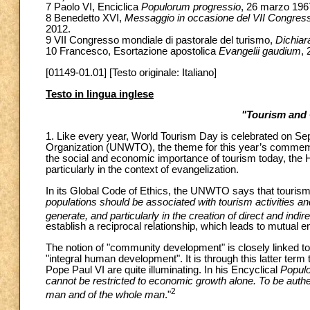
7 Paolo VI, Enciclica
Populorum progressio
, 26 marzo 1967
8 Benedetto XVI,
Messaggio in occasione del VII Congress
2012.
9 VII Congresso mondiale di pastorale del turismo,
Dichiar
10 Francesco, Esortazione apostolica
Evangelii gaudium
,
[01149-01.01] [Testo originale: Italiano]
Testo in lingua inglese
"Tourism and
1. Like every year, World Tourism Day is celebrated on S
Organization (UNWTO), the theme for this year’s commemo
the social and economic importance of tourism today, th
particularly in the context of evangelization.
In its Global Code of Ethics, the UNWTO says that tourism m
populations should be associated with tourism activities an
generate, and particularly in the creation of direct and indi
establish a reciprocal relationship, which leads to mutual 
The notion of "community development" is closely linked to 
"integral human development". It is through this latter term 
Pope Paul VI are quite illuminating. In his Encyclical
Popul
cannot be restricted to economic growth alone. To be authen
2
man and of the whole man
."