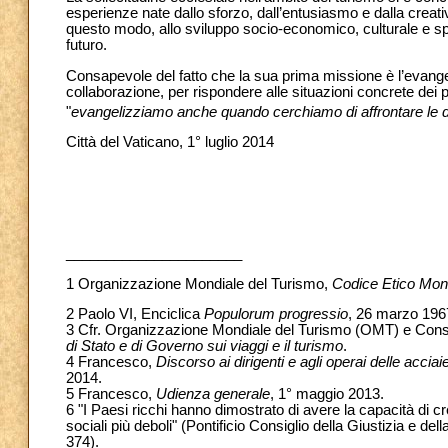
esperienze nate dallo sforzo, dall’entusiasmo e dalla creativi
questo modo, allo sviluppo socio-economico, culturale e spi
futuro.
Consapevole del fatto che la sua prima missione è l’evange
collaborazione, per rispondere alle situazioni concrete dei 
"
evangelizziamo anche quando cerchiamo di affrontare le d
Città del Vaticano, 1° luglio 2014
______________________
1
Organizzazione Mondiale del Turismo,
Codice Etico Mond
2 Paolo VI, Enciclica
Populorum progressio
, 26 marzo 1967
3 Cfr. Organizzazione Mondiale del Turismo (OMT) e Cons
di Stato e di Governo sui viaggi e il turismo
.
4 Francesco,
Discorso ai dirigenti e agli operai delle acciai
2014.
5 Francesco,
Udienza generale
, 1° maggio 2013.
6 "I Paesi ricchi hanno dimostrato di avere la capacità di
sociali più deboli" (Pontificio Consiglio della Giustizia e del
374).