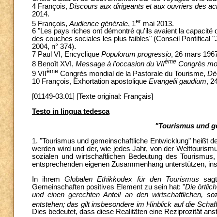
4 François,
Discours aux dirigeants et aux ouvriers des aci
2014.
er
5 François,
Audience générale
, 1
mai 2013.
6 "Les pays riches ont démontré qu'ils avaient la capacité
des couches sociales les plus faibles" (Conseil Pontifical "
2004, n° 374).
7 Paul VI, Encyclique
Populorum progressio
, 26 mars 1967
ème
8 Benoît XVI,
Message à l'occasion du VII
Congrès mond
ème
9 VII
Congrès mondial de la Pastorale du Tourisme,
Déc
10 François, Exhortation apostolique
Evangelii gaudium
, 2
[01149-03.01] [Texte original: Français]
Testo in lingua tedesca
"Tourismus und g
1. "Tourismus und gemeinschaftliche Entwicklung" heißt d
werden wird und der, wie jedes Jahr, von der Welttourismu
sozialen und wirtschaftlichen Bedeutung des Tourismus,
entsprechenden eigenen Zusammenhang unterstützen, ins
In ihrem
Globalen Ethikkodex für den Tourismus
sagt 
Gemeinschaften positives Element zu sein hat: "
Die örtlic
und einen gerechten Anteil an den wirtschaftlichen, soz
entstehen; das gilt insbesondere im Hinblick auf die Scha
Dies bedeutet, dass diese Realitäten eine Reziprozität anst