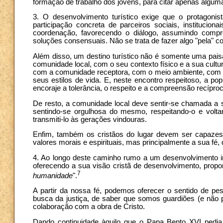
formação de trabalho dos jovens, para citar apenas algum
3. O desenvolvimento turístico exige que o protagonis
participação concreta de parceiros sociais, instituciona
coordenação, favorecendo o diálogo, assumindo compr
soluções consensuais. Não se trata de fazer algo "pela"
Além disso, um destino turístico não é somente uma pais
comunidade local, com o seu contexto físico e a sua cul
com a comunidade receptora, com o meio ambiente, com as
seus estilos de vida. E, neste encontro respeitoso, a po
encoraje a tolerância, o respeito e a compreensão recíproc
De resto, a comunidade local deve sentir-se chamada a sa
sentindo-se orgulhosa do mesmo, respeitando-o e voltan
transmiti-lo às gerações vindouras.
Enfim, também os cristãos do lugar devem ser capazes d
valores morais e espirituais, mas principalmente a sua fé,
4. Ao longo deste caminho rumo a um desenvolvimento int
oferecendo a sua visão cristã de desenvolvimento, propo
7
humanidade
".
A partir da nossa fé, podemos oferecer o sentido de pes
busca da justiça, de saber que somos guardiões (e não pr
colaboração com a obra de Cristo.
Dando continuidade àquilo que o Papa Bento XVI pedia