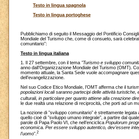
Testo in lingua spagnola
Testo in lingua portoghese
Pubblichiamo di seguito il Messaggio del Pontificio Consiglio
Mondiale del Turismo che, come di consueto, sarà celebrat
comunitario":
Testo in lingua italiana
1. Il 27 settembre, con il tema
"Turismo e sviluppo comunit
anno dall’Organizzazione Mondiale del Turismo (OMT). Con
momento attuale, la Santa Sede vuole accompagnare questo 
dell’evangelizzazione.
Nel suo Codice Etico Mondiale, l’OMT afferma che il turismo
popolazioni locali saranno partecipi delle attività turistich
culturali, in particolare per quanto attiene alla creazione dir
le due realtà una relazione di reciprocità, che porti ad un 
La nozione di "sviluppo comunitario" è strettamente legata 
quello cioè di "sviluppo umano integrale", a partire dal qual
parole di Papa Paolo VI, che nell’enciclica
Populorum progr
economica. Per essere sviluppo autentico, dev’essere integra
2
l’uomo
".