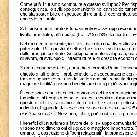
Come può il turismo contribuire a questo sviluppo? Per ris
conseguenza, lo sviluppo comunitario nel campo del turism
che sia sostenibile e rispettoso di tre ambiti: economico, s
contesto culturale.
2. Il turismo è un motore fondamentale di sviluppo economico
livello mondiale), all’impiego (tra il 7% e l’8% dei posti di la
Nel momento presente, in cui si riscontra una diversificazi
potenziale. Per questo, il settore turistico si evidenzia come u
delle aree più arretrate. Se adeguatamente sviluppato, ess
di lavoro, di sviluppo di infrastrutture e di crescita economi
Siamo consapevoli che, come ha affermato Papa Francesc
chiesto di affrontare il problema della disoccupazione con "
turismo appare come uno dei settori con più capacità di gene
maggiore facilità possono beneficiare i gruppi più svantaggi
È essenziale che i benefici economici del turismo raggiungano
famiglie e, al tempo stesso, ci si deve avvalere al massimo
questi benefici si seguano criteri etici, che siano rispettosi,
individuo, fuggendo da "
una concezione economicista della so
5
giustizia sociale
".
Nessuno, infatti, può costruire la propria 
I benefici di un turismo a favore dello "sviluppo comunita
vi sono altre dimensioni di uguale o maggiore importanza. T
umano, la costruzione di "beni relazionali", la promozione del