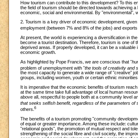
How tourism can contribute to this development? To this 
the field of tourism should be directed towards achieving a
economic, social and environmental. By "environmental", w
2. Tourism is a key driver of economic development, give
employment (between 7% and 8% of the jobs) and exports (
At present, the world is experiencing a diversification in t
become a tourist destination. Therefore, tourism is one of 
deprived areas. If properly developed, it can be a valuable
economic growth.
As highlighted by Pope Francis, we are conscious that "
hum
problem of unemployment with "
the tools of creativity and s
the most capacity to generate a wide range of "creative" j
groups, including women, youth or certain ethnic minorities
It is imperative that the economic benefits of tourism reach 
at the same time take full advantage of local human resources.
above all, respectful to people both at a community level a
that seeks selfish benefit, regardless of the parameters of s
6
others.
The benefits of a tourism promoting "community developme
of equal or greater importance. Among these include: cultur
"relational goods", the promotion of mutual respect and tole
strengthening of the social fibre and civil society, the imp