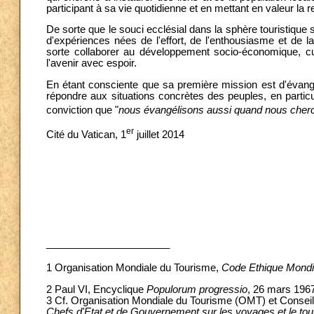
participant à sa vie quotidienne et en mettant en valeur la r
De sorte que le souci ecclésial dans la sphère touristique
d'expériences nées de l'effort, de l'enthousiasme et de la
sorte collaborer au développement socio-économique, cult
l'avenir avec espoir.
En étant consciente que sa première mission est d'évangéli
répondre aux situations concrètes des peuples, en particuli
conviction que "
nous évangélisons aussi quand nous chercho
er
Cité du Vatican, 1
juillet 2014
______________________
1
Organisation Mondiale du Tourisme,
Code Ethique Mondi
2 Paul VI, Encyclique
Populorum progressio
, 26 mars 1967
3 Cf. Organisation Mondiale du Tourisme (OMT) et Conse
Chefs d'Etat et de Gouvernement sur les voyages et le tou