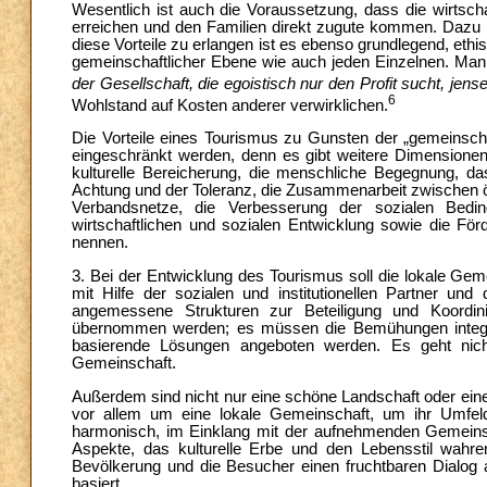
Wesentlich ist auch die Voraussetzung, dass die wirtscha
erreichen und den Familien direkt zugute kommen. Dazu 
diese Vorteile zu erlangen ist es ebenso grundlegend, ethi
gemeinschaftlicher Ebene wie auch jeden Einzelnen. Ma
der Gesellschaft, die egoistisch nur den Profit sucht, jens
6
Wohlstand auf Kosten anderer verwirklichen.
Die Vorteile eines Tourismus zu Gunsten der „gemeinschaf
eingeschränkt werden, denn es gibt weitere Dimensionen
kulturelle Bereicherung, die menschliche Begegnung, da
Achtung und der Toleranz, die Zusammenarbeit zwischen öff
Verbandsnetze, die Verbesserung der sozialen Bedin
wirtschaftlichen und sozialen Entwicklung sowie die Fö
nennen.
3. Bei der Entwicklung des Tourismus soll die lokale Ge
mit Hilfe der sozialen und institutionellen Partner un
angemessene Strukturen zur Beteiligung und Koordin
übernommen werden; es müssen die Bemühungen integr
basierende Lösungen angeboten werden. Es geht nich
Gemeinschaft.
Außerdem sind nicht nur eine schöne Landschaft oder eine 
vor allem um eine lokale Gemeinschaft, um ihr Umfeld 
harmonisch, im Einklang mit der aufnehmenden Gemeinscha
Aspekte, das kulturelle Erbe und den Lebensstil wah
Bevölkerung und die Besucher einen fruchtbaren Dialog 
basiert.