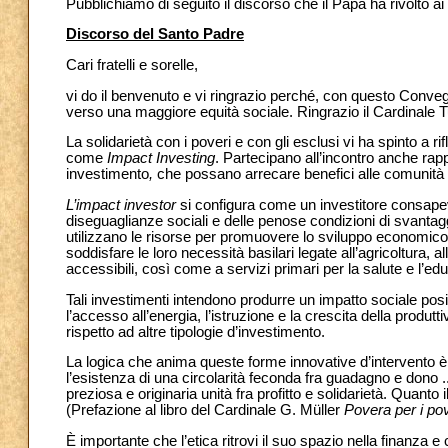
Pubblichiamo di seguito il discorso che il Papa ha rivolto ai
Discorso del Santo Padre
Cari fratelli e sorelle,
vi do il benvenuto e vi ringrazio perché, con questo Convegno,
verso una maggiore equità sociale. Ringrazio il Cardinale T
La solidarietà con i poveri e con gli esclusi vi ha spinto a
come
Impact Investing
. Partecipano all’incontro anche ra
investimento
,
che possano arrecare benefici alle comunità l
L’impact investor
si configura come un investitore consapevol
diseguaglianze sociali e delle penose condizioni di svantaggio
utilizzano le risorse per promuovere lo sviluppo economico 
soddisfare le loro necessità basilari legate all’agricoltura, al
accessibili, così come a servizi primari per la salute e l’ed
Tali investimenti intendono produrre un impatto sociale posit
l’accesso all’energia, l’istruzione e la crescita della produttiv
rispetto ad altre tipologie d’investimento.
La logica che anima queste forme innovative d’intervento è q
l’esistenza di una circolarità feconda fra guadagno e dono ..
preziosa e originaria unità fra profitto e solidarietà. Quan
(Prefazione al libro del Cardinale G. Müller
Povera per i po
È importante che l’etica ritrovi il suo spazio nella finanza e