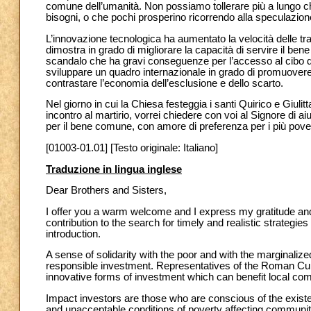
comune dell’umanità. Non possiamo tollerare più a lungo che 
bisogni, o che pochi prosperino ricorrendo alla speculazi
L’innovazione tecnologica ha aumentato la velocità delle tr
dimostra in grado di migliorare la capacità di servire il ben
scandalo che ha gravi conseguenze per l’accesso al cibo dei
sviluppare un quadro internazionale in grado di promuovere 
contrastare l’economia dell’esclusione e dello scarto.
Nel giorno in cui la Chiesa festeggia i santi Quirico e Giulit
incontro al martirio, vorrei chiedere con voi al Signore di a
per il bene comune, con amore di preferenza per i più poveri
[01003-01.01] [Testo originale: Italiano]
Traduzione in lingua inglese
Dear Brothers and Sisters,
I offer you a warm welcome and I express my gratitude and
contribution to the search for timely and realistic strategies
introduction.
A sense of solidarity with the poor and with the marginaliz
responsible investment. Representatives of the Roman Cur
innovative forms of investment which can benefit local com
Impact investors are those who are conscious of the existen
and unacceptable conditions of poverty affecting communitie