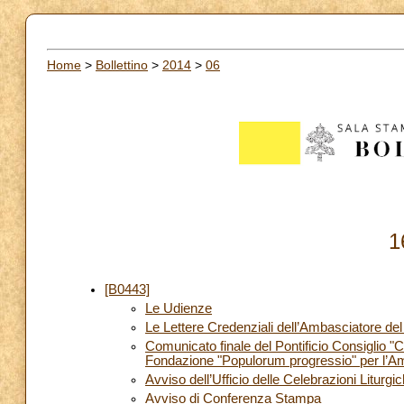
Home
>
Bollettino
>
2014
>
06
1
[B0443]
Le Udienze
Le Lettere Credenziali dell’Ambasciatore de
Comunicato finale del Pontificio Consiglio 
Fondazione "Populorum progressio" per l’Am
Avviso dell’Ufficio delle Celebrazioni Liturgi
Avviso di Conferenza Stampa