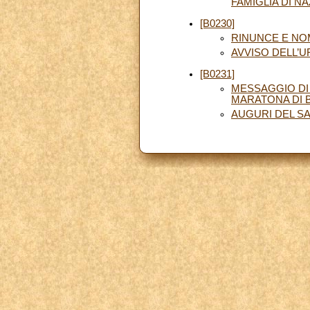
FAMIGLIA DI N
[B0230]
RINUNCE E NO
AVVISO DELL’U
[B0231]
MESSAGGIO DI
MARATONA DI 
AUGURI DEL S