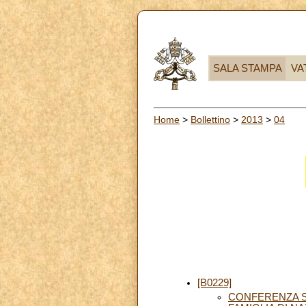
SALA STAMPA
VA
Home
>
Bollettino
>
2013
>
04
[B0229]
CONFERENZA S