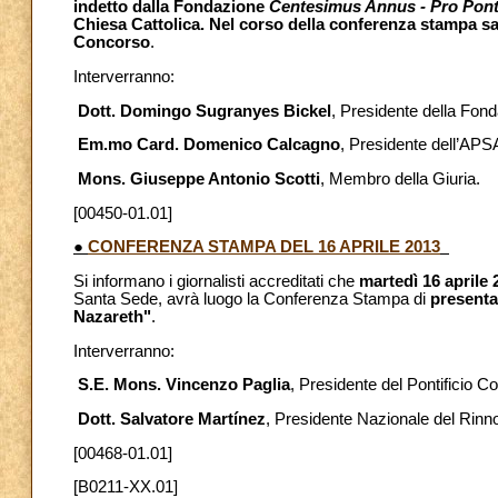
indetto dalla Fondazione
Centesimus Annus - Pro Ponti
Chiesa Cattolica. Nel corso della conferenza stampa sar
Concorso
.
Interverranno:
Dott. Domingo Sugranyes Bickel
, Presidente della Fon
Em.mo Card. Domenico Calcagno
, Presidente dell’APS
Mons. Giuseppe Antonio Scotti
, Membro della Giuria.
[00450-01.01]
●
CONFERENZA STAMPA DEL 16 APRILE 2013
Si informano i giornalisti accreditati che
martedì 16 aprile 
Santa Sede, avrà luogo la Conferenza Stampa di
presenta
Nazareth"
.
Interverranno:
S.E. Mons. Vincenzo Paglia
, Presidente del Pontificio Co
Dott. Salvatore Martínez
, Presidente Nazionale del Rinn
[00468-01.01]
[B0211-XX.01]