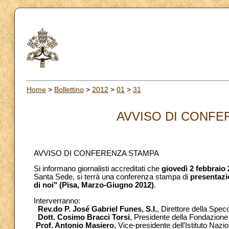
Home
>
Bollettino
>
2012
>
01
>
31
AVVISO DI CONFER
AVVISO DI CONFERENZA STAMPA
Si informano giornalisti accreditati che
giovedì 2 febbraio
Santa Sede, si terrà una conferenza stampa di
presentazio
di noi" (Pisa, Marzo-Giugno 2012)
.
Interverranno:
Rev.do P. José Gabriel Funes, S.I.
, Direttore della Spec
Dott. Cosimo Bracci Torsi
, Presidente della Fondazione
Prof. Antonio Masiero
, Vice-presidente dell'Istituto Nazi