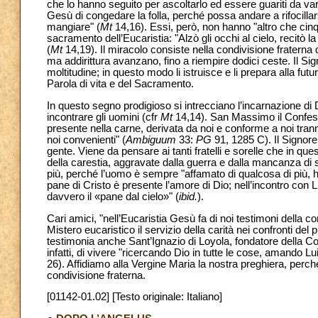
che lo hanno seguito per ascoltarlo ed essere guariti da var
Gesù di congedare la folla, perché possa andare a rifocillars
mangiare" (
Mt
14,16). Essi, però, non hanno "altro che cin
sacramento dell’Eucaristia: "Alzò gli occhi al cielo, recitò la 
(
Mt
14,19). Il miracolo consiste nella condivisione fraterna d
ma addirittura avanzano, fino a riempire dodici ceste. Il Signo
moltitudine; in questo modo li istruisce e li prepara alla futu
Parola di vita e del Sacramento.
In questo segno prodigioso si intrecciano l’incarnazione di D
incontrare gli uomini (cfr
Mt
14,14). San Massimo il Confesso
presente nella carne, derivata da noi e conforme a noi tra
noi convenienti" (
Ambiguum
33:
PG
91, 1285 C). Il Signor
gente. Viene da pensare ai tanti fratelli e sorelle che in q
della carestia, aggravate dalla guerra e dalla mancanza di so
più, perché l’uomo è sempre "affamato di qualcosa di più, h
pane di Cristo è presente l’amore di Dio; nell’incontro con 
davvero il «pane dal cielo»" (
ibid.
).
Cari amici, "nell’Eucaristia Gesù fa di noi testimoni della c
Mistero eucaristico il servizio della carità nei confronti del
testimonia anche Sant’Ignazio di Loyola, fondatore della C
infatti, di vivere "ricercando Dio in tutte le cose, amando Lui
26). Affidiamo alla Vergine Maria la nostra preghiera, perch
condivisione fraterna.
[01142-01.02] [Testo originale: Italiano]