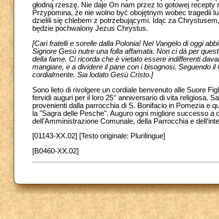
głodną rzeszę. Nie daje On nam przez to gotowej recepty 
Przypomina, że nie wolno być obojętnym wobec tragedii lu
dzielili się chlebem z potrzebującymi. Idąc za Chrystuse
będzie pochwalony Jezus Chrystus.
[Cari fratelli e sorelle dalla Polonia! Nel Vangelo di oggi abb
Signore Gesù nutre una folla affamata. Non ci dà per questo
della fame. Ci ricorda che è vietato essere indifferenti davan
mangiare, e a dividere il pane con i bisognosi. Seguendo il 
cordialmente. Sia lodato Gesù Cristo.]
Sono lieto di rivolgere un cordiale benvenuto alle Suore Figli
fervidi auguri per il loro 25° anniversario di vita religiosa. Sal
provenienti dalla parrocchia di S. Bonifacio in Pomezia e qu
la "Sagra delle Pesche". Auguro ogni migliore successo a qu
dell’Amministrazione Comunale, della Parrocchia e dell’inte
[01143-XX.02] [Testo originale: Plurilingue]
[B0460-XX.02]