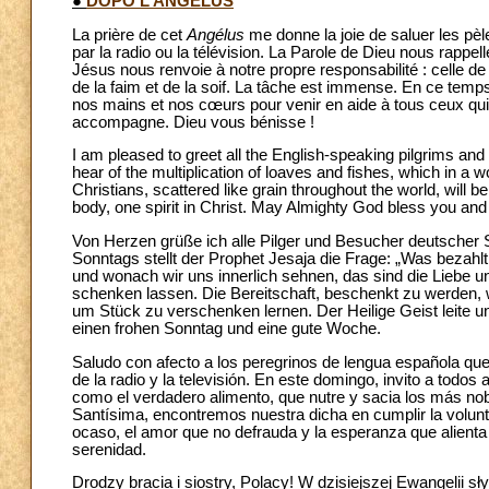
●
DOPO L’ANGELUS
La prière de cet
Angélus
me donne la joie de saluer les pè
par la radio ou la télévision. La Parole de Dieu nous rappe
Jésus nous renvoie à notre propre responsabilité : celle de 
de la faim et de la soif. La tâche est immense. En ce temp
nos mains et nos cœurs pour venir en aide à tous ceux qui
accompagne. Dieu vous bénisse !
I am pleased to greet all the English-speaking pilgrims and
hear of the multiplication of loaves and fishes, which in a w
Christians, scattered like grain throughout the world, will
body, one spirit in Christ. May Almighty God bless you and
Von Herzen grüße ich alle Pilger und Besucher deutscher S
Sonntags stellt der Prophet Jesaja die Frage: „Was bezahlt 
und wonach wir uns innerlich sehnen, das sind die Liebe u
schenken lassen. Die Bereitschaft, beschenkt zu werden, 
um Stück zu verschenken lernen. Der Heilige Geist leite u
einen frohen Sonntag und eine gute Woche.
Saludo con afecto a los peregrinos de lengua española que 
de la radio y la televisión. En este domingo, invito a todos
como el verdadero alimento, que nutre y sacia los más nob
Santísima, encontremos nuestra dicha en cumplir la volunt
ocaso, el amor que no defrauda y la esperanza que alienta
serenidad.
Drodzy bracia i siostry, Polacy! W dzisiejszej Ewangeli