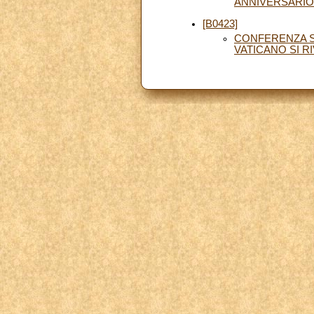
ANNIVERSARIO
[B0423]
CONFERENZA S
VATICANO SI R