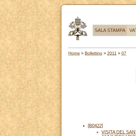
SALA STAMPA
VA
Home
>
Bollettino
>
2011
>
07
[B0422]
VISITA DEL SA