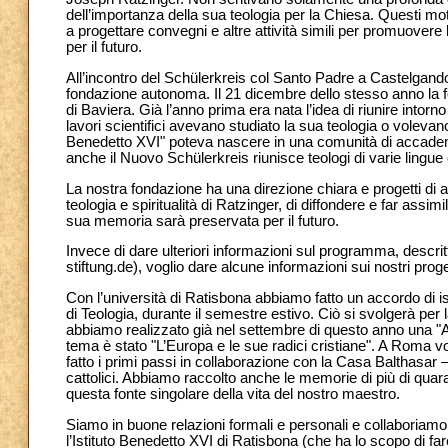
dell’importanza della sua teologia per la Chiesa. Questi mo
a progettare convegni e altre attività simili per promuovere 
per il futuro.
All’incontro del Schülerkreis col Santo Padre a Castelgand
fondazione autonoma. Il 21 dicembre dello stesso anno la
di Baviera. Già l’anno prima era nata l’idea di riunire intor
lavori scientifici avevano studiato la sua teologia o volev
Benedetto XVI" poteva nascere in una comunità di accademic
anche il Nuovo Schülerkreis riunisce teologi di varie lingue 
La nostra fondazione ha una direzione chiara e progetti di 
teologia e spiritualità di Ratzinger, di diffondere e far assi
sua memoria sarà preservata per il futuro.
Invece di dare ulteriori informazioni sul programma, descr
stiftung.de), voglio dare alcune informazioni sui nostri proget
Con l’università di Ratisbona abbiamo fatto un accordo di is
di Teologia, durante il semestre estivo. Ciò si svolgerà per
abbiamo realizzato già nel settembre di questo anno una "
tema è stato "L’Europa e le sue radici cristiane". A Roma vo
fatto i primi passi in collaborazione con la Casa Balthasar –
cattolici. Abbiamo raccolto anche le memorie di più di quar
questa fonte singolare della vita del nostro maestro.
Siamo in buone relazioni formali e personali e collaboriamo 
l’Istituto Benedetto XVI di Ratisbona (che ha lo scopo di far