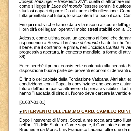
Joseph Ratzinger – Benedetto XVI
": quella di affrontare 
come si legge in
Luce del mondo
"essere uomini è qualcosa
studiosi capaci di porre Dio al cuore della riflessione. 
tutta proiettata sul futuro, lo racconterà fra poco il card. Cam
Fin qui i motivi che hanno dato vita e sono al cuore dell’ag
Horn dirà dei legami operativi molto stretti stabiliti con la "
J
Adesso, come ultima cosa, un accenno ai fondi che daranno a
rispondendo a Seewald in
Luce del mondo
ha detto che "m
il bene, ma il contrario" e prima, nell’Enciclica
Caritas in Ver
progressiva apertura, in contesto mondiale, a forme di attiv
39).
Ecco perché il primo, consistente contributo alla neonata F
disposizione buona parte dei proventi economici derivanti dai
È l’inizio del capitale della Fondazione Vaticana. Altri aiu
condividono, con il Papa, la convinzione che occorre aiuta
futuro dell’uomo passa attraverso la piena e visibile citta
hanno "l’audacia di dire: sì, l’uomo deve cercare la verità; e
[01687-01.01]
●
INTERVENTO DELL’EM.MO CARD. CAMILLO RUINI
Dopo l’intervento di Mons. Scotti, a me tocca anzitutto illus
nell’art. 11 dello Statuto. Come sapete, il Comitato è com
Bruguès e da Mons. Luis Francisco Ladaria, oltre che da me.