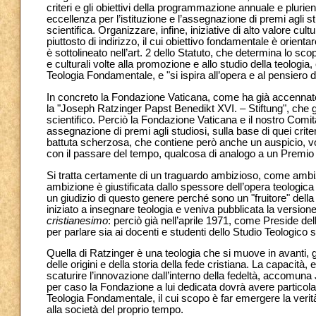
criteri e gli obiettivi della programmazione annuale e plurien
eccellenza per l’istituzione e l’assegnazione di premi agli stu
scientifica. Organizzare, infine, iniziative di alto valore cu
piuttosto di indirizzo, il cui obiettivo fondamentale è orienta
è sottolineato nell’art. 2 dello Statuto, che determina lo s
e culturali volte alla promozione e allo studio della teologia, 
Teologia Fondamentale, e "si ispira all’opera e al pensiero
In concreto la Fondazione Vaticana, come ha già accennato 
la "Joseph Ratzinger Papst Benedikt XVI.
–
Stiftung", che g
scientifico. Perciò la Fondazione Vaticana e il nostro Comita
assegnazione di premi agli studiosi, sulla base di quei crite
battuta scherzosa, che contiene però anche un auspicio, 
con il passare del tempo, qualcosa di analogo a un Premio 
Si tratta certamente di un traguardo ambizioso, come ambizi
ambizione è giustificata dallo spessore dell’opera teologica
un giudizio di questo genere perché sono un "fruitore" dell
iniziato a insegnare teologia e veniva pubblicata la versione
cristianesimo
: perciò già nell’aprile 1971, come Preside dell
per parlare sia ai docenti e studenti dello Studio Teologico s
Quella di Ratzinger è una teologia che si muove in avanti, 
delle origini e della storia della fede cristiana. La capacità,
scaturire l’innovazione dall’interno della fedeltà, accomun
per caso la Fondazione a lui dedicata dovrà avere particolare a
Teologia Fondamentale, il cui scopo è far emergere la verità, 
alla società del proprio tempo.