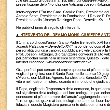
Alle ore 11.30 di questa mattina, nell’
Aula Giovanni Paolo II
presentazione della "Fondazione Vaticana Joseph Ratzinge
Intervengono: l’Em.mo Card. Camillo Ruini, Presidente del
Antonio Scotti, Presidente della Fondazione; il Rev.do P. D
Presidente della "Joseph Ratzinger Papst Benedict XVI. - S
Ne pubblichiamo di seguito gli interventi:
●
INTERVENTO DEL REV.MO MONS. GIUSEPPE ANT
Il 1° marzo di quest’anno il Santo Padre Benedetto XVI ha 
Joseph Ratzinger – Benedetto XVI
" rispondendo così al des
personalità giuridica canonica pubblica e civile vaticana l
Prof. Joseph Ratzinger, di organizzare convegni di alto valor
per particolari meriti nella ricerca scientifica. Questo il da
internet cliccando "
www.fondazioneratzinger.va
".
Ora, però, si può cercare di capire qualcosa di più e che fa
veglia di preghiera con il Santo Padre dello scorso 10 giu
d’Avorio, don Mathias Agnero, ha chiesto a Benedetto XVI: 
vita e nel nostro ministero, quando è il mondo che giudica 
Il Papa, cogliendo l’importanza della domanda, in quel contes
sul significato della teologia e del fare teologia. In partic
conoscere di più per amore dell’amato" aggiungendo che c’è
"dire un grande grazie ai tanti teologi che fanno un buon lav
fiducia in questo Magistero permanente della comunione de