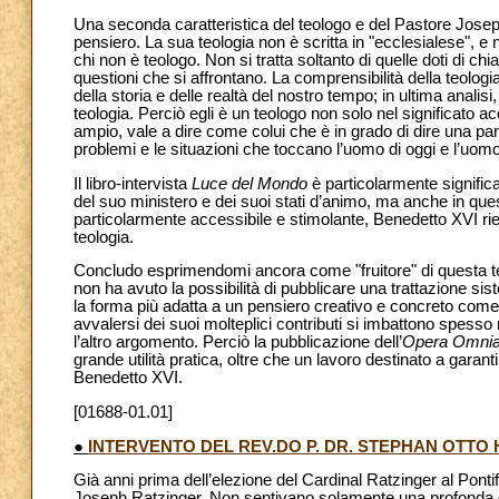
Una seconda caratteristica del teologo e del Pastore Josep
pensiero. La sua teologia non è scritta in "ecclesialese",
chi non è teologo. Non si tratta soltanto di quelle doti di
questioni che si affrontano. La comprensibilità della teolo
della storia e delle realtà del nostro tempo; in ultima anali
teologia. Perciò egli è un teologo non solo nel significato 
ampio, vale a dire come colui che è in grado di dire una par
problemi e le situazioni che toccano l’uomo di oggi e l’uom
Il libro-intervista
Luce del Mondo
è particolarmente significa
del suo ministero e dei suoi stati d’animo, ma anche in qu
particolarmente accessibile e stimolante, Benedetto XVI rie
teologia.
Concludo esprimendomi ancora come "fruitore" di questa teo
non ha avuto la possibilità di pubblicare una trattazione s
la forma più adatta a un pensiero creativo e concreto come 
avvalersi dei suoi molteplici contributi si imbattono spesso nella
l’altro argomento. Perciò la pubblicazione dell’
Opera Omni
grande utilità pratica, oltre che un lavoro destinato a garant
Benedetto XVI.
[01688-01.01]
●
INTERVENTO DEL REV.DO P. DR. STEPHAN OTTO 
Già anni prima dell’elezione del Cardinal Ratzinger al Pontif
Joseph Ratzinger. Non sentivano solamente una profonda g