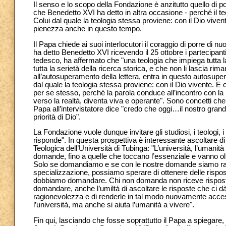
Il senso e lo scopo della Fondazione è anzitutto quello di po
che Benedetto XVI ha detto in altra occasione - perché il teo
Colui dal quale la teologia stessa proviene: con il Dio vive
pienezza anche in questo tempo.
Il Papa chiede ai suoi interlocutori il coraggio di porre di nu
ha detto Benedetto XVI ricevendo il 25 ottobre i partecipant
tedesco, ha affermato che "una teologia che impiega tutta la
tutta la serietà della ricerca storica, e che non li lascia r
all’autosuperamento della lettera, entra in questo autosupe
dal quale la teologia stessa proviene: con il Dio vivente. E co
per se stesso, perché la parola conduce all’incontro con la r
verso la realtà, diventa viva e operante". Sono concetti che,
Papa all’intervistatore dice "credo che oggi…il nostro grand
priorità di Dio".
La Fondazione vuole dunque invitare gli studiosi, i teologi, i
risponde". In questa prospettiva è interessante ascoltare d
Teologica dell’Università di Tubinga: "L’università, l’uman
domande, fino a quelle che toccano l’essenziale e vanno ol
Solo se domandiamo e se con le nostre domande siamo radical
specializzazione, possiamo sperare di ottenere delle rispos
dobbiamo domandare. Chi non domanda non riceve risposta. M
domandare, anche l’umiltà di ascoltare le risposte che ci dà l
ragionevolezza e di renderle in tal modo nuovamente accessi
l’università, ma anche si aiuta l’umanità a vivere".
Fin qui, lasciando che fosse soprattutto il Papa a spiegare, s