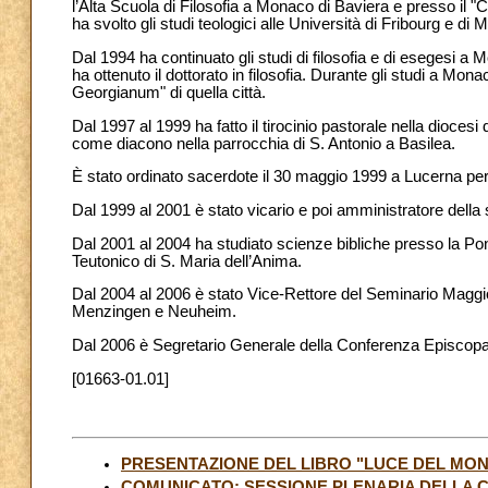
l’Alta Scuola di Filosofia a Monaco di Baviera e presso il "C
ha svolto gli studi teologici alle Università di Fribourg e di
Dal 1994 ha continuato gli studi di filosofia e di esegesi a 
ha ottenuto il dottorato in filosofia. Durante gli studi a M
Georgianum" di quella città.
Dal 1997 al 1999 ha fatto il tirocinio pastorale nella dioce
come diacono nella parrocchia di S. Antonio a Basilea.
È stato ordinato sacerdote il 30 maggio 1999 a Lucerna per 
Dal 1999 al 2001 è stato vicario e poi amministratore dell
Dal 2001 al 2004 ha studiato scienze bibliche presso la Pont
Teutonico di S. Maria dell’Anima.
Dal 2004 al 2006 è stato Vice-Rettore del Seminario Maggio
Menzingen e Neuheim.
Dal 2006 è Segretario Generale della Conferenza Episcopa
[01663-01.01]
PRESENTAZIONE DEL LIBRO "LUCE DEL MO
COMUNICATO: SESSIONE PLENARIA DELLA 