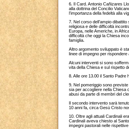
6. Il Card. Antonio Cañizares Llo
alla dottrina del Concilio Vatican
l’importanza della fedeltà alla vig
7. Nel corso dell’ampio dibattito
religiosa e delle difficoltà incont
Europa, nelle Americhe, in Afric
difficoltà che oggi la Chiesa incon
famiglia.
Altro argomento sviluppato è stat
linee di impegno per rispondere a
Alcuni interventi si sono sofferma
vita della Chiesa e sul rispetto 
8. Alle ore 13.00 il Santo Padre 
9. Nel pomeriggio sono previste
sia per accogliere nella Chiesa ca
abusi da parte di membri del cle
Il secondo intervento sarà tenuto
10 anni fa, circa Gesù Cristo no
10. Oltre agli attuali Cardinali
Cardinali aveva chiesto al Santo
impegni pastorali nelle rispettive