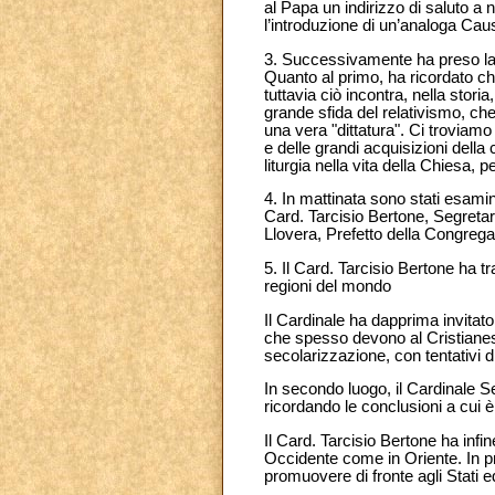
al Papa un indirizzo di saluto a 
l’introduzione di un’analoga Cau
3. Successivamente ha preso la pa
Quanto al primo, ha ricordato che
tuttavia ciò incontra, nella storia
grande sfida del relativismo, ch
una vera "dittatura". Ci troviamo
e delle grandi acquisizioni della
liturgia nella vita della Chiesa, p
4. In mattinata sono stati esamina
Card. Tarcisio Bertone, Segretari
Llovera, Prefetto della Congregaz
5. Il Card. Tarcisio Bertone ha tra
regioni del mondo
Il Cardinale ha dapprima invitato 
che spesso devono al Cristianesim
secolarizzazione, con tentativi di
In secondo luogo, il Cardinale Se
ricordando le conclusioni a cui 
Il Card. Tarcisio Bertone ha infine
Occidente come in Oriente. In p
promuovere di fronte agli Stati ed