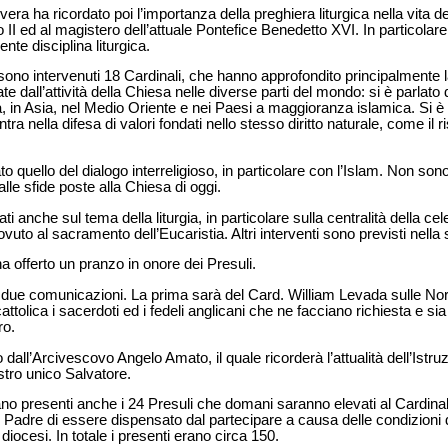
vera ha ricordato poi l’importanza della preghiera liturgica nella vita 
o II ed al magistero dell’attuale Pontefice Benedetto XVI. In particolare
ente disciplina liturgica.
 sono intervenuti 18 Cardinali, che hanno approfondito principalmente l
rate dall’attività della Chiesa nelle diverse parti del mondo: si è parlato 
a, in Asia, nel Medio Oriente e nei Paesi a maggioranza islamica. Si è 
tra nella difesa di valori fondati nello stesso diritto naturale, come il ri
o quello del dialogo interreligioso, in particolare con l’Islam. Non so
lle sfide poste alla Chiesa di oggi.
ti anche sul tema della liturgia, in particolare sulla centralità della ce
dovuto al sacramento dell’Eucaristia. Altri interventi sono previsti nell
ha offerto un pranzo in onore dei Presuli.
 due comunicazioni. La prima sarà del Card. William Levada sulle N
ttolica i sacerdoti ed i fedeli anglicani che ne facciano richiesta e sia 
ro.
 dall’Arcivescovo Angelo Amato, il quale ricorderà l’attualità dell’Istr
stro unico Salvatore.
 erano presenti anche i 24 Presuli che domani saranno elevati al Cardin
 Padre di essere dispensato dal partecipare a causa delle condizioni di
 diocesi. In totale i presenti erano circa 150.