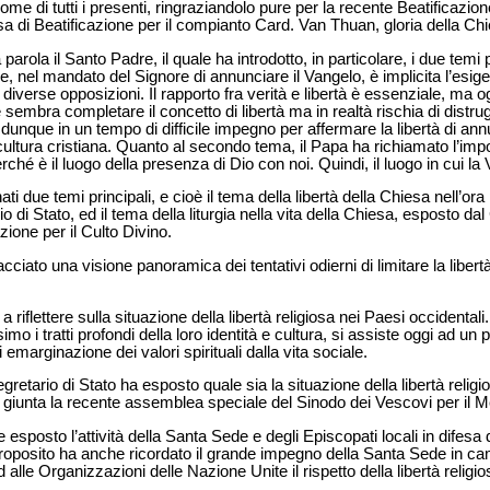
nome di tutti i presenti, ringraziandolo pure per la recente Beatificaz
sa di Beatificazione per il compianto Card. Van Thuan, gloria della Ch
rola il Santo Padre, il quale ha introdotto, in particolare, i due temi 
, nel mandato del Signore di annunciare il Vangelo, è implicita l’esigenz
, diverse opposizioni. Il rapporto fra verità e libertà è essenziale, ma og
e sembra completare il concetto di libertà ma in realtà rischia di dis
 dunque in un tempo di difficile impegno per affermare la libertà di ann
 cultura cristiana. Quanto al secondo tema, il Papa ha richiamato l’im
erché è il luogo della presenza di Dio con noi. Quindi, il luogo in cui la 
ti due temi principali, e cioè il tema della libertà della Chiesa nell’ora
o di Stato, ed il tema della liturgia nella vita della Chiesa, esposto d
ione per il Culto Divino.
cciato una visione panoramica dei tentativi odierni di limitare la libertà 
a riflettere sulla situazione della libertà religiosa nei Paesi occidentali
o i tratti profondi della loro identità e cultura, si assiste oggi ad un 
 emarginazione dei valori spirituali dalla vita sociale.
gretario di Stato ha esposto quale sia la situazione della libertà religi
è giunta la recente assemblea speciale del Sinodo dei Vescovi per il M
 esposto l’attività della Santa Sede e degli Episcopati locali in difesa de
roposito ha anche ricordato il grande impegno della Santa Sede in ca
 alle Organizzazioni delle Nazione Unite il rispetto della libertà religio