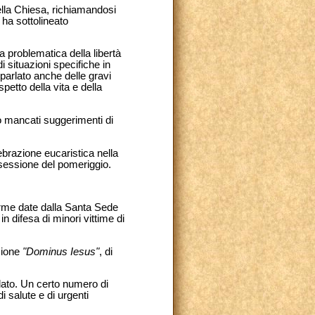
della Chiesa, richiamandosi
 ha sottolineato
a problematica della libertà
di situazioni specifiche in
parlato anche delle gravi
spetto della vita e della
no mancati suggerimenti di
lebrazione eucaristica nella
a sessione del pomeriggio.
orme date dalla Santa Sede
in difesa di minori vittime di
uzione
"Dominus Iesus"
, di
alato. Un certo numero di
 salute e di urgenti