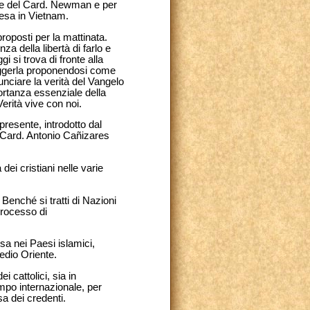
ione del Card. Newman e per
iesa in Vietnam.
proposti per la mattinata.
a della libertà di farlo e
gi si trova di fronte alla
truggerla proponendosi come
unciare la verità del Vangelo
portanza essenziale della
Verità vive con noi.
 presente, introdotto dal
al Card. Antonio Cañizares
dei cristiani nelle varie
. Benché si tratti di Nazioni
processo di
osa nei Paesi islamici,
edio Oriente.
i cattolici, sia in
mpo internazionale, per
sa dei credenti.