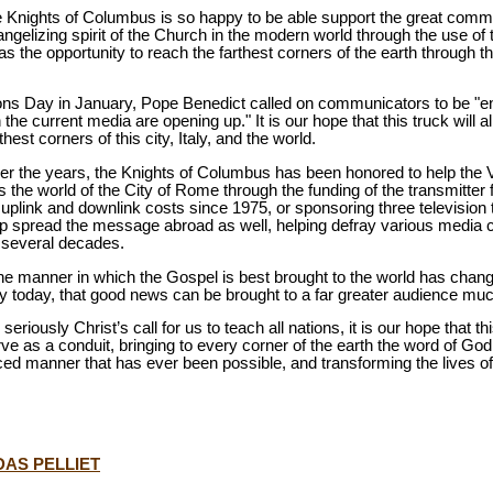
t the Knights of Columbus is so happy to be able support the great com
ngelizing spirit of the Church in the modern world through the use of
as the opportunity to reach the farthest corners of the earth through
s Day in January, Pope Benedict called on communicators to be "ent
he current media are opening up." It is our hope that this truck will a
hest corners of this city, Italy, and the world.
r the years, the Knights of Columbus has been honored to help the
s the world of the City of Rome through the funding of the transmitter 
e uplink and downlink costs since 1975, or sponsoring three television
lp spread the message abroad as well, helping defray various media 
t several decades.
e manner in which the Gospel is best brought to the world has chan
y today, that good news can be brought to a far greater audience mu
eriously Christ’s call for us to teach all nations, it is our hope that t
erve as a conduit, bringing to every corner of the earth the word of Go
ced manner that has ever been possible, and transforming the lives o
DAS PELLIET