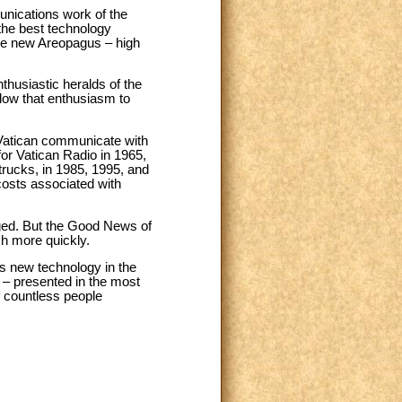
munications work of the
 the best technology
 the new Areopagus – high
husiastic heralds of the
llow that enthusiasm to
 Vatican communicate with
for Vatican Radio in 1965,
 trucks, in 1985, 1995, and
costs associated with
ged. But the Good News of
ch more quickly.
his new technology in the
d – presented in the most
f countless people