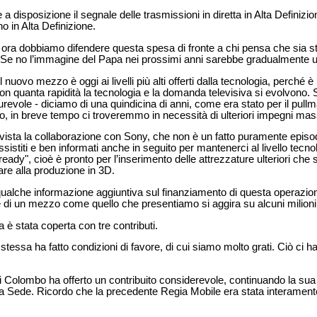
 a disposizione il segnale delle trasmissioni in diretta in Alta Definizion
no in Alta Definizione.
e ora dobbiamo difendere questa spesa di fronte a chi pensa che sia 
Se no l’immagine del Papa nei prossimi anni sarebbe gradualmente us
nuovo mezzo è oggi ai livelli più alti offerti dalla tecnologia, perché 
on quanta rapidità la tecnologia e la domanda televisiva si evolvono.
urevole - diciamo di una quindicina di anni, come era stato per il pu
 no, in breve tempo ci troveremmo in necessità di ulteriori impegni mas
 vista la collaborazione con Sony, che non è un fatto puramente epi
istiti e ben informati anche in seguito per mantenerci al livello tecno
ady", cioè è pronto per l’inserimento delle attrezzature ulteriori che 
are alla produzione in 3D.
alche informazione aggiuntiva sul finanziamento di questa operazio
re di un mezzo come quello che presentiamo si aggira su alcuni milioni
 è stata coperta con tre contributi.
tessa ha fatto condizioni di favore, di cui siamo molto grati. Ciò ci h
di Colombo ha offerto un contribuito considerevole, continuando la sua 
ta Sede. Ricordo che la precedente Regia Mobile era stata interamente