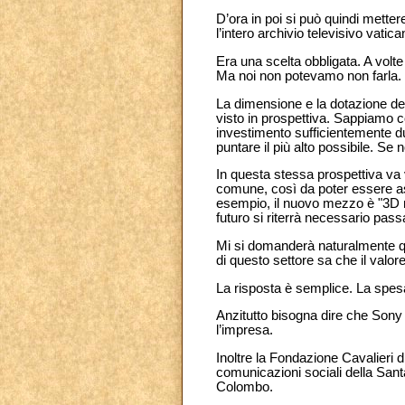
D’ora in poi si può quindi mettere
l’intero archivio televisivo vatica
Era una scelta obbligata. A volt
Ma noi non potevamo non farla. 
La dimensione e la dotazione del 
visto in prospettiva. Sappiamo c
investimento sufficientemente d
puntare il più alto possibile. Se
In questa stessa prospettiva va
comune, così da poter essere ass
esempio, il nuovo mezzo è "3D re
futuro si riterrà necessario pass
Mi si domanderà naturalmente qu
di questo settore sa che il valo
La risposta è semplice. La spesa
Anzitutto bisogna dire che Sony s
l’impresa.
Inoltre la Fondazione Cavalieri 
comunicazioni sociali della San
Colombo.