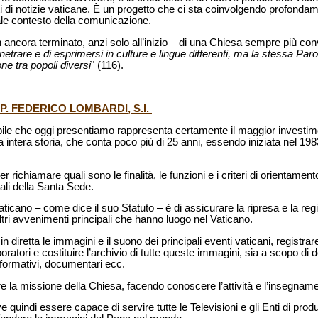
ti di notizie vaticane. È un progetto che ci sta coinvolgendo profonda
ale contesto della comunicazione.
 ancora terminato, anzi solo all’inizio – di una Chiesa sempre più co
trare e di esprimersi in culture e lingue differenti, ma la stessa Parola 
e tra popoli diversi
" (116).
P. FEDERICO LOMBARDI, S.I.
bile che oggi presentiamo rappresenta certamente il maggior invest
sua intera storia, che conta poco più di 25 anni, essendo iniziata nel 19
richiamare quali sono le finalità, le funzioni e i criteri di orientamento 
ali della Santa Sede.
icano – come dice il suo Statuto – è di assicurare la ripresa e la regi
altri avvenimenti principali che hanno luogo nel Vaticano.
 in diretta le immagini e il suono dei principali eventi vaticani, registra
aboratori e costituire l’archivio di tutte queste immagini, sia a scopo d
nformativi, documentari ecc.
re la missione della Chiesa, facendo conoscere l’attività e l’insegnam
e quindi essere capace di servire tutte le Televisioni e gli Enti di prod