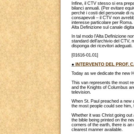
Infine, il CTV stesso si era prep
bilanci annuali. (Per evitare equ
perché i costi del personale di
consapevoli – il CTV non avrebb
interesse particolare per Roma. 
Alta Definizione sul canale digita
In tal modo l’Alta Definizione no
standard dell’archivio del CTV, m
disponga dei ricevitori adeguati.
[01616-01.01]
●
INTERVENTO DEL PROF. 
Today as we dedicate the new Hig
This van represents the most re
and the Knights of Columbus are 
television.
When St. Paul preached a new an
the most people could see him, t
Whether it was Christ going out a
the bible being printed on the n
corners of the earth, there is an
clearest manner available.