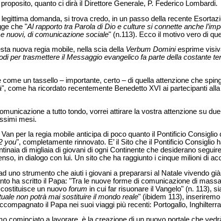
roposito, quanto ci dirà il Direttore Generale, P. Federico Lombardi.
 legittima domanda, si trova credo, in un passo della recente Esortaz
gge che "
Al rapporto tra Parola di Dio e culture si connette anche l’impo
i e nuovi, di comunicazione sociale
" (n.113). Ecco il motivo vero di qu
ta nuova regia mobile, nella scia della
Verbum Domini
esprime visiv
odi per trasmettere il Messaggio evangelico fa parte della costante te
 come un tassello – importante, certo – di quella attenzione che sping
à
", come ha ricordato recentemente Benedetto XVI ai partecipanti alla 
comunicazione a tutto tondo, vorrei attirare la vostra attenzione su due 
ossimi mesi.
Van per la regia mobile anticipa di poco quanto il Pontificio Consiglio
2 you
", completamente rinnovato. E’ il Sito che il Pontificio Consiglio 
naia di migliaia di giovani di ogni Continente che desiderano seguire 
enso, in dialogo con lui. Un sito che ha raggiunto i cinque milioni di ac
d uno strumento che aiuti i giovani a prepararsi al Natale vivendo già 
nto ha scritto il Papa: "Tra le nuove forme di comunicazione di mass
 costituisce un nuovo
forum
in cui far risuonare il Vangelo" (n. 113), 
tuale non potrà mai sostituire il mondo reale
" (ibidem 113), inseriremo
compagnato il Papa nei suoi viaggi più recenti: Portogallo, Inghilterr
mo cominciato a lavorare, è la creazione di un nuovo portale che vedrà