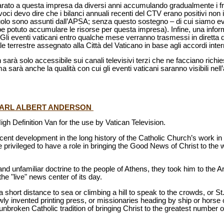
arato a questa impresa da diversi anni accumulando gradualmente i frutti
ivoci devo dire che i bilanci annuali recenti del CTV erano positivi non 
 ruolo sono assunti dall’APSA; senza questo sostegno – di cui siamo e
e potuto accumulare le risorse per questa impresa). Infine, una inf
Gli eventi vaticani entro qualche mese verranno trasmessi in diretta 
le terrestre assegnato alla Città del Vaticano in base agli accordi inter
n sarà solo accessibile sui canali televisivi terzi che ne facciano richi
a sarà anche la qualità con cui gli eventi vaticani saranno visibili nel
CARL ALBERT ANDERSON
h Definition Van for the use by Vatican Television.
cent development in the long history of the Catholic Church’s work 
privileged to have a role in bringing the Good News of Christ to the
d unfamiliar doctrine to the people of Athens, they took him to the 
he "live" news center of its day.
 short distance to sea or climbing a hill to speak to the crowds, or St
ewly invented printing press, or missionaries heading by ship or horse 
 unbroken Catholic tradition of bringing Christ to the greatest number o