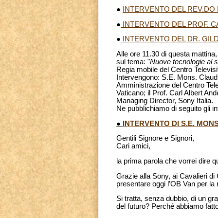
●
INTERVENTO DEL REV.DO P
●
INTERVENTO DEL PROF. 
●
INTERVENTO DEL DR. GILD
Alle ore 11.30 di questa mattina, 
sul tema: "
Nuove tecnologie al s
Regia mobile del Centro Televisiv
Intervengono: S.E. Mons. Claudio
Amministrazione del Centro Telev
Vaticano; il Prof. Carl Albert An
Managing Director, Sony Italia.
Ne pubblichiamo di seguito gli in
●
INTERVENTO DI S.E. MON
Gentili Signore e Signori,
Cari amici,
la prima parola che vorrei dire qu
Grazie alla Sony, ai Cavalieri 
presentare oggi l’OB Van per l
Si tratta, senza dubbio, di un gr
del futuro? Perché abbiamo fat