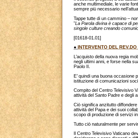
anche multimediale, le varie fon
sempre più necessario nell’attu
Tappe tutte di un cammino – non
"
La Parola divina è capace di pene
singole culture creando comunion
[01618-01.01]
●
INTERVENTO DEL REV.DO 
L’acquisto della nuova regia mo
negli ultimi anni, e forse nella 
Paolo II.
E’ quindi una buona occasione per 
istituzione di comunicazioni soci
Compito del Centro Televisivo Vat
attività del Santo Padre e degli 
Ciò significa anzitutto diffondere
attività del Papa e dei suoi coll
scopo di produzione di servizi i
Tutto ciò naturalmente per servi
Il Centro Televisivo Vaticano dev