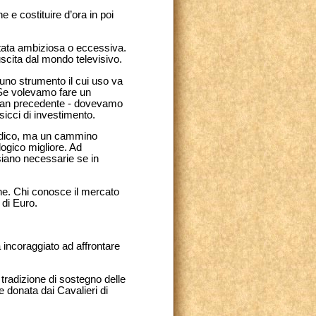
e e costituire d’ora in poi
stata ambiziosa o eccessiva.
cita dal mondo televisivo.
è uno strumento il cui uso va
 Se volevamo fare un
llman precedente - dovevamo
sicci di investimento.
sodico, ma un cammino
logico migliore. Ad
siano necessarie se in
ne. Chi conosce il mercato
 di Euro.
a incoraggiato ad affrontare
tradizione di sostegno delle
 donata dai Cavalieri di