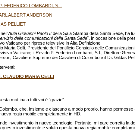
. FEDERICO LOMBARDI, S.I.
CARL ALBERT ANDERSON
AS PELLIET
nell’
Aula Giovanni Paolo II
della Sala Stampa della Santa Sede, ha l
ervizio delle comunicazioni della Santa Sede
", in occasione della pr
o Vaticano per riprese televisive in Alta Definizione.
 Maria Celli, Presidente del Pontificio Consiglio delle Comunicazioni S
isivo Vaticano; il Rev.do P. Federico Lombardi, S.I., Direttore Gener
derson, Cavaliere Supremo dei Cavalieri di Colombo e il Dr. Gildas Pel
terventi:
S. CLAUDIO MARIA CELLI
esta mattina a tutti voi è "grazie".
di Colombo, che, insieme e ciascuno a modo proprio, hanno permesso 
a nuova regia mobile completamente in HD.
ande investimento in nuove tecnologie. Pertanto, mi pare corretta la d
to questo investimento e voluto questa nuova regia mobile completam