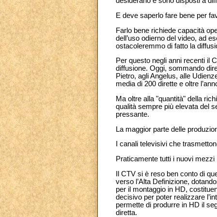
desiderano e sono disposti a di
E deve saperlo fare bene per fav
Farlo bene richiede capacità oper
dell’uso odierno del video, ad e
ostacoleremmo di fatto la diffus
Per questo negli anni recenti il 
diffusione. Oggi, sommando diret
Pietro, agli Angelus, alle Udienze
media di 200 dirette e oltre l’ann
Ma oltre alla "quantità" della rich
qualità sempre più elevata del se
pressante.
La maggior parte delle produzion
I canali televisivi che trasmet
Praticamente tutti i nuovi mezzi
Il CTV si è reso ben conto di que
verso l’Alta Definizione, dotando
per il montaggio in HD, costitue
decisivo per poter realizzare l’in
permette di produrre in HD il seg
diretta.