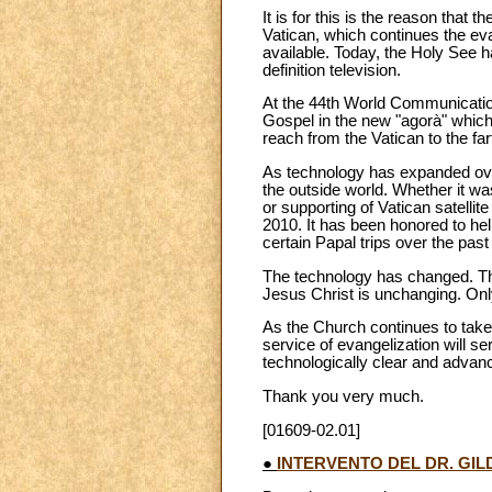
It is for this is the reason tha
Vatican, which continues the eva
available. Today, the Holy See h
definition television.
At the 44th World Communication
Gospel in the new "agorà" which t
reach from the Vatican to the fart
As technology has expanded ove
the outside world. Whether it wa
or supporting of Vatican satellit
2010. It has been honored to he
certain Papal trips over the pas
The technology has changed. Th
Jesus Christ is unchanging. Onl
As the Church continues to take s
service of evangelization will s
technologically clear and advan
Thank you very much.
[01609-02.01]
●
INTERVENTO DEL DR. GIL