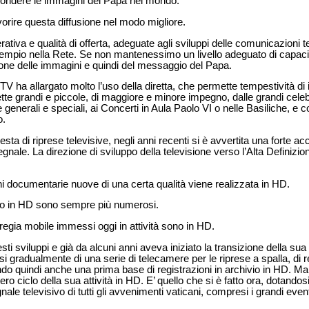
ffondere le immagini del Papa nel mondo.
orire questa diffusione nel modo migliore.
ativa e qualità di offerta, adeguate agli sviluppi delle comunicazioni t
sempio nella Rete. Se non mantenessimo un livello adeguato di capacità
ione delle immagini e quindi del messaggio del Papa.
CTV ha allargato molto l’uso della diretta, che permette tempestività di
te grandi e piccole, di maggiore e minore impegno, dalle grandi cele
 generali e speciali, ai Concerti in Aula Paolo VI o nelle Basiliche, e 
o.
iesta di riprese televisive, negli anni recenti si è avvertita una forte ac
gnale. La direzione di sviluppo della televisione verso l’Alta Definizi
i documentarie nuove di una certa qualità viene realizzata in HD.
tono in HD sono sempre più numerosi.
 regia mobile immessi oggi in attività sono in HD.
sti sviluppi e già da alcuni anni aveva iniziato la transizione della sua
si gradualmente di una serie di telecamere per le riprese a spalla, di r
ndo quindi anche una prima base di registrazioni in archivio in HD. Ma
tero ciclo della sua attività in HD. E’ quello che si è fatto ora, dotand
nale televisivo di tutti gli avvenimenti vaticani, compresi i grandi even