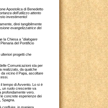
ione Apostolica di Benedetto
rtanza dell’utilizzo attento
esto investimento!
amente, direi tangibilmente
nsione evangelizzatrice dei
e la Chiesa a "
dialogare
Plenaria del Pontificio
ulteriori progetti che
 delle Comunicazioni sta per
ha realizzato, da qualche
da vicino il Papa, ascoltare
cessi.
il tempo di Avvento. Lo si è
a, un ruolo crescente va
sia profondamente vero.
 le concrete esperienze dei
a, Spagna.
 confluire, in maniera