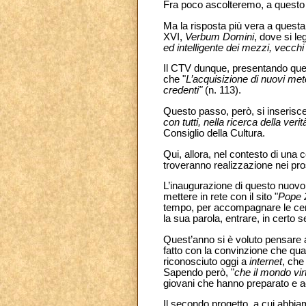
Fra poco ascolteremo, a questo p
Ma la risposta più vera a questa
XVI,
Verbum Domini
, dove si le
ed intelligente dei mezzi, vecch
Il CTV dunque, presentando ques
che "
L’acquisizione di nuovi met
credenti"
(n. 113).
Questo passo, però, si inserisce
con tutti, nella ricerca della verit
Consiglio della Cultura.
Qui, allora, nel contesto di una 
troveranno realizzazione nei pr
L’inaugurazione di questo nuovo 
mettere in rete con il sito "
Pope 
tempo, per accompagnare le centi
la sua parola, entrare, in certo s
Quest’anno si è voluto pensare a
fatto con la convinzione che qua
riconosciuto oggi a
internet
, che
Sapendo però, "
che il mondo vir
giovani che hanno preparato e ac
Il secondo progetto, a cui abbia