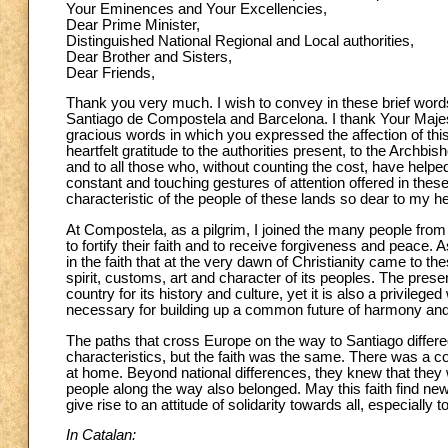
Your Eminences and Your Excellencies,
Dear Prime Minister,
Distinguished National Regional and Local authorities,
Dear Brother and Sisters,
Dear Friends,
Thank you very much. I wish to convey in these brief words
Santiago de Compostela and Barcelona. I thank Your Majest
gracious words in which you expressed the affection of thi
heartfelt gratitude to the authorities present, to the Arch
and to all those who, without counting the cost, have helped
constant and touching gestures of attention offered in thes
characteristic of the people of these lands so dear to my he
At Compostela, as a pilgrim, I joined the many people fr
to fortify their faith and to receive forgiveness and peace
in the faith that at the very dawn of Christianity came to t
spirit, customs, art and character of its peoples. The prese
country for its history and culture, yet it is also a privil
necessary for building up a common future of harmony and 
The paths that cross Europe on the way to Santiago differe
characteristics, but the faith was the same. There was a c
at home. Beyond national differences, they knew that they
people along the way also belonged. May this faith find new
give rise to an attitude of solidarity towards all, especial
In Catalan: