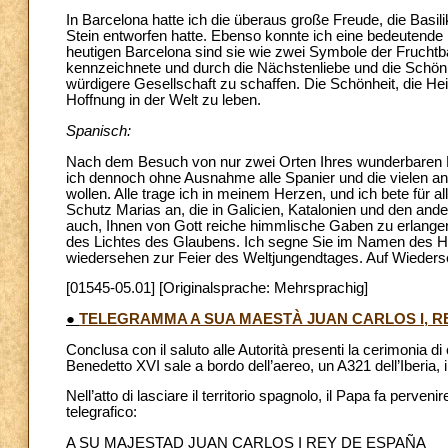
In Barcelona hatte ich die überaus große Freude, die Basil
Stein entworfen hatte. Ebenso konnte ich eine bedeutende k
heutigen Barcelona sind sie wie zwei Symbole der Fruchtb
kennzeichnete und durch die Nächstenliebe und die Schö
würdigere Gesellschaft zu schaffen. Die Schönheit, die Hei
Hoffnung in der Welt zu leben.
Spanisch:
Nach dem Besuch von nur zwei Orten Ihres wunderbaren 
ich dennoch ohne Ausnahme alle Spanier und die vielen and
wollen. Alle trage ich in meinem Herzen, und ich bete für 
Schutz Marias an, die in Galicien, Katalonien und den ande
auch, Ihnen von Gott reiche himmlische Gaben zu erlangen,
des Lichtes des Glaubens. Ich segne Sie im Namen des Her
wiedersehen zur Feier des Weltjungendtages. Auf Wieders
[01545-05.01] [Originalsprache: Mehrsprachig]
●
TELEGRAMMA A SUA MAESTÀ JUAN CARLOS I, R
Conclusa con il saluto alle Autorità presenti la cerimonia d
Benedetto XVI sale a bordo dell’aereo, un A321 dell’Iberia, il
Nell’atto di lasciare il territorio spagnolo, il Papa fa per
telegrafico:
A SU MAJESTAD JUAN CARLOS I REY DE ESPAÑA