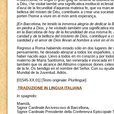
a Déu, i he visitat també una significativa institució ecle
d’avui de la fecunditat d’aquesta mateixa fe, que va marcar 
bellesa del misteri de Déu, contribueix a crear una societat
porten l’home a viure en el món amb esperança.
[En Barcelona, he tenido la inmensa alegría de dedicar la
en piedra a Dios, y he visitado también una significativa i
en la Barcelona de hoy de la fecundidad de esa misma fe, 
caridad y de la belleza del misterio de Dios, contribuye a 
santidad y el amor de Dios llevan al hombre a vivir en el
Regreso a Roma habiendo estado sólo en dos lugares de v
pensamiento, he deseado abrazar a todos los españoles, si
haber nacido aquí. Llevo a todos en mi corazón y por todos
materno de María Santísima, tan venerada e invocada en G
también que os alcance del Altísimo copiosos dones celesti
de la fe. Os bendigo en el nombre del Señor. Con su ayuda
Mundial de la Juventud. Adiós.
[01545-XX.01] [Testo originale: Plurilingue]
TRADUZIONE IN LINGUA ITALIANA
In spagnolo:
Maestà,
Signor Cardinale Arcivescovo di Barcellona,
Signor Cardinale Presidente della Conferenza Episcopale 