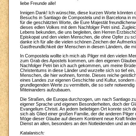
liebe Freunde alle!
Innigen Dank! Ich wünschte, diese kurzen Worte könnten
Besuchs in Santiago de Compostela und in Barcelona in m
für die geschätzten Worte, die Eure Majestät freundlicher
dieses edlen Volkes mit dem Nachfolger Petri sind. Zuglei
Lebens bekunden, die uns begleiten, den Herren Erzbisc
Episkopat und den vielen Menschen, die ohne Opfer zu sche
danke ich für alle die vielen schönen Zeichen der Aufmerk
Gastfreundlichkeit der Menschen in diesen Ländern, die m
In Compostela wollte ich mich als Pilger mit den vielen 
zum Grab des Apostels kommen, um den eigenen Glauben z
Nachfolger Petri bin ich auch gekommen, um meine Brüde
Christentums in diese Länder und wurzelte sich so tief ein
Menschen, die hier wohnen, formte. Dieses reiche geistlic
eines Landes zur eigenen Geschichte und Kultur, sondern
grundlegenden Werte zu vermitteln, die so sehr notwendig
Miteinanders aufzubauen.
Die Straßen, die Europa durchzogen, um nach Santiago zu 
eigener Sprache und eigenen Besonderheiten, doch der G
Evangelium Christi. An jedem beliebigen Ort konnte sich de
sich als Glied einer großen Familie, der die anderen Pilg
Möge dieser Glaube auf diesem Kontinent neue Kraft finden,
Dienst an allen, besonders an den Notleidenden und an de
Katalanisch: