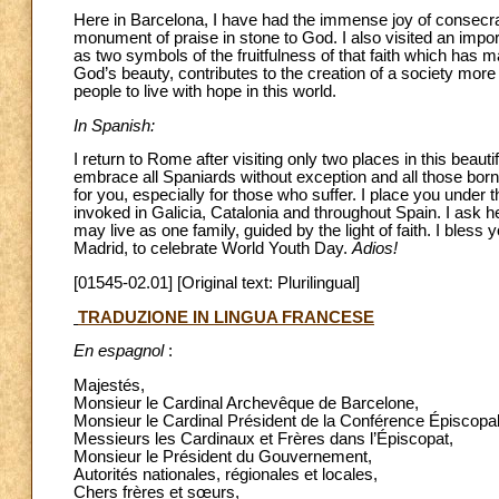
Here in Barcelona, I have had the immense joy of consecra
monument of praise in stone to God. I also visited an impor
as two symbols of the fruitfulness of that faith which has 
God’s beauty, contributes to the creation of a society more
people to live with hope in this world.
In Spanish:
I return to Rome after visiting only two places in this beau
embrace all Spaniards without exception and all those born 
for you, especially for those who suffer. I place you under
invoked in Galicia, Catalonia and throughout Spain. I ask h
may live as one family, guided by the light of faith. I bless
Madrid, to celebrate World Youth Day.
Adios!
[01545-02.01] [Original text: Plurilingual]
TRADUZIONE IN LINGUA FRANCESE
En espagnol
:
Majestés,
Monsieur le Cardinal Archevêque de Barcelone,
Monsieur le Cardinal Président de la Conférence Épiscopa
Messieurs les Cardinaux et Frères dans l’Épiscopat,
Monsieur le Président du Gouvernement,
Autorités nationales, régionales et locales,
Chers frères et sœurs,