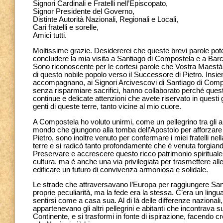
Signori Cardinali e Fratelli nell’Episcopato,
Signor Presidente del Governo,
Distinte Autorità Nazionali, Regionali e Locali,
Cari fratelli e sorelle,
Amici tutti.
Moltissime grazie. Desidererei che queste brevi parole pote
concludere la mia visita a Santiago di Compostela e a Barc
Sono riconoscente per le cortesi parole che Vostra Maestà h
di questo nobile popolo verso il Successore di Pietro. Insiem
accompagnano, ai Signori Arcivescovi di Santiago di Compo
senza risparmiare sacrifici, hanno collaborato perché quest
continue e delicate attenzioni che avete riservato in questi g
genti di queste terre, tanto vicine al mio cuore.
A Compostela ho voluto unirmi, come un pellegrino tra gli altr
mondo che giungono alla tomba dell’Apostolo per afforzare 
Pietro, sono inoltre venuto per confermare i miei fratelli ne
terre e si radicò tanto profondamente che è venuta forgiando l
Preservare e accrescere questo ricco patrimonio spirituale,
cultura, ma è anche una via privilegiata per trasmettere all
edificare un futuro di convivenza armoniosa e solidale.
Le strade che attraversavano l’Europa per raggiungere Santi
proprie peculiarità, ma la fede era la stessa. C’era un lingua
sentirsi come a casa sua. Al di là delle differenze naziona
appartenevano gli altri pellegrini e abitanti che incontrav
Continente, e si trasformi in fonte di ispirazione, facendo cr