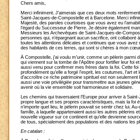
Chers amis,
Merci infiniment. J’aimerais que ces deux mots renferment 
Saint-Jacques-de-Compostelle et à Barcelone. Merci infinim
Majesté, des paroles courtoises que vous avez eu l’amabilit
l’égard du Successeur de Pierre. Je désire également mani
Messieurs les Archevêques de Saint-Jacques-de-Compostel
personnes qui, n’épargnant aucun sacrifice, ont collaboré
toutes les attentions délicates et continues que vous avez ré
des habitants de ces terres, qui sont si chères à mon cœur
À Compostelle, j’ai voulu m’unir, comme un pèlerin parmi 
qui viennent sur la tombe de l’Apôtre pour fortifier leur foi 
aussi venu pour confirmer mes frères dans la foi. Cette foi q
profondément qu’elle a forgé l’esprit, les coutumes, l’art e
d’accroître ce riche patrimoine spirituel est non seulement 
aussi une voie privilégiée pour transmettre aux jeunes gén
avenir où la vie ensemble soit harmonieuse et solidaire.
Les chemins qui traversaient l’Europe pour arriver à Saint-
propre langue et ses propres caractéristiques, mais la foi 
n’importe quel lieu, le pèlerin pouvait se sentir chez lui. Au
famille, à laquelle appartenaient aussi les autres pèlerins e
nouvelle vigueur sur ce continent et qu’elle devienne source d
de tous, spécialement des populations et des nations les p
En catalan :