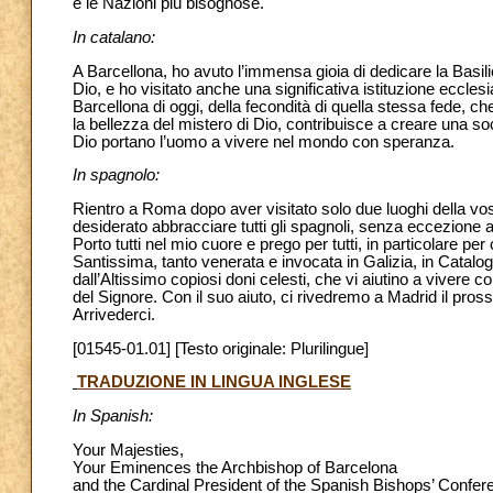
e le Nazioni più bisognose.
In catalano:
A Barcellona, ho avuto l’immensa gioia di dedicare la Basi
Dio, e ho visitato anche una significativa istituzione eccles
Barcellona di oggi, della fecondità di quella stessa fede, c
la bellezza del mistero di Dio, contribuisce a creare una soci
Dio portano l’uomo a vivere nel mondo con speranza.
In spagnolo:
Rientro a Roma dopo aver visitato solo due luoghi della vos
desiderato abbracciare tutti gli spagnoli, senza eccezione a
Porto tutti nel mio cuore e prego per tutti, in particolare pe
Santissima, tanto venerata e invocata in Galizia, in Catalog
dall’Altissimo copiosi doni celesti, che vi aiutino a vivere 
del Signore. Con il suo aiuto, ci rivedremo a Madrid il pro
Arrivederci.
[01545-01.01] [Testo originale: Plurilingue]
TRADUZIONE IN LINGUA INGLESE
In Spanish:
Your Majesties,
Your Eminences the Archbishop of Barcelona
and the Cardinal President of the Spanish Bishops’ Confer