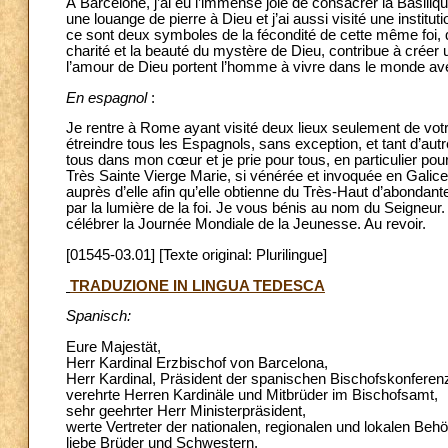
À Barcelone, j’ai eu l’immense joie de consacrer la Basiliq
une louange de pierre à Dieu et j’ai aussi visité une institut
ce sont deux symboles de la fécondité de cette même foi, q
charité et la beauté du mystère de Dieu, contribue à créer u
l’amour de Dieu portent l’homme à vivre dans le monde a
En espagnol
:
Je rentre à Rome ayant visité deux lieux seulement de votre 
étreindre tous les Espagnols, sans exception, et tant d’aut
tous dans mon cœur et je prie pour tous, en particulier pour
Très Sainte Vierge Marie, si vénérée et invoquée en Galice
auprès d’elle afin qu’elle obtienne du Très-Haut d’abondan
par la lumière de la foi. Je vous bénis au nom du Seigneur.
célébrer la Journée Mondiale de la Jeunesse. Au revoir.
[01545-03.01] [Texte original: Plurilingue]
TRADUZIONE IN LINGUA TEDESCA
Spanisch:
Eure Majestät,
Herr Kardinal Erzbischof von Barcelona,
Herr Kardinal, Präsident der spanischen Bischofskonferen
verehrte Herren Kardinäle und Mitbrüder im Bischofsamt,
sehr geehrter Herr Ministerpräsident,
werte Vertreter der nationalen, regionalen und lokalen Beh
liebe Brüder und Schwestern,