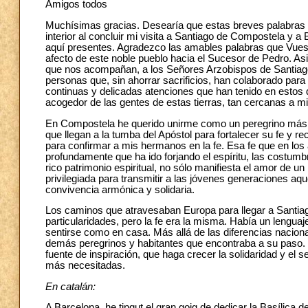
Amigos todos
Muchísimas gracias. Desearía que estas breves palabras p
interior al concluir mi visita a Santiago de Compostela y 
aquí presentes. Agradezco las amables palabras que Vuestr
afecto de este noble pueblo hacia el Sucesor de Pedro. As
que nos acompañan, a los Señores Arzobispos de Santiago
personas que, sin ahorrar sacrificios, han colaborado para
continuas y delicadas atenciones que han tenido en estos d
acogedor de las gentes de estas tierras, tan cercanas a m
En Compostela he querido unirme como un peregrino más 
que llegan a la tumba del Apóstol para fortalecer su fe y 
para confirmar a mis hermanos en la fe. Esa fe que en los a
profundamente que ha ido forjando el espíritu, las costumbr
rico patrimonio espiritual, no sólo manifiesta el amor de un
privilegiada para transmitir a las jóvenes generaciones aqu
convivencia armónica y solidaria.
Los caminos que atravesaban Europa para llegar a Santiag
particularidades, pero la fe era la misma. Había un lenguaj
sentirse como en casa. Más allá de las diferencias naciona
demás peregrinos y habitantes que encontraba a su paso. 
fuente de inspiración, que haga crecer la solidaridad y el
más necesitadas.
En catalán:
A Barcelona, he tingut el gran goig de dedicar la Basílica