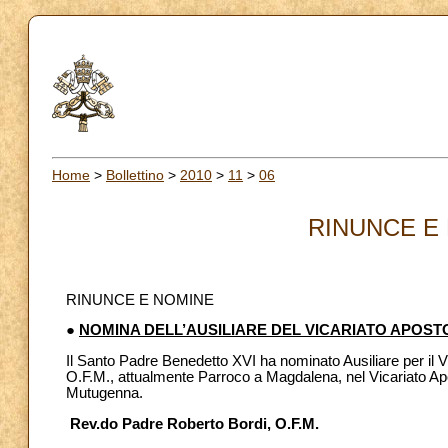
Home
>
Bollettino
>
2010
>
11
>
06
RINUNCE E 
RINUNCE E NOMINE
●
NOMINA DELL’AUSILIARE DEL VICARIATO APOSTOL
Il Santo Padre Benedetto XVI ha nominato Ausiliare per il Vi
O.F.M., attualmente Parroco a Magdalena, nel Vicariato Apos
Mutugenna.
Rev.do Padre Roberto Bordi, O.F.M.