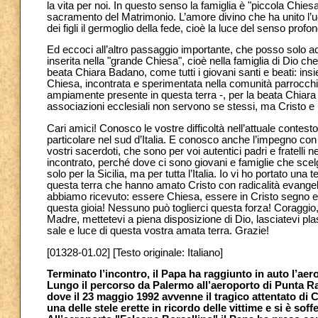
la vita per noi. In questo senso la famiglia è "piccola Chies
sacramento del Matrimonio. L’amore divino che ha unito l’uo
dei figli il germoglio della fede, cioè la luce del senso profon
Ed eccoci all’altro passaggio importante, che posso solo a
inserita nella "grande Chiesa", cioè nella famiglia di Dio c
beata Chiara Badano, come tutti i giovani santi e beati: insi
Chiesa, incontrata e sperimentata nella comunità parrocchial
ampiamente presente in questa terra -, per la beata Chiara 
associazioni ecclesiali non servono se stessi, ma Cristo e 
Cari amici! Conosco le vostre difficoltà nell’attuale contesto 
particolare nel sud d’Italia. E conosco anche l’impegno con c
vostri sacerdoti, che sono per voi autentici padri e fratelli
incontrato, perché dove ci sono giovani e famiglie che scel
solo per la Sicilia, ma per tutta l’Italia. Io vi ho portato una t
questa terra che hanno amato Cristo con radicalità evangeli
abbiamo ricevuto: essere Chiesa, essere in Cristo segno e s
questa gioia! Nessuno può toglierci questa forza! Coraggio, ca
Madre, mettetevi a piena disposizione di Dio, lasciatevi pl
sale e luce di questa vostra amata terra. Grazie!
[01328-01.02] [Testo originale: Italiano]
Terminato l’incontro, il Papa ha raggiunto in auto l’aer
Lungo il percorso da Palermo all’aeroporto di Punta Rai
dove il 23 maggio 1992 avvenne il tragico attentato di
una delle stele erette in ricordo delle vittime e si è s