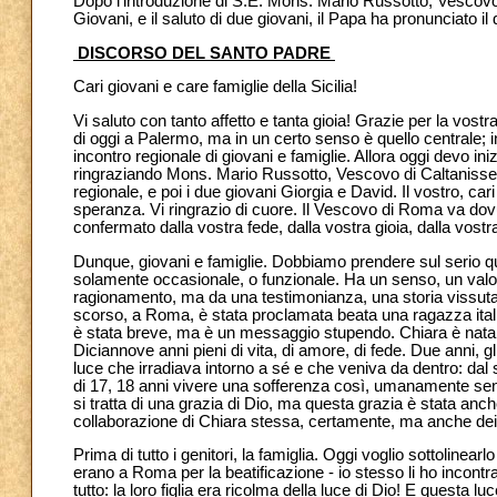
Dopo l’introduzione di S.E. Mons. Mario Russotto, Vescovo d
Giovani, e il saluto di due giovani, il Papa ha pronunciato il
DISCORSO DEL SANTO PADRE
Cari giovani e care famiglie della Sicilia!
Vi saluto con tanto affetto e tanta gioia! Grazie per la vostr
di oggi a Palermo, ma in un certo senso è quello centrale; in 
incontro regionale di giovani e famiglie. Allora oggi devo in
ringraziando Mons. Mario Russotto, Vescovo di Caltanissetta,
regionale, e poi i due giovani Giorgia e David. Il vostro, cari
speranza. Vi ringrazio di cuore. Il Vescovo di Roma va dov
confermato dalla vostra fede, dalla vostra gioia, dalla vost
Dunque, giovani e famiglie. Dobbiamo prendere sul serio 
solamente occasionale, o funzionale. Ha un senso, un valor
ragionamento, ma da una testimonianza, una storia vissuta
scorso, a Roma, è stata proclamata beata una ragazza itali
è stata breve, ma è un messaggio stupendo. Chiara è nata n
Diciannove anni pieni di vita, di amore, di fede. Due anni, g
luce che irradiava intorno a sé e che veniva da dentro: d
di 17, 18 anni vivere una sofferenza così, umanamente se
si tratta di una grazia di Dio, ma questa grazia è stata a
collaborazione di Chiara stessa, certamente, ma anche dei s
Prima di tutto i genitori, la famiglia. Oggi voglio sottolinear
erano a Roma per la beatificazione - io stesso li ho incont
tutto: la loro figlia era ricolma della luce di Dio! E questa l