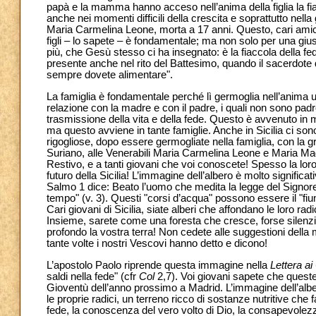
papà e la mamma hanno acceso nell’anima della figlia la fi
anche nei momenti difficili della crescita e soprattutto nel
Maria Carmelina Leone, morta a 17 anni. Questo, cari amici, è
figli – lo sapete – è fondamentale; ma non solo per una giust
più, che Gesù stesso ci ha insegnato: è la fiaccola della f
presente anche nel rito del Battesimo, quando il sacerdot
sempre dovete alimentare".
La famiglia è fondamentale perché lì germoglia nell’anima 
relazione con la madre e con il padre, i quali non sono padroni
trasmissione della vita e della fede. Questo è avvenuto in 
ma questo avviene in tante famiglie. Anche in Sicilia ci son
rigogliose, dopo essere germogliate nella famiglia, con la 
Suriano, alle Venerabili Maria Carmelina Leone e Maria Mag
Restivo, e a tanti giovani che voi conoscete! Spesso la loro
futuro della Sicilia! L’immagine dell’albero è molto signific
Salmo 1 dice: Beato l’uomo che medita la legge del Signore,
tempo" (v. 3). Questi "corsi d’acqua" possono essere il "fiume"
Cari giovani di Sicilia, siate alberi che affondano le loro ra
Insieme, sarete come una foresta che cresce, forse silenzio
profondo la vostra terra! Non cedete alle suggestioni della
tante volte i nostri Vescovi hanno detto e dicono!
L’apostolo Paolo riprende questa immagine nella
Lettera ai
saldi nella fede" (cfr
Col
2,7). Voi giovani sapete che quest
Gioventù dell’anno prossimo a Madrid. L’immagine dell’alber
le proprie radici, un terreno ricco di sostanze nutritive che
fede, la conoscenza del vero volto di Dio, la consapevolez