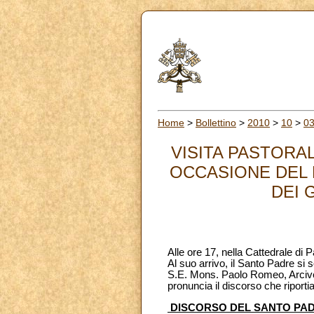
Home
>
Bollettino
>
2010
>
10
>
0
VISITA PASTORA
OCCASIONE DEL 
DEI G
Alle ore 17, nella Cattedrale di P
Al suo arrivo, il Santo Padre si
S.E. Mons. Paolo Romeo, Arcives
pronuncia il discorso che riporti
DISCORSO DEL SANTO PA