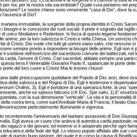
umen gentium
, 28). L’Eucaristia è la sorgente e il culmine di tutta la vit
è per noi, per la nostra vita sacerdotale? Quale cura poniamo nel pre
adorazione? Le nostre chiese sono veramente "casa di Dio", dove la su
 l’assenza di Dio?
 maniera immutabile, la sorgente della propria identità in Cristo Sace
 i bisogni e le concezioni dei ruoli sociali. Il prete è segnato dal sigill
e di unico Mediatore e Redentore. In forza di questo legame fondamenta
e anime, per la loro salvezza in Cristo e nella Chiesa. Un servizio 
tà di Cristo. Dio vuole che tutti gli uomini siano salvi, che nessuno si
ssere sempre pronto a rispondere ai bisogni delle anime. Egli non è per
a e li sostiene nell’esercizio del sacerdozio comune dei battezzati, nel
 la carità, l’amore di Cristo. Cari sacerdoti, abbiate sempre una partic
uesta terra il Venerabile Giovanni Paolo II, spalancate le porte delle
 porte del loro cuore a Cristo! Mai le trovino chiuse!
tano dalle preoccupazioni quotidiane del Popolo di Dio; anzi, deve es
iva della salvezza e del Regno di Dio. Egli è testimone e dispensator
erorum Ordinis
, 3). Egli è portatore di una speranza forte, di una "sper
il presente, anche se spesso faticoso (cfr Enc.
Spe salvi
, 1).E’ essenzi
aguardata, con la sua dimensione "verticale". La vita e la personalità 
 della vostra terra, come sant’Annibale Maria di Francia, il beato G
mostrazione particolarmente illuminante e vigorosa.
to recentemente l’anniversario del barbaro assassinio di Don Giusepp
 mafia. Egli aveva un cuore che ardeva di autentica carità pastorale; n
 dei ragazzi e dei giovani, ed insieme si è adoperato perché ogni famig
ducatrice della fede dei figli. Lo stesso popolo affidato alle sue cure
uale di questo buon pastore, del quale è in corso la causa di Beatifica