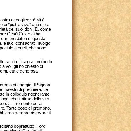
vostra accoglienza! Mi è
io di "pietre vive" che siete
rietà dei suoi doni. E, come
nore Gesù Cristo ci ha
cari presbiteri di questa
e, e laici consacrati, rivolgo
 speciale a quelli che sono
tto sentire il senso profondo
 voi, gli ho chiesto di
ù completa e generosa
parmio di energie. Il Signore
e maestri di preghiera. Le
ete in colloquio rigenerante
oggi che il ritmo della vita
erci: il momento della
tero. Tante cose ci premono,
bbiamo sempre riservare il
citano soprattutto il loro