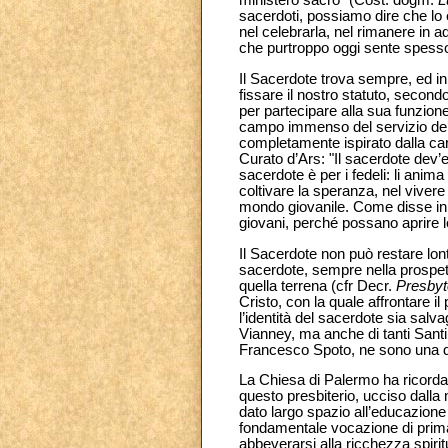
ministero sacro" (Cost. dogm.
L
sacerdoti, possiamo dire che lo 
nel celebrarla, nel rimanere in 
che purtroppo oggi sente spesso
Il Sacerdote trova sempre, ed in
fissare il nostro statuto, secondo
per partecipare alla sua funzion
campo immenso del servizio dell
completamente ispirato dalla cari
Curato d’Ars: "Il sacerdote dev’e
sacerdote è per i fedeli: li anim
coltivare la speranza, nel vivere
mondo giovanile. Come disse in q
giovani, perché possano aprire le
Il Sacerdote non può restare lon
sacerdote, sempre nella prospett
quella terrena (cfr Decr.
Presbyt
Cristo, con la quale affrontare 
l’identità del sacerdote sia salv
Vianney, ma anche di tanti Santi
Francesco Spoto, ne sono una di
La Chiesa di Palermo ha ricorda
questo presbiterio, ucciso dalla
dato largo spazio all’educazione
fondamentale vocazione di prima e
abbeverarsi alla ricchezza spirit