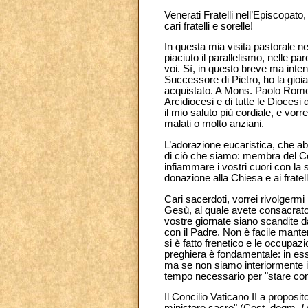
Venerati Fratelli nell’Episcopato,
cari fratelli e sorelle!
In questa mia visita pastorale n
piaciuto il parallelismo, nelle par
voi. Sì, in questo breve ma inte
Successore di Pietro, ho la gioi
acquistato. A Mons. Paolo Romeo 
Arcidiocesi e di tutte le Diocesi de
il mio saluto più cordiale, e vorre
malati o molto anziani.
L’adorazione eucaristica, che abb
di ciò che siamo: membra del Cor
infiammare i vostri cuori con la 
donazione alla Chiesa e ai fratell
Cari sacerdoti, vorrei rivolgermi
Gesù, al quale avete consacrato 
vostre giornate siano scandite da
con il Padre. Non è facile manten
si è fatto frenetico e le occup
preghiera è fondamentale: in ess
ma se non siamo interiormente i
tempo necessario per "stare con 
Il Concilio Vaticano II a proposit