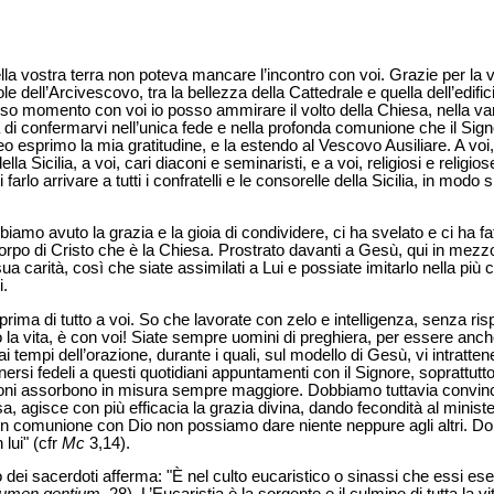
ella vostra terra non poteva mancare l’incontro con voi. Grazie per la 
ole dell’Arcivescovo, tra la bellezza della Cattedrale e quella dell’edific
nso momento con voi io posso ammirare il volto della Chiesa, nella va
a di confermarvi nell’unica fede e nella profonda comunione che il Sig
esprimo la mia gratitudine, e la estendo al Vescovo Ausiliare. A voi, 
lla Sicilia, a voi, cari diaconi e seminaristi, e a voi, religiosi e religios
i farlo arrivare a tutti i confratelli e le consorelle della Sicilia, in modo
iamo avuto la grazia e la gioia di condividere, ci ha svelato e ci ha fa
po di Cristo che è la Chiesa. Prostrato davanti a Gesù, qui in mezzo a
sua carità, così che siate assimilati a Lui e possiate imitarlo nella pi
i.
 prima di tutto a voi. So che lavorate con zelo e intelligenza, senza ris
la vita, è con voi! Siate sempre uomini di preghiera, per essere anch
i tempi dell’orazione, durante i quali, sul modello di Gesù, vi intratten
ersi fedeli a questi quotidiani appuntamenti con il Signore, soprattutto 
azioni assorbono in misura sempre maggiore. Dobbiamo tuttavia convinc
a, agisce con più efficacia la grazia divina, dando fecondità al minis
n comunione con Dio non possiamo dare niente neppure agli altri. Do
lui" (cfr
Mc
3,14).
o dei sacerdoti afferma: "È nel culto eucaristico o sinassi che essi eser