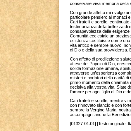
conservare viva memoria della 
Con grande affetto mi rivolgo anc
particolare pensiero ai monaci e 
Cari fratelli e sorelle, contin
testimonianza della bellezza di e
consapevolezza delle esigenze fo
Comunità ecclesiale un prezioso 
esistenza costituisce come una p
vita antico e sempre nuovo, nono
di Dio e della sua provvidenza. 
Con affetto di predilezione salut
attese del Popolo di Dio, cresce
solida formazione umana, spiritua
attraverso un’esperienza complet
misteri e portatori della carità 
primo momento della chiamata e d
decisiva alla vostra vita. Siate do
l’amore per ogni figlio di Dio e d
Cari fratelli e sorelle, mentre vi
con rinnovato slancio e con fort
sempre la Vergine Maria, nostra M
accompagni anche la Benedizione
[01327-01.01] [Testo originale: It