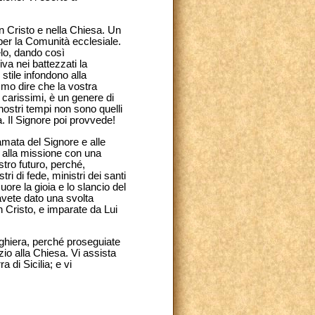
in Cristo e nella Chiesa. Un
 per la Comunità ecclesiale.
lo, dando così
iva nei battezzati la
stile infondono alla
mmo dire che la vostra
carissimi, è un genere di
nostri tempi non sono quelli
. Il Signore poi provvede!
iamata del Signore e alle
i alla missione con una
stro futuro, perché,
 di fede, ministri dei santi
ore la gioia e lo slancio del
avete dato una svolta
in Cristo, e imparate da Lui
preghiera, perché proseguiate
io alla Chiesa. Vi assista
 di Sicilia; e vi