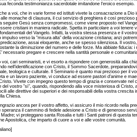
sua feconda testimonianza sacerdotale imitandone l’eroico esempio.
he a voi, che in varie forme ed istituti vivete la consacrazione a Dio 
alle monache di clausura, il cui servizio di preghiera è così prezioso
uate a seguire Gesù senza compromessi, come viene proposto nel Vange
ssere cristiani in maniera radicale. Spetta in particolare a voi tenere v
ndamentali del Vangelo. Infatti, la vostra stessa presenza e il vostro 
impulso verso la "misura alta" della vocazione cristiana; anzi potre
redicazione, assai eloquente, anche se spesso silenziosa. Il vostro, 
stante la diminuzione del numero e delle forze. Ma abbiate fiducia: i 
E’ necessario pregare e crescere nella santità personale e comunitaria
o voi, cari seminaristi, e vi esorto a rispondere con generosità alla ch
ndo nell’identificazione con Cristo, il Sommo Sacerdote, preparandov
le, teologica e culturale. Il Seminario è quanto mai prezioso per il vo
a e un lavoro paziente, vi conduce ad essere pastori d’anime e maestri
di Cristo. Vivete con impegno questo tempo di grazia e conservate nel cu
el vostro "sì", quando, rispondendo alla voce misteriosa di Cristo, 
cili alle direttive dei superiori e dei responsabili della vostra crescita 
ella Chiesa.
 ringrazio ancora per il vostro affetto, vi assicuro il mio ricordo nella 
e speranza il cammino di fedele adesione a Cristo e di generoso serviz
adre; vi proteggano santa Rosalia e tutti i Santi patroni di questa terra
 Apostolica, che imparto di cuore a voi e alle vostre comunità.
aliano]