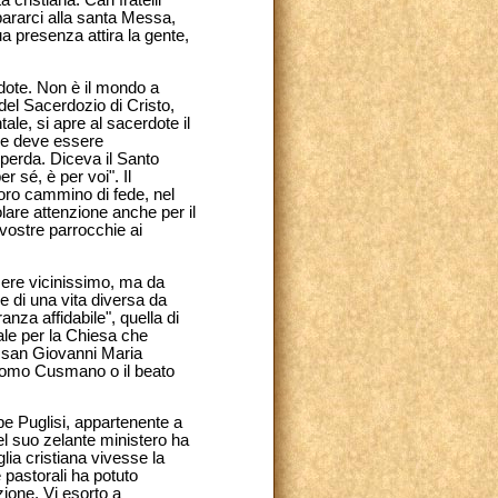
a cristiana. Cari fratelli
pararci alla santa Messa,
a presenza attira la gente,
rdote. Non è il mondo a
o del Sacerdozio di Cristo,
le, si apre al sacerdote il
che deve essere
 perda. Diceva il Santo
 sé, è per voi". Il
 loro cammino di fede, nel
olare attenzione anche per il
 vostre parrocchie ai
sere vicinissimo, ma da
e di una vita diversa da
anza affidabile", quella di
ale per la Chiesa che
di san Giovanni Maria
iacomo Cusmano o il beato
e Puglisi, appartenente a
el suo zelante ministero ha
lia cristiana vivesse la
 pastorali ha potuto
zione. Vi esorto a