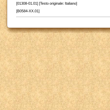
[01308-01.01] [Testo originale: Italiano]
[B0584-XX.01]