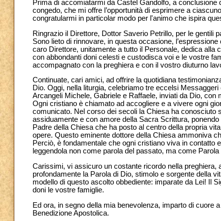
Prima di accomiatarmi da Castel Gandolfo, a conclusione del
congedo, che mi offre l’opportunità di esprimere a ciascuno 
congratularmi in particolar modo per l'animo che ispira que
Ringrazio il Direttore, Dottor Saverio Petrillo, per le gentili
Sono lieto di rinnovare, in questa occasione, l’espression
caro Direttore, unitamente a tutto il Personale, dedica alla 
con abbondanti doni celesti e custodisca voi e le vostre fam
accompagnato con la preghiera e con il vostro diuturno lavo
Continuate, cari amici, ad offrire la quotidiana testimonianz
Dio. Oggi, nella liturgia, celebriamo tre eccelsi Messaggeri 
Arcangeli Michele, Gabriele e Raffaele, inviati da Dio, con m
Ogni cristiano è chiamato ad accogliere e a vivere ogni giorn
comunicato. Nel corso dei secoli la Chiesa ha conosciuto sple
assiduamente e con amore della Sacra Scrittura, ponendo 
Padre della Chiesa che ha posto al centro della propria vita 
opere. Questo eminente dottore della Chiesa ammoniva che 
Perciò, è fondamentale che ogni cristiano viva in contatto e
leggendola non come parola del passato, ma come Parola viva
Carissimi, vi assicuro un costante ricordo nella preghiera
profondamente la Parola di Dio, stimolo e sorgente della vit
modello di questo ascolto obbediente: imparate da Lei! Il Sig
doni le vostre famiglie.
Ed ora, in segno della mia benevolenza, imparto di cuore a 
Benedizione Apostolica.