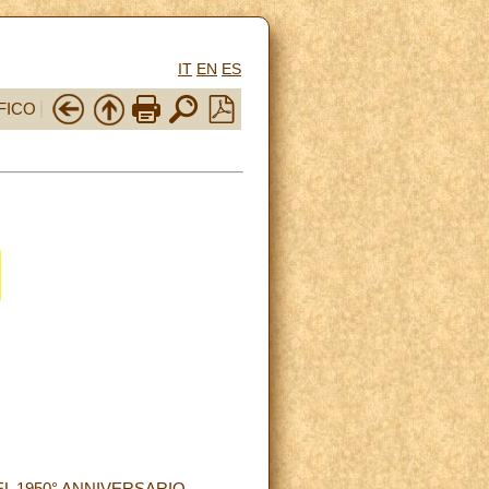
IT
EN
ES
FICO
L 1950° ANNIVERSARIO