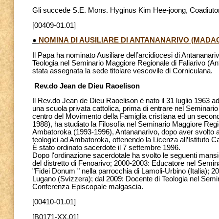
Gli succede S.E. Mons. Hyginus Kim Hee-joong, Coadiutor
[00409-01.01]
●
NOMINA DI AUSILIARE DI ANTANANARIVO (MAD
Il Papa ha nominato Ausiliare dell’arcidiocesi di Antanana
Teologia nel Seminario Maggiore Regionale di Faliarivo (An
stata assegnata la sede titolare vescovile di Corniculana.
Rev.do Jean de Dieu Raoelison
Il Rev.do Jean de Dieu Raoelison è nato il 31 luglio 1963 ad
una scuola privata cattolica, prima di entrare nel Seminari
centro del Movimento della Famiglia cristiana ed un second
1988), ha studiato la Filosofia nel Seminario Maggiore Regi
Ambatoroka (1993-1996), Antananarivo, dopo aver svolto a
teologici ad Ambatoroka, ottenendo la Licenza all’Istituto C
È stato ordinato sacerdote il 7 settembre 1996.
Dopo l'ordinazione sacerdotale ha svolto le seguenti mansio
del distretto di Fenoarivo; 2000-2003: Educatore nel Semin
"Fidei Donum " nella parrocchia di Lamoli-Urbino (Italia); 20
Lugano (Svizzera); dal 2009: Docente di Teologia nel Semin
Conferenza Episcopale malgascia.
[00410-01.01]
[B0171-XX.01]