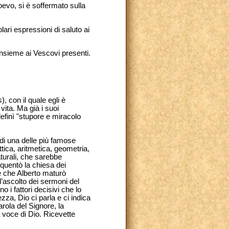
ioevo, si è soffermato sulla
ari espressioni di saluto ai
insieme ai Vescovi presenti.
s
), con il quale egli è
 vita. Ma già i suoi
definì "stupore e miracolo
 di una delle più famose
ttica, aritmetica, geometria,
turali, che sarebbe
equentò la chiesa dei
re che Alberto maturò
l’ascolto dei sermoni del
i fattori decisivi che lo
zza, Dio ci parla e ci indica
arola del Signore, la
a voce di Dio. Ricevette