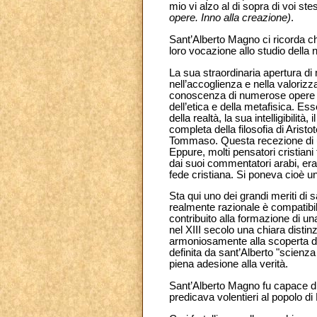
mio vi alzo al di sopra di voi st
opere. Inno alla creazione)
.
Sant’Alberto Magno ci ricorda ch
loro vocazione allo studio della 
La sua straordinaria apertura di
nell’accoglienza e nella valorizza
conoscenza di numerose opere di 
dell’etica e della metafisica. Es
della realtà, la sua intelligibilit
completa della filosofia di Arist
Tommaso. Questa recezione di una
Eppure, molti pensatori cristiani 
dai suoi commentatori arabi, era 
fede cristiana. Si poneva cioè u
Sta qui uno dei grandi meriti di s
realmente razionale è compatibile
contribuito alla formazione di una
nel XIII secolo una chiara distinz
armoniosamente alla scoperta dell
definita da sant’Alberto "scienza
piena adesione alla verità.
Sant’Alberto Magno fu capace di
predicava volentieri al popolo di