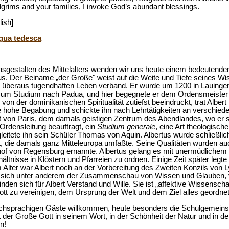
lgrims and your families, I invoke God’s abundant blessings.
lish]
ngua tedesca
nsgestalten des Mittelalters wenden wir uns heute einem bedeutende
s. Der Beiname „der Große" weist auf die Weite und Tiefe seines Wis
nem überaus tugendhaften Leben verband. Er wurde um 1200 in Lauing
 zum Studium nach Padua, und hier begegnete er dem Ordensmeister
n der dominikanischen Spiritualität zutiefst beeindruckt, trat Albert
e hohe Begabung und schickte ihn nach Lehrtätigkeiten an verschi
ät von Paris, dem damals geistigen Zentrum des Abendlandes, wo er s
 Ordensleitung beauftragt, ein
Studium generale
, eine Art theologisch
leitete ihn sein Schüler Thomas von Aquin. Albertus wurde schließlic
, die damals ganz Mitteleuropa umfaßte. Seine Qualitäten wurden au
hof von Regensburg ernannte. Albertus gelang es mit unermüdlichem 
ältnisse in Klöstern und Pfarreien zu ordnen. Einige Zeit später legte
 Alter war Albert noch an der Vorbereitung des Zweiten Konzils von Ly
ete sich unter anderem der Zusammenschau von Wissen und Glauben, 
nden sich für Albert Verstand und Wille. Sie ist „affektive Wissenschaf
ott zu vereinigen, dem Ursprung der Welt und dem Ziel alles geordne
tschsprachigen Gäste willkommen, heute besonders die Schulgemein
rt der Große Gott in seinem Wort, in der Schönheit der Natur und in d
n!