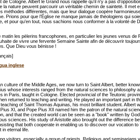
e Cologne. Albert le Grand nous rappelle qu’il n’y a pas d’opposition 
 la nature peuvent parcourir un véritable chemin de sainteté. Il met en
 des méthodes différentes, mais que leur dialogue coopère harmonieus
e. Prions pour que l’Église ne manque jamais de théologiens qui soie
, et pour qu’en tout, nous sachions nous conformer à la volonté de 
ce matin les pèlerins francophones, en particulier les jeunes venus de 
haite de vivre une fervente Semaine Sainte afin de découvrir toujour
s. Que Dieu vous bénisse !
ançais]
ngua inglese
an culture of the Middle Ages, we now turn to Saint Albert, better kno
nius whose interests ranged from the natural sciences to philosophy a
s in Paris, taught in Cologne. Elected provincial of the Teutonic provi
en returned to teaching and writing. He played an important part in t
 teaching of Saint Thomas Aquinas, his most brilliant student. Alber
Pius XI, and Pope Pius XII named him the patron of the natural scien
son, and that the created world can be seen as a "book" written by Go
ious sciences. His study of Aristotle also brought out the difference 
nsisting that both cooperate in enabling us to discover our vocation to
 in eternal life.
g visitors, especially a group of priests, Religious and seminarians vi