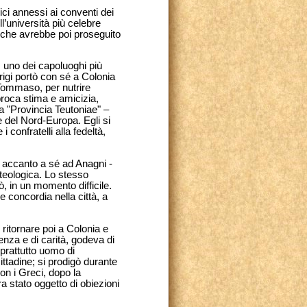
ici annessi ai conventi dei
ll’università più celebre
re, che avrebbe poi proseguito
, uno dei capoluoghi più
rigi portò con sé a Colonia
Tommaso, per nutrire
proca stima e amicizia,
la "Provincia Teutoniae" –
 del Nord-Europa. Egli si
confratelli alla fedeltà,
o accanto a sé ad Anagni -
teologica. Lo stesso
 in un momento difficile.
 concordia nella città, a
ritornare poi a Colonia e
enza e di carità, godeva di
oprattutto uomo di
ittadine; si prodigò durante
on i Greci, dopo la
a stato oggetto di obiezioni