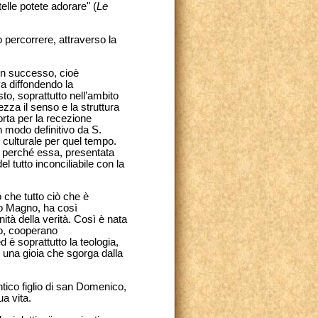
elle potete adorare" (
Le
 percorrere, attraverso la
con successo, cioè
ava diffondendo la
o, soprattutto nell’ambito
zza il senso e la struttura
porta per la recezione
in modo definitivo da S.
 culturale per quel tempo.
tto perché essa, presentata
 tutto inconciliabile con la
o che tutto ciò che è
rto Magno, ha così
nità della verità. Così è nata
oro, cooperano
 è soprattutto la teologia,
, una gioia che sgorga dalla
ico figlio di san Domenico,
a vita.