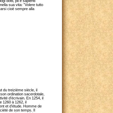
i dotti, pii e sapienti
ella sua vita: "Volere tutto
marsi cioè sempre alla
 du treizième siècle, il
 son ordination sacerdotale,
ivité d’écrivain. En 1254, il
e 1260 à 1262, il
ent et d’étude. Homme de
ociété de son temps. Il