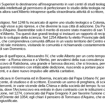
 Superiori lo destinarono all’insegnamento in vari centri di studi teolog
ità intellettuali gli permisero di perfezionare lo studio della teologia ne
da allora sant’Alberto intraprese quella straordinaria attività di scritto
tigiosi. Nel 1248 fu incaricato di aprire uno studio teologico a Colonia
egli visse a più riprese, e che divenne la sua città di adozione. Da Pa
 d’Aquino. Basterebbe solo il merito di essere stato maestro di san 
Alberto. Tra questi due grandi teologi si instaurò un rapporto di reci
o lo sviluppo della scienza. Nel 1254 Alberto fu eletto Provinciale del
, che comprendeva comunità diffuse in un vasto territorio del Centro e
citò tale ministero, visitando le comunità e richiamando costantemente i 
 di san Domenico.
pa di quell’epoca, Alessandro IV, che volle Alberto per un certo temp
ente - a Roma stessa e a Viterbo, per avvalersi della sua consulenza 
vo di Ratisbona, una grande e famosa diocesi, che si trovava, però,
questo ministero con infaticabile dedizione, riuscendo a portare pace e
ti, e a dare nuovo impulso alle attività caritative.
dicava in Germania ed in Boemia, incaricato dal Papa Urbano IV, per 
cente, di studioso e di scrittore. Essendo un uomo di preghiera, di sci
erventi, in varie vicende della Chiesa e della società del tempo: fu s
ia, dove l’Arcivescovo era entrato in duro contrasto con le istituzioni c
 Lione, nel 1274, convocato dal Papa Gregorio X per favorire l’unione c
Oriente del 1054; egli chiarì il pensiero di Tommaso d’Aquino, che er
giustificate.