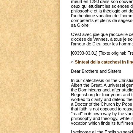
meurt en 1280 dans son couvent d
ceux qui étudient les sciences de
philosophie et la théologie ont
l’authentique vocation de l’homm
compétents et pleins de sagesse
sa Gloire.
C’est avec joie que j’accueille 
diocèse de Vannes. à tous je sou
l’amour de Dieu pour les homme
[00393-03.01] [Texte original: Fr
○
Sintesi della catechesi in li
Dear Brothers and Sisters,
In our catechesis on the Christi
Albert the Great. A universal ge
the Dominicans and, after studie
Regensburg for four years and th
worked to clarify and defend the
a Doctor of the Church by Pope 
that faith is not opposed to rea
"read" in its own way by the var
philosophy and theology, while i
vocation which finds its fulfilment
I welcome all the English-speakin