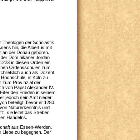
n Theologen der Scholastik
sens hin, die Albertus mit
en an der Donau geboren.
 der Dominikaner Jordan
 1223 in diesen Orden ein.
edenen Ordensschulen zum
chließlich auch als Dozent
e Hochschule, in Köln zu
h zum Provinzial der
ch von Papst Alexander IV.
Eifer den Frieden in seinem
 er jedoch sein Amt nieder
on beteiligt, bevor er 1280
von Naturerkenntnis und
t": sie leitet das Streben
ten Handelns.
schaft aus Essen-Werden.
er Liebe zu begegnen. Der