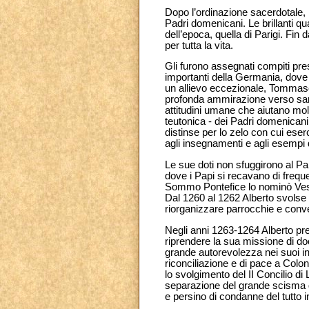
Dopo l’ordinazione sacerdotale, i
Padri domenicani. Le brillanti qual
dell’epoca, quella di Parigi. Fin 
per tutta la vita.
Gli furono assegnati compiti pres
importanti della Germania, dove 
un allievo eccezionale, Tommaso
profonda ammirazione verso sant’
attitudini umane che aiutano molt
teutonica - dei Padri domenicani
distinse per lo zelo con cui eser
agli insegnamenti e agli esempi
Le sue doti non sfuggirono al Pa
dove i Papi si recavano di frequ
Sommo Pontefice lo nominò Vesco
Dal 1260 al 1262 Alberto svolse 
riorganizzare parrocchie e conven
Negli anni 1263-1264 Alberto pre
riprendere la sua missione di do
grande autorevolezza nei suoi int
riconciliazione e di pace a Colon
lo svolgimento del II Concilio di
separazione del grande scisma d’
e persino di condanne del tutto in