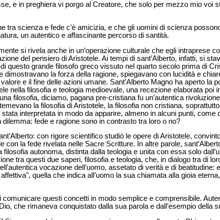
esse, e in preghiera vi porgo al Creatore, che solo per mezzo mio voi st
e tra scienza e fede c’è amicizia, e che gli uomini di scienza possono
natura, un autentico e affascinante percorso di santità.
 mente si rivela anche in un’operazione culturale che egli intraprese 
zione del pensiero di Aristotele. Ai tempi di sant’Alberto, infatti, si st
questo grande filosofo greco vissuto nel quarto secolo prima di Crist
se dimostravano la forza della ragione, spiegavano con lucidità e chiare
à, il valore e il fine delle azioni umane. Sant’Alberto Magno ha aperto la 
otele nella filosofia e teologia medioevale, una recezione elaborata poi 
 filosofia, diciamo, pagana pre-cristiana fu un’autentica rivoluzione
temevano la filosofia di Aristotele, la filosofia non cristiana, soprattu
stata interpretata in modo da apparire, almeno in alcuni punti, come del
n dilemma: fede e ragione sono in contrasto tra loro o no?
ant’Alberto: con rigore scientifico studiò le opere di Aristotele, convint
 con la fede rivelata nelle Sacre Scritture. In altre parole, sant’Albe
 filosofia autonoma, distinta dalla teologia e unita con essa solo dall’u
ione tra questi due saperi, filosofia e teologia, che, in dialogo tra di l
’autentica vocazione dell’uomo, assetato di verità e di beatitudine: ed
 affettiva", quella che indica all’uomo la sua chiamata alla gioia eterna
 comunicare questi concetti in modo semplice e comprensibile. Autent
 Dio, che rimaneva conquistato dalla sua parola e dall’esempio della su