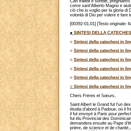
Cari fratelli e sorelle, preghiam
come sant’Alberto Magno e aiuti c
ciò che io voglio per la gloria d
volontà di Dio per volere e fare 
[00392-01.01] [Testo originale: It
●
SINTESI DELLA CATECHES
○
Sintesi della catechesi in li
○
Sintesi della catechesi in li
○
Sintesi della catechesi in li
○
Sintesi della catechesi in l
○
Sintesi della catechesi in l
○
Sintesi della catechesi in li
Chers Frères et Sœurs,
Saint Albert le Grand fut l’un d
étudia d’abord à Padoue, où il fr
il fut envoyé à Paris pour perfect
fut élu Provincial des Dominicai
demandera ensuite au Pape d’êt
prière, de science et de charité, 