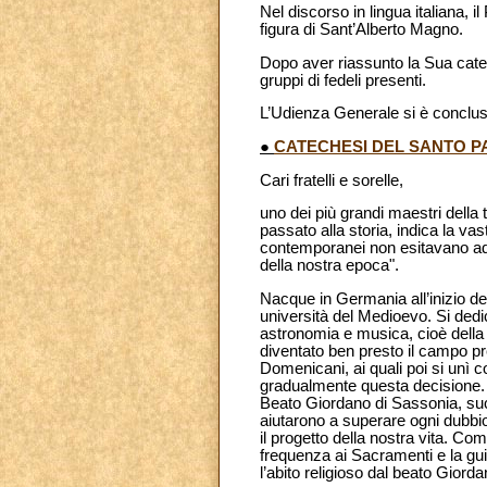
Nel discorso in lingua italiana, i
figura di Sant’Alberto Magno.
Dopo aver riassunto la Sua catech
gruppi di fedeli presenti.
L’Udienza Generale si è conclus
●
CATECHESI DEL SANTO PA
Cari fratelli e sorelle,
uno dei più grandi maestri della 
passato alla storia, indica la vast
contemporanei non esitavano ad at
della nostra epoca".
Nacque in Germania all’inizio de
università del Medioevo. Si dedicò
astronomia e musica, cioè della 
diventato ben presto il campo pr
Domenicani, ai quali poi si unì c
gradualmente questa decisione. I
Beato Giordano di Sassonia, succ
aiutarono a superare ogni dubbio,
il progetto della nostra vita. Com
frequenza ai Sacramenti e la guid
l’abito religioso dal beato Giord