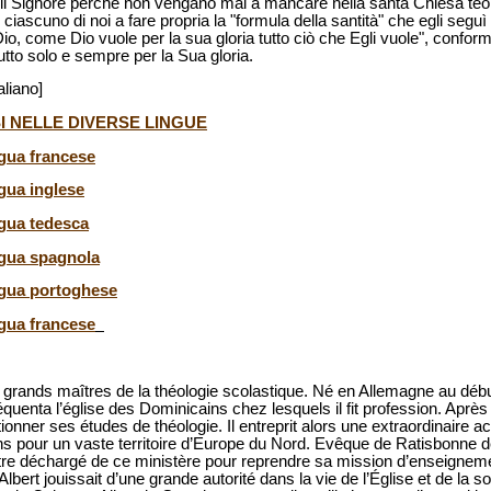
o il Signore perché non vengano mai a mancare nella santa Chiesa teolog
iascuno di noi a fare propria la "formula della santità" che egli seguì n
i Dio, come Dio vuole per la sua gloria tutto ciò che Egli vuole", confor
tutto solo e sempre per la Sua gloria.
aliano]
I NELLE DIVERSE LINGUE
ngua francese
ngua inglese
ngua tedesca
ingua spagnola
ingua portoghese
ngua francese
es grands maîtres de la théologie scolastique. Né en Allemagne au début
équenta l’église des Dominicains chez lesquels il fit profession. Après
ionner ses études de théologie. Il entreprit alors une extraordinaire act
ns pour un vaste territoire d’Europe du Nord. Evêque de Ratisbonne d
re déchargé de ce ministère pour reprendre sa mission d’enseignem
Albert jouissait d’une grande autorité dans la vie de l’Église et de la s