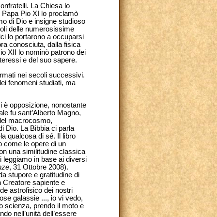
nfratelli. La Chiesa lo
il Papa Pio XI lo proclamò
o di Dio e insigne studioso
titoli delle numerosissime
ici lo portarono a occuparsi
ra conosciuta, dalla fisica
Pio XII lo nominò patrono dei
nteressi e del suo sapere.
rmati nei secoli successivi.
ei fenomeni studiati, ma
vi è opposizione, nonostante
uale fu sant’Alberto Magno,
e del macrocosmo,
i Dio. La Bibbia ci parla
 qualcosa di sé. Il libro
o come le opere di un
Con una similitudine classica
 leggiamo in base ai diversi
nze
, 31 Ottobre 2008).
 da stupore e gratitudine di
un Creatore sapiente e
e astrofisico dei nostri
ose galassie ..., io vi vedo,
cio scienza, prendo il moto e
ndo nell’unità dell’essere