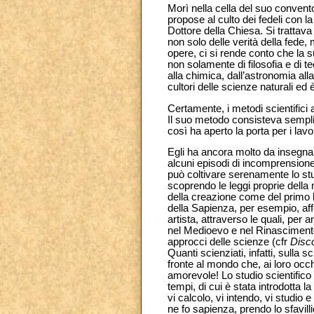
Morì nella cella del suo convent
propose al culto dei fedeli con 
Dottore della Chiesa. Si tratta
non solo delle verità della fede, 
opere, ci si rende conto che la s
non solamente di filosofia e di t
alla chimica, dall’astronomia all
cultori delle scienze naturali ed
Certamente, i metodi scientifici
Il suo metodo consisteva semplic
così ha aperto la porta per i lavor
Egli ha ancora molto da insegnar
alcuni episodi di incomprensione
può coltivare serenamente lo st
scoprendo le leggi proprie della 
della creazione come del primo li
della Sapienza, per esempio, aff
artista, attraverso le quali, per
nel Medioevo e nel Rinascimento 
approcci delle scienze (cfr
Disco
Quanti scienziati, infatti, sulla 
fronte al mondo che, ai loro occ
amorevole! Lo studio scientifico
tempi, di cui è stata introdotta l
vi calcolo, vi intendo, vi studio
ne fo sapienza, prendo lo sfavilli