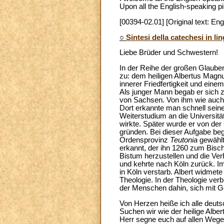
Upon all the English-speaking pi
[00394-02.01] [Original text: Eng
○
Sintesi della catechesi in li
Liebe Brüder und Schwestern!
In der Reihe der großen Glaube
zu: dem heiligen Albertus Magnu
innerer Friedfertigkeit und ei
Als junger Mann begab er sich
von Sachsen. Von ihm wie auch vo
Dort erkannte man schnell sein
Weiterstudium an die Universit
wirkte. Später wurde er von der
gründen. Bei dieser Aufgabe beg
Ordensprovinz
Teutonia
gewählt
erkannt, der ihn 1260 zum Bisc
Bistum herzustellen und die Verh
und kehrte nach Köln zurück. Im
in Köln verstarb. Albert widm
Theologie. In der Theologie verbi
der Menschen dahin, sich mit G
Von Herzen heiße ich alle deu
Suchen wir wie der heilige Albe
Herr segne euch auf allen Wege