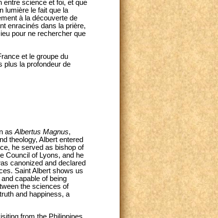
entre science et foi, et que
 lumière le fait que la
ement à la découverte de
nt enracinés dans la prière,
Dieu pour ne rechercher que
France et le groupe du
s plus la profondeur de
wn as
Albertus Magnus
,
nd theology, Albert entered
nce, he served as bishop of
he Council of Lyons, and he
t was canonized and declared
ces. Saint Albert shows us
d and capable of being
between the sciences of
 truth and happiness, a
siting from the Philippines.