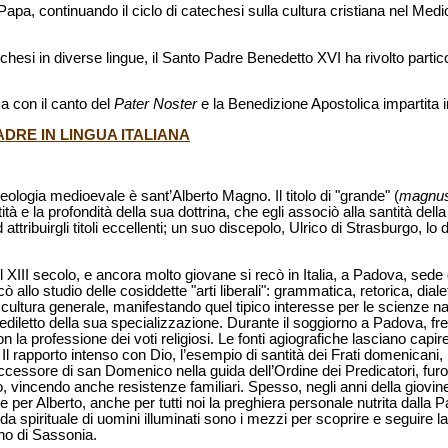
l Papa, continuando il ciclo di catechesi sulla cultura cristiana nel Med
esi in diverse lingue, il Santo Padre Benedetto XVI ha rivolto particol
a con il canto del
Pater Noster
e la Benedizione Apostolica impartita 
DRE IN LINGUA ITALIANA
teologia medioevale è sant’Alberto Magno. Il titolo di "grande" (
magnu
ità e la profondità della sua dottrina, che egli associò alla santità della
tribuirgli titoli eccellenti; un suo discepolo, Ulrico di Strasburgo, lo 
l XIII secolo, e ancora molto giovane si recò in Italia, a Padova, sede
 allo studio delle cosiddette "arti liberali": grammatica, retorica, diale
cultura generale, manifestando quel tipico interesse per le scienze na
ediletto della sua specializzazione. Durante il soggiorno a Padova, fr
on la professione dei voti religiosi. Le fonti agiografiche lasciano capi
l rapporto intenso con Dio, l’esempio di santità dei Frati domenicani, 
essore di san Domenico nella guida dell’Ordine dei Predicatori, furono 
 vincendo anche resistenze familiari. Spesso, negli anni della giovine
e per Alberto, anche per tutti noi la preghiera personale nutrita dalla P
a spirituale di uomini illuminati sono i mezzi per scoprire e seguire l
ano di Sassonia.