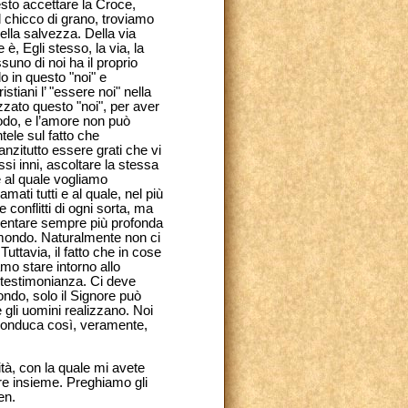
sto accettare la Croce,
l chicco di grano, troviamo
della salvezza. Della via
 è, Egli stesso, la via, la
suno di noi ha il proprio
o in questo "noi" e
tiani l’ "essere noi" nella
zzato questo "noi", per aver
modo, e l’amore non può
ele sul fatto che
zitutto essere grati che vi
si inni, ascoltare la stessa
e al quale vogliamo
ati tutti e al quale, nel più
conflitti di ogni sorta, ma
diventare sempre più profonda
o mondo. Naturalmente non ci
ttavia, il fatto che in cose
mo stare intorno allo
 testimonianza. Ci deve
ndo, solo il Signore può
gli uomini realizzano. Noi
 conduca così, veramente,
ità, con la quale mi avete
re insieme. Preghiamo gli
en.