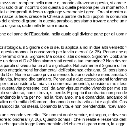
 spezzare, rompere nella morte e, proprio attraverso questo, si apre e 
 più solo di un incontro con questa o quella persona per un momento. O
ziali e temporali. Adesso raggiunge veramente i greci. Ora si mostra a 
o nasce la fede, cresce la Chiesa a partire da tutti i popoli, la comunit
tto del chicco di grano. In questa parabola possiamo trovare anche un r
icco di grano, cade nella terra e muore.
 del pane dell'Eucaristia, nella quale egli diviene pane per gli uomini di 
istologica, il Signore dice di sé, lo applica a noi in due altri versetti: 
 in questo mondo, la conserverà per la vita eterna" (v. 25). Penso che 
rremmo dire al Signore: Ma cosa ci stai dicendo, Signore? Dobbiamo o
se un dono di Dio? Non siamo stati creati a tua immagine? Non dovrem
a parola di Gesù ha un altro significato. Naturalmente il Signore ci ha 
sono atteggiamenti fondamentali dell’esistenza cristiana. Sì, possiamo
 da Dio. Non è un caso privo di senso. Io sono voluto e sono amato
 vita, intende dire tutt’altro. Pensa qui a due atteggiamenti fondament
, per cui considero la mia vita come mia proprietà, considero me stes
bile questa vita presente, così da aver vissuto molto vivendo per me ste
o se stesso, non si trova, si perde. È proprio il contrario: non prende
rendendo la vita per noi, noi la riceviamo, ma è donandola, andando ol
tro nell’umiltà dell’amore, donando la nostra vita a lui e agli altri. Co
berandoci da noi stessi. Donando la vita, e non prendendola, riceviamo
n un secondo versetto: "Se uno mi vuole servire, mi segua, e dove son
dre lo onorerà" (v. 26). Questo donarsi, che in realtà è l’essenza dell’
ltro che questa legge fondamentale del chicco di grano morto, la legge