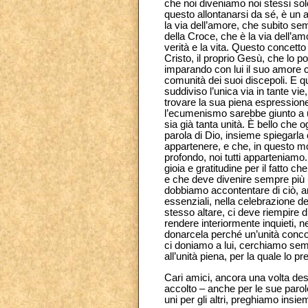
che noi diveniamo noi stessi so
questo allontanarsi da sé, è un a
la via dell’amore, che subito sem
della Croce, che è la via dell’amo
verità e la vita. Questo concetto
Cristo, il proprio Gesù, che lo 
imparando con lui il suo amore ch
comunità dei suoi discepoli. E q
suddiviso l’unica via in tante v
trovare la sua piena espression
l’ecumenismo sarebbe giunto a u
sia già tanta unità. È bello che
parola di Dio, insieme spiegarla
appartenere, e che, in questo mod
profondo, noi tutti apparteniamo
gioia e gratitudine per il fatto 
e che deve divenire sempre più u
dobbiamo accontentare di ciò, an
essenziali, nella celebrazione d
stesso altare, ci deve riempire
rendere interiormente inquieti, 
donarcela perché un’unità concor
ci doniamo a lui, cerchiamo semp
all’unità piena, per la quale lo
Cari amici, ancora una volta desi
accolto – anche per le sue paro
uni per gli altri, preghiamo insie