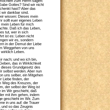
ir möchten zum Herrn sagen:
Gabe Gottes? Sind wir nicht
schenkt hast? Aber das
 wir dankbar sind.
 wir wissen: Dieses mein
ihr sollt euer eigenes Leben
h mein Leben für mich
achte. Daß ich das Leben,
s tut, wer in sich
hrt ist es: Leben nicht
ngen wir es, sondern
rn in der Demut der Liebe
h im Weggehen von uns
wirklich Leben.
ir nach; und wo ich bin,
Geben, das in Wirklichkeit
en dieses Grundgesetz des
r selbst werden. Aber nun
n uns selber, ein Mitgehen
 Liebe finden, der
um Weg des Kreuzes, der
m, der selbst der Weg ist
e im Wir geschieht, daß
nder mit ihm gehen, indem
ge geschieht im Wir. Zum
ne in uns auf: die Trauer
, und so das Zeugnis