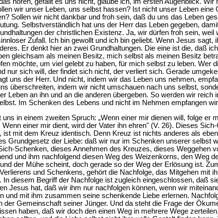
das hören, gefällt es uns nicht, glaube ich, im ersten Augenblick. W
len wir unser Leben, uns selbst hassen? Ist nicht unser Leben eine 
n? Sollen wir nicht dankbar und froh sein, daß du uns das Leben ge
tung. Selbstverständlich hat uns der Herr das Leben gegeben, damit
ndhaltungen der christlichen Existenz. Ja, wir dürfen froh sein, weil
sinnloser Zufall. Ich bin gewollt und ich bin geliebt. Wenn Jesus sagt, 
eres. Er denkt hier an zwei Grundhaltungen. Die eine ist die, daß ic
en gleichsam als meinen Besitz, mich selbst als meinen Besitz betr
en möchte, um viel gelebt zu haben, für mich selbst zu leben. Wer die
d nur sich will, der findet sich nicht, der verliert sich. Gerade umgeke
t uns der Herr. Und nicht, indem wir das Leben uns nehmen, empfa
uns überschreiten, indem wir nicht umschauen nach uns selbst, sonde
er Leben an ihn und an die anderen übergeben. So werden wir reic
selbst. Im Schenken des Lebens und nicht im Nehmen empfangen wir 
t uns in einem zweiten Spruch: „Wenn einer mir dienen will, folge er m
 Wenn einer mir dient, wird der Vater ihn ehren" (V. 26). Dieses Sich-
, ist mit dem Kreuz identisch. Denn Kreuz ist nichts anderes als eb
s Grundgesetz der Liebe: daß wir nur im Schenken unserer selbst wi
s Sich-Schenken, dieses Annehmen des Kreuzes, dieses Weggehen vo
ehend und ihm nachfolgend diesen Weg des Weizenkorns, den Weg der
und der Mühe scheint, doch gerade so der Weg der Erlösung ist. Z
-Verlierens und Schenkens, gehört die Nachfolge, das Mitgehen mit ih
 In diesem Begriff der Nachfolge ist zugleich eingeschlossen, daß si
inen Jesus hat, daß wir ihm nur nachfolgen können, wenn wir miteina
ben und mit ihm zusammen seine schenkende Liebe erlernen. Nachfol
in der Gemeinschaft seiner Jünger. Und da steht die Frage der Ökume
rrissen haben, daß wir doch den einen Weg in mehrere Wege zerteilen