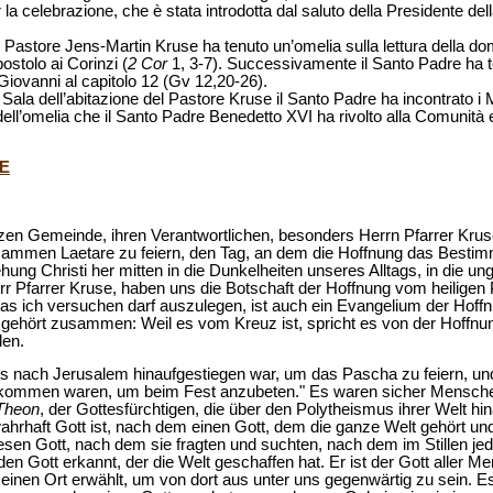
r la celebrazione, che è stata introdotta dal saluto della Presidente de
 il Pastore Jens-Martin Kruse ha tenuto un’omelia sulla lettura della d
stolo ai Corinzi (
2 Cor
1, 3-7). Successivamente il Santo Padre ha t
Giovanni al capitolo 12 (Gv 12,20-26).
 Sala dell’abitazione del Pastore Kruse il Santo Padre ha incontrato i
 dell’omelia che il Santo Padre Benedetto XVI ha rivolto alla Comunità 
E
en Gemeinde, ihren Verantwortlichen, besonders Herrn Pfarrer Kru
sammen Laetare zu feiern, den Tag, an dem die Hoffnung das Bestimme
hung Christi her mitten in die Dunkelheiten unseres Alltags, in die u
Herr Pfarrer Kruse, haben uns die Botschaft der Hoffnung vom heiligen
s ich versuchen darf auszulegen, ist auch ein Evangelium der Hoffn
ehört zusammen: Weil es vom Kreuz ist, spricht es von der Hoffnun
den.
s nach Jerusalem hinaufgestiegen war, um das Pascha zu feiern, un
gekommen waren, um beim Fest anzubeten." Es waren sicher Mensch
Theon
, der Gottesfürchtigen, die über den Polytheismus ihrer Welt h
ahrhaft Gott ist, nach dem einen Gott, dem die ganze Welt gehört und 
esen Gott, nach dem sie fragten und suchten, nach dem im Stillen j
 den Gott erkannt, der die Welt geschaffen hat. Er ist der Gott aller 
 einen Ort erwählt, um von dort aus unter uns gegenwärtig zu sein. 