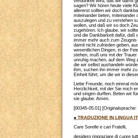
verdunkelt wird, das wir damit g
sagen? Wir hören heute viele K
allererst sollten wir doch dankba
miteinander beten, miteinander 
auszulegen und zu verstehen su
wollen, und daß wir so doch Zeug
zugehören. Ich glaube, wir sollt
und die Dankbarkeit dafür, daß d
immer mehr auch zum Zeugnis für
damit nicht zufrieden geben, au
wesentlichen Dingen, in der Feie
stehen, muß uns mit der Trauer 
unruhig machen, auf dem Weg zu
die wir selbst aushandeln wür
ihm, suchen ihn immer mehr zu k
Einheit führt, um die wir in diese
Liebe Freunde, noch einmal möch
Herzlichkeit, mit der Sie mich 
und singen durften. Beten wir fü
sie glaube. Amen.
[00345-05.01] [Originalsprache:
●
TRADUZIONE IN LINGUA I
Care Sorelle e cari Fratelli,
desidero ringraziare di cuore tutt