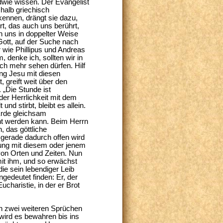
wie wissen. Der Evangelist
halb griechisch
ennen, drängt sie dazu,
t, das auch uns berührt,
n uns in doppelter Weise
 Gott, auf der Suche nach
r wie Phillipus und Andreas
 denke ich, sollten wir in
ich mehr sehen dürfen. Hilf
ung Jesu mit diesen
 greift weit über den
 „Die Stunde ist
er Herrlichkeit mit dem
d stirbt, bleibt es allein.
 Erde gleichsam
cht werden kann. Beim Herrn
, das göttliche
d gerade dadurch offen wird
nung mit diesem oder jenem
von Orten und Zeiten. Nun
mit ihm, und so erwächst
ie sein lebendiger Leib
gedeutet finden: Er, der
ucharistie, in der er Brot
 in zwei weiteren Sprüchen
 wird es bewahren bis ins