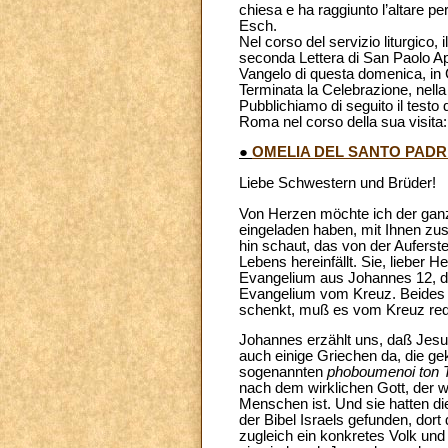
chiesa e ha raggiunto l’altare pe
Esch.
Nel corso del servizio liturgico,
seconda Lettera di San Paolo Apo
Vangelo di questa domenica, in 
Terminata la Celebrazione, nella
Pubblichiamo di seguito il testo
Roma nel corso della sua visita:
●
OMELIA DEL SANTO PADR
Liebe Schwestern und Brüder!
Von Herzen möchte ich der ganz
eingeladen haben, mit Ihnen zu
hin schaut, das von der Auferste
Lebens hereinfällt. Sie, lieber 
Evangelium aus Johannes 12, da
Evangelium vom Kreuz. Beides g
schenkt, muß es vom Kreuz re
Johannes erzählt uns, daß Jesu
auch einige Griechen da, die 
sogenannten
phoboumenoi ton 
nach dem wirklichen Gott, der w
Menschen ist. Und sie hatten di
der Bibel Israels gefunden, dort
zugleich ein konkretes Volk und