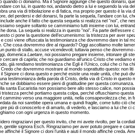
lo quando ci doniamo. Ma il Signore aggiunge che questo donarsi, que
ndare con lui, in quanto noi, andando dietro a lui e seguendo la via de
bra una via di tribolazione e di fatica, ma proprio per questo è la via 
re, del perdersi e del donarsi, fa parte la sequela, l’andare con lui, che
 include anche il fatto che questa sequela si realizza nel "noi", che nes
possiamo seguire soltanto se camminiamo tutti insieme con lui, entrand
e dona. La sequela si realizza in questo "noi". Fa parte dell’essere cris
uesto ci pone la questione dell’ecumenismo: la tristezza per aver spe
ie, e così viene offuscata la testimonianza che dovremmo dare in tal 
e. Che cosa dovremmo dire al riguardo? Oggi ascoltiamo molte lament
n punto di stallo, accuse vicendevoli; tuttavia penso che dovremmo an
 oggi, domenica
Laetare
, noi possiamo pregare insieme, intonare gli stes
 e cercare di capirla; che noi guardiamo all’unico Cristo che vediamo 
o, già rendiamo testimonianza che Egli è l’Unico, colui che ci ha chiam
. Credo che dovremmo mostrare al mondo soprattutto questo: non liti e 
che il Signore ci dona questo e perché esiste una reale unità, che può 
na testimonianza della parola di Cristo, della via di Cristo in quest
che se dobbiamo essere pieni di gratitudine per questa comunanza. Tu
ella santa Eucaristia non possiamo bere allo stesso calice, non possia
 di tristezza perché portiamo questa colpa, perché offuschiamo questa
nel cammino verso una maggiore unità, nella consapevolezza che, in fo
data da noi sarebbe opera umana e quindi fragile, come tutto ciò che 
re più di conoscerlo e di amarlo, di vederlo, e lasciamo a lui che ci
 preghiamo con ogni urgenza in questo momento.
dero ringraziarvi per questo invito, che mi avete rivolto, per la cordial
le, gentile signora Esch. Ringraziamo per aver potuto pregare e canta
me affinché il Signore ci doni l’unità e aiuti il mondo affinché creda. Am