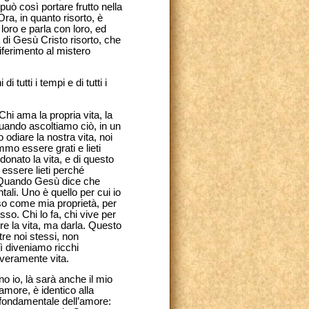
può così portare frutto nella
ra, in quanto risorto, è
loro e parla con loro, ed
à di Gesù Cristo risorto, che
iferimento al mistero
tutti i tempi e di tutti i
"Chi ama la propria vita, la
quando ascoltiamo ciò, in un
diare la nostra vita, noi
mo essere grati e lieti
donato la vita, e di questo
 essere lieti perché
. Quando Gesù dice che
ali. Uno è quello per cui io
so come mia proprietà, per
sso. Chi lo fa, chi vive per
re la vita, ma darla. Questo
tre noi stessi, non
sì diveniamo ricchi
 veramente vita.
o io, là sarà anche il mio
amore, è identico alla
 fondamentale dell’amore: