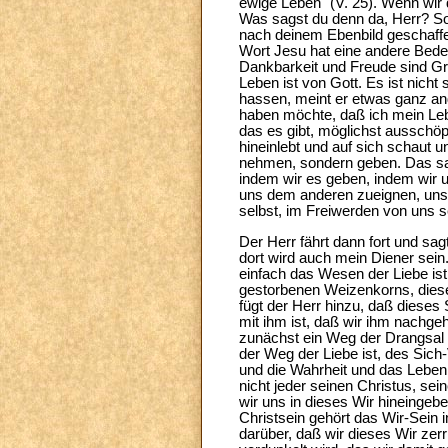
ewige Leben" (V. 25). Wenn wir 
Was sagst du denn da, Herr? Sol
nach deinem Ebenbild geschaffe
Wort Jesu hat eine andere Bedeu
Dankbarkeit und Freude sind Gru
Leben ist von Gott. Es ist nicht 
hassen, meint er etwas ganz and
haben möchte, daß ich mein Leb
das es gibt, möglichst ausschöpf
hineinlebt und auf sich schaut un
nehmen, sondern geben. Das sag
indem wir es geben, indem wir 
uns dem anderen zueignen, uns
selbst, im Freiwerden von uns 
Der Herr fährt dann fort und sag
dort wird auch mein Diener sein.
einfach das Wesen der Liebe ist
gestorbenen Weizenkorns, diese
fügt der Herr hinzu, daß diese
mit ihm ist, daß wir ihm nachg
zunächst ein Weg der Drangsal 
der Weg der Liebe ist, des Sich
und die Wahrheit und das Leben.
nicht jeder seinen Christus, se
wir uns in dieses Wir hineinge
Christsein gehört das Wir-Sein 
darüber, daß wir dieses Wir ze