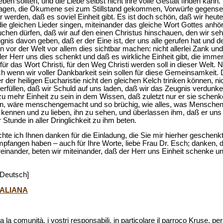
eben sollten, und die Liebe selbst nicht ihre volle Gestalt finden kann
lagen, die Ökumene sei zum Stillstand gekommen, Vorwürfe gegenseit
r werden, daß es soviel Einheit gibt. Es ist doch schön, daß wir heute
die gleichen Lieder singen, miteinander das gleiche Wort Gottes anhö
chen dürfen, daß wir auf den einen Christus hinschauen, den wir se
nis davon geben, daß er der Eine ist, der uns alle gerufen hat und de
en vor der Welt vor allem dies sichtbar machen: nicht allerlei Zank und
er Herr uns dies schenkt und daß es wirkliche Einheit gibt, die imme
 das Wort Christi, für den Weg Christi werden soll in dieser Welt. Na
ch wenn wir voller Dankbarkeit sein sollen für diese Gemeinsamkeit.
r der heiligen Eucharistie nicht den gleichen Kelch trinken können, ni
erfüllen, daß wir Schuld auf uns laden, daß wir das Zeugnis verdunke
 mehr Einheit zu sein in dem Wissen, daß zuletzt nur er sie schenke
den, wäre menschengemacht und so brüchig, wie alles, was Mensche
ennen und zu lieben, ihn zu sehen, und überlassen ihm, daß er uns 
r Stunde in aller Dringlichkeit zu ihm beten.
te ich Ihnen danken für die Einladung, die Sie mir hierher geschenkt
empfangen haben – auch für Ihre Worte, liebe Frau Dr. Esch; danken, 
reinander, beten wir miteinander, daß der Herr uns Einheit schenke und
 Deutsch]
TALIANA
a la comunità, i vostri responsabili, in particolare il parroco Kruse, pe