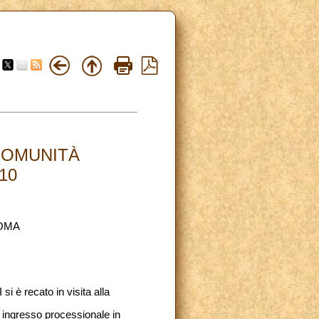
COMUNITÀ
10
ROMA
i è recato in visita alla
o ingresso processionale in