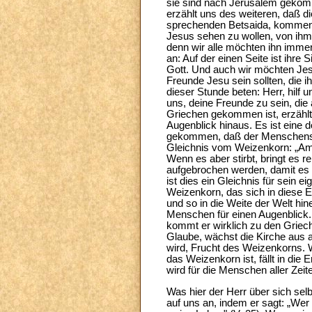
sie sind nach Jerusalem gekom
erzählt uns des weiteren, daß 
sprechenden Betsaida, kommen u
Jesus sehen zu wollen, von ihm
denn wir alle möchten ihn imme
an: Auf der einen Seite ist ihre
Gott. Und auch wir möchten Jesu
Freunde Jesu sein sollten, die 
dieser Stunde beten: Herr, hilf
uns, deine Freunde zu sein, die
Griechen gekommen ist, erzählt u
Augenblick hinaus. Es ist eine d
gekommen, daß der Menschensohn 
Gleichnis vom Weizenkorn: „Amen,
Wenn es aber stirbt, bringt es r
aufgebrochen werden, damit es 
ist dies ein Gleichnis für sein
Weizenkorn, das sich in diese Er
und so in die Weite der Welt hi
Menschen für einen Augenblick. 
kommt er wirklich zu den Griech
Glaube, wächst die Kirche aus a
wird, Frucht des Weizenkorns. W
das Weizenkorn ist, fällt in die 
wird für die Menschen aller Zeite
Was hier der Herr über sich selb
auf uns an, indem er sagt: „Wer 