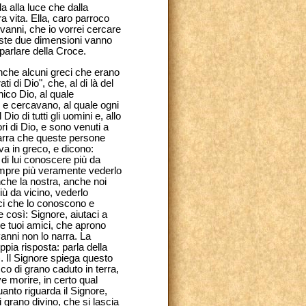
a alla luce che dalla
ra vita. Ella, caro parroco
vanni, che io vorrei cercare
este due dimensioni vanno
parlare della Croce.
nche alcuni greci che erano
rati di Dio", che, al di là del
nico Dio, al quale
o e cercavano, al quale ogni
io di tutti gli uomini e, allo
i di Dio, e sono venuti a
narra che queste persone
va in greco, e dicono:
di lui conoscere più da
empre più veramente vederlo
nche la nostra, anche noi
ù da vicino, vederlo
ci che lo conoscono e
 così: Signore, aiutaci a
re tuoi amici, che aprono
vanni non lo narra. La
ppia risposta: parla della
. Il Signore spiega questo
icco di grano caduto in terra,
e morire, in certo qual
uanto riguarda il Signore,
i grano divino, che si lascia