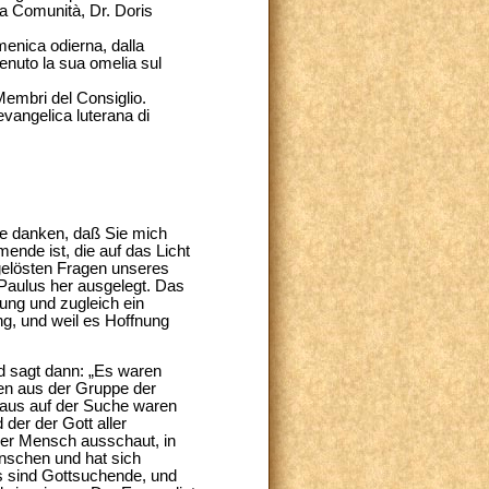
lla Comunità, Dr. Doris
omenica odierna, dalla
enuto la sua omelia sul
 Membri del Consiglio.
evangelica luterana di
se danken, daß Sie mich
nde ist, die auf das Licht
ngelösten Fragen unseres
 Paulus her ausgelegt. Das
ung und zugleich ein
g, und weil es Hoffnung
d sagt dann: „Es waren
en aus der Gruppe der
inaus auf der Suche waren
der der Gott aller
eder Mensch ausschaut, in
Menschen und hat sich
Es sind Gottsuchende, und