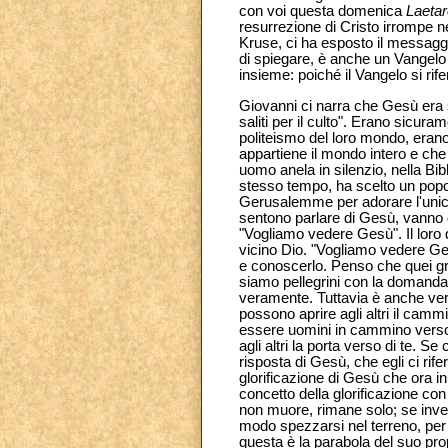
con voi questa domenica
Laetar
resurrezione di Cristo irrompe nel
Kruse, ci ha esposto il messaggi
di spiegare, è anche un Vangelo
insieme: poiché il Vangelo si ri
Giovanni ci narra che Gesù era 
saliti per il culto". Erano sicur
politeismo del loro mondo, erano 
appartiene il mondo intero e che 
uomo anela in silenzio, nella Bibb
stesso tempo, ha scelto un popol
Gerusalemme per adorare l'unico
sentono parlare di Gesù, vanno d
"Vogliamo vedere Gesù". Il loro 
vicino Dio. "Vogliamo vedere G
e conoscerlo. Penso che quei gre
siamo pellegrini con la domanda
veramente. Tuttavia è anche ve
possono aprire agli altri il cam
essere uomini in cammino verso d
agli altri la porta verso di te. 
risposta di Gesù, che egli ci rife
glorificazione di Gesù che ora ini
concetto della glorificazione con 
non muore, rimane solo; se invece
modo spezzarsi nel terreno, per a
questa è la parabola del suo prop