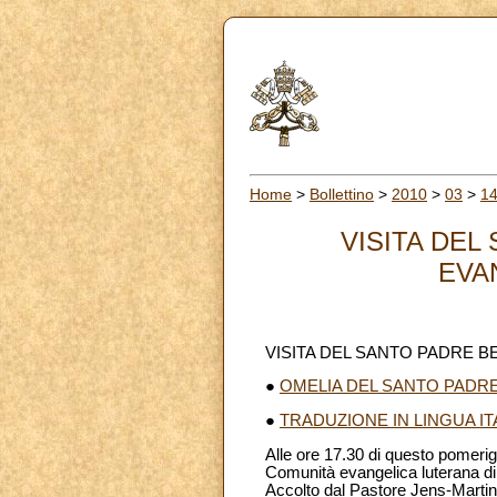
Home
>
Bollettino
>
2010
>
03
>
1
VISITA DEL
EVA
VISITA DEL SANTO PADRE 
●
OMELIA DEL SANTO PADR
●
TRADUZIONE IN LINGUA IT
Alle ore 17.30 di questo pomer
Comunità evangelica luterana d
Accolto dal Pastore Jens-Martin 