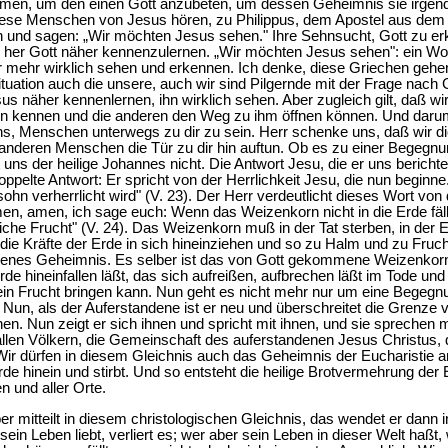
men, um den einen Gott anzubeten, um dessen Geheimnis sie irgend
diese Menschen von Jesus hören, zu Philippus, dem Apostel aus dem 
nd sagen: „Wir möchten Jesus sehen." Ihre Sehnsucht, Gott zu erk
 her Gott näher kennenzulernen. „Wir möchten Jesus sehen": ein Wor
r mehr wirklich sehen und erkennen. Ich denke, diese Griechen gehe
 Situation auch die unsere, auch wir sind Pilgernde mit der Frage nach
s näher kennenlernen, ihn wirklich sehen. Aber zugleich gilt, daß wi
ihn kennen und die anderen den Weg zu ihm öffnen können. Und darum,
 uns, Menschen unterwegs zu dir zu sein. Herr schenke uns, daß wir d
 anderen Menschen die Tür zu dir hin auftun. Ob es zu einer Begegn
ns der heilige Johannes nicht. Die Antwort Jesu, die er uns berichtet,
oppelte Antwort: Er spricht von der Herrlichkeit Jesu, die nun beginne.
verherrlicht wird" (V. 23). Der Herr verdeutlicht dieses Wort von d
 amen, ich sage euch: Wenn das Weizenkorn nicht in die Erde fällt un
eiche Frucht" (V. 24). Das Weizenkorn muß in der Tat sterben, in der
die Kräfte der Erde in sich hineinziehen und so zu Halm und zu Fru
 eigenes Geheimnis. Es selber ist das von Gott gekommene Weizenkorn
de hineinfallen läßt, das sich aufreißen, aufbrechen läßt im Tode un
nein Frucht bringen kann. Nun geht es nicht mehr nur um eine Begeg
Nun, als der Auferstandene ist er neu und überschreitet die Grenze 
en. Nun zeigt er sich ihnen und spricht mit ihnen, und sie sprechen 
llen Völkern, die Gemeinschaft des auferstandenen Jesus Christus, d
ir dürfen in diesem Gleichnis auch das Geheimnis der Eucharistie an
Erde hinein und stirbt. Und so entsteht die heilige Brotvermehrung der E
n und aller Orte.
er mitteilt in diesem christologischen Gleichnis, das wendet er dann
sein Leben liebt, verliert es; wer aber sein Leben in dieser Welt haßt,