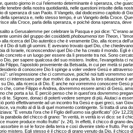
e
, questo giorno in cui l’elemento determinante è speranza, che guard
le tenebre della nostra quotidianità, nelle questioni irrisolte della nost
o di speranza di san Paolo. Il Vangelo, dal dodicesimo capitolo di Gio
 della speranza e, nello stesso tempo, è un Vangelo della Croce. Qu
ferisce alla Croce, parla della speranza, e poiché dona speranza, deve 
salito a Gerusalemme per celebrare la Pasqua e poi dice: "C'erano a
amente uomini del gruppo dei cosiddetti
phoboumenoi ton Theon
, i "timo
alla ricerca del Dio autentico che è veramente Dio, alla ricerca dell’u
è il Dio di tutti gli uomini. E avevano trovato quel Dio, che chiedevan
ia di Israele, riconoscendovi quel Dio che ha creato il mondo. Egli è il D
o concreto e un luogo per essere da lì presente tra noi. Sono cercator
 Dio, per sapere qualcosa del suo mistero. Inoltre, l'evangelista ci 
a Filippo, l'apostolo proveniente da Betsaida, in cui per metà si parla
desiderio di conoscere Dio li spinge a voler vedere Gesù e attraverso 
esù": un’espressione che ci commuove, poiché noi tutti vorremmo s
ci ci interessano per due motivi: da una parte, la loro situazione è a
 su Dio, alla ricerca di Dio. E anche noi vorremmo conoscere Gesù pi
ro che, come Filippo e Andrea, dovremmo essere amici di Gesù, ami
mino che porta a lui. E perciò penso che in quest’ora dovremmo pregare
i te. Signore, donaci di poterti vedere sempre di più. Aiutaci a esse
Se ciò portò effettivamente ad un incontro fra Gesù e quei greci, san Gio
risce, va molto al di là di quel momento contingente. Si tratta di una do
ziava: "È venuta l’ora che il Figlio dell'uomo sia glorificato" (
Gv
12,23)
la parabola del chicco di grano: "In verità, in verità io vi dico: se il ch
 muore produce molto frutto" (v. 24). In effetti, il chicco di grano dev
ssorbire in sé le forze della terra e così divenire stelo e frutto. Per q
rio mistero. Egli stesso è il chicco di grano venuto da Dio, il chicco d