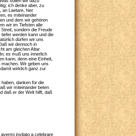
. Was sollen wir dazu
ig; ich denke aber, zu
, an Laetare, hier
ren, es miteinander
hen und dem wir gehören
m wir im Tiefsten alle
 Streit, sondern die Freude
r tiefer werden kann und die
türlich dürfen wir uns
 Daß wir dennoch in
cht am gleichen Altar
ln; es muß uns innerlich
n kann, denn eine Einheit,
n machen. Wir geben uns
damit wirklich ganz zur
 haben, danken für die
daß wir miteinander beten
 daß er der Welt hilft, daß
r avermi invitato a celebrare