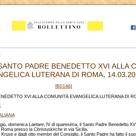
4
 SANTO PADRE BENEDETTO XVI ALLA 
NGELICA LUTERANA DI ROMA, 14.03.20
[B0146]
BENEDETTO XVI ALLA COMUNITÀ EVANGELICA LUTERANA DI 
E
ALIANA
iggio, domenica
Laetare
, IV di quaresima, il Santo Padre Benedetto XVI s
i Roma presso la
Christuskirche
in via Sicilia.
Kruse e dagli otto membri del Consiglio, il Santo Padre ha fatto il su