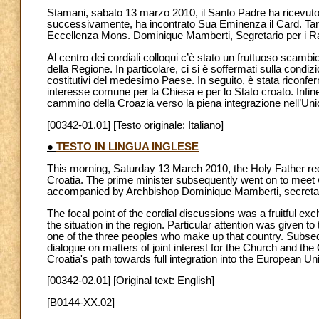
Stamani, sabato 13 marzo 2010, il Santo Padre ha ricevuto,
successivamente, ha incontrato Sua Eminenza il Card. Tarc
Eccellenza Mons. Dominique Mamberti, Segretario per i Rapp
Al centro dei cordiali colloqui c’è stato un fruttuoso scambio
della Regione. In particolare, ci si è soffermati sulla condi
costitutivi del medesimo Paese. In seguito, è stata riconfer
interesse comune per la Chiesa e per lo Stato croato. Infin
cammino della Croazia verso la piena integrazione nell’Un
[00342-01.01] [Testo originale: Italiano]
●
TESTO IN LINGUA INGLESE
This morning, Saturday 13 March 2010, the Holy Father rec
Croatia. The prime minister subsequently went on to meet 
accompanied by Archbishop Dominique Mamberti, secretary
The focal point of the cordial discussions was a fruitful ex
the situation in the region. Particular attention was given 
one of the three peoples who make up that country. Subsequ
dialogue on matters of joint interest for the Church and the
Croatia's path towards full integration into the European Un
[00342-02.01] [Original text: English]
[B0144-XX.02]