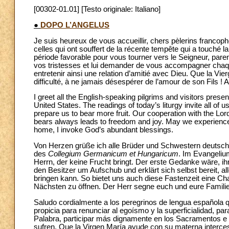
[00302-01.01] [Testo originale: Italiano]
●
DOPO L’ANGELUS
Je suis heureux de vous accueillir, chers pèlerins francoph
celles qui ont souffert de la récente tempête qui a touch
période favorable pour vous tourner vers le Seigneur, parent
vos tristesses et lui demander de vous accompagner chaque j
entretenir ainsi une relation d’amitié avec Dieu. Que la Vier
difficulté, à ne jamais désespérer de l’amour de son Fils 
I greet all the English-speaking pilgrims and visitors presen
United States. The readings of today’s liturgy invite all of
prepare us to bear more fruit. Our cooperation with the Lord
bears always leads to freedom and joy. May we experience 
home, I invoke God’s abundant blessings.
Von Herzen grüße ich alle Brüder und Schwestern deutsch
des
Collegium Germanicum et Hungaricum
. Im Evangeli
Herrn, der keine Frucht bringt. Der erste Gedanke wäre, i
den Besitzer um Aufschub und erklärt sich selbst bereit, a
bringen kann. So bietet uns auch diese Fastenzeit eine 
Nächsten zu öffnen. Der Herr segne euch und eure Famili
Saludo cordialmente a los peregrinos de lengua española 
propicia para renunciar al egoísmo y la superficialidad, par
Palabra, participar más dignamente en los Sacramentos e i
sufren. Que la Virgen María ayude con su materna interces