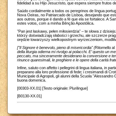
fidelidad a su Hijo Jesucristo, que espera siempre frutos 
Saúdo cordialmente a todos os peregrinos de língua portug
Nova Oeiras, no Patriarcado de Lisboa, desejando que est
aos outros, porque é dando a fé que ela se fortalece. A
estes votos, com a minha Bênção Apostólica.
"Pan jest łaskawy, pełen miłosierdzia" – te słowa z dzisiejsz
którzy doświadczają słabości i grzechu, ale szczerze pra
orędzie towarzyszy wielkopostnym wyrzeczeniom, modlitwo
["Il Signore è benevolo, pieno di misericordia" (
Ritornello a
della liturgia odierna mi rivolgo ai polacchi. E’ questo un 
peccato, ma sinceramente desiderano la conversione e ten
rinunce quaresimali, le preghiere e le opere della carità frat
Infine, saluto con affetto i pellegrini di lingua italiana, in pa
preparano alla loro professione di fede; i cresimandi di Crot
Municipale di Agropoli, gli alunni della Scuola "Alessandro Ca
buona domenica.
[00303-XX.01] [Testo originale: Plurilingue]
[B0130-XX.01]