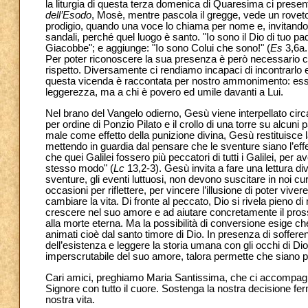
la liturgia di questa terza domenica di Quaresima ci present
dell’Esodo
, Mosè, mentre pascola il gregge, vede un rovet
prodigio, quando una voce lo chiama per nome e, invitandolo
sandali, perché quel luogo è santo. "Io sono il Dio di tuo padr
Giacobbe"; e aggiunge: "Io sono Colui che sono!" (
Es
3,6a.
Per poter riconoscere la sua presenza è però necessario c
rispetto. Diversamente ci rendiamo incapaci di incontrarlo
questa vicenda è raccontata per nostro ammonimento: essa c
leggerezza, ma a chi è povero ed umile davanti a Lui.
Nel brano del Vangelo odierno, Gesù viene interpellato circa al
per ordine di Ponzio Pilato e il crollo di una torre su alcuni 
male come effetto della punizione divina, Gesù restituisce 
mettendo in guardia dal pensare che le sventure siano l’effe
che quei Galilei fossero più peccatori di tutti i Galilei, per a
stesso modo" (
Lc
13,2-3). Gesù invita a fare una lettura div
sventure, gli eventi luttuosi, non devono suscitare in noi c
occasioni per riflettere, per vincere l’illusione di poter vive
cambiare la vita. Di fronte al peccato, Dio si rivela pieno d
crescere nel suo amore e ad aiutare concretamente il prossi
alla morte eterna. Ma la possibilità di conversione esige che 
animati cioè dal santo timore di Dio. In presenza di sofferen
dell’esistenza e leggere la storia umana con gli occhi di Dio
imperscrutabile del suo amore, talora permette che siano pr
Cari amici, preghiamo Maria Santissima, che ci accompagna ne
Signore con tutto il cuore. Sostenga la nostra decisione ferm
nostra vita.