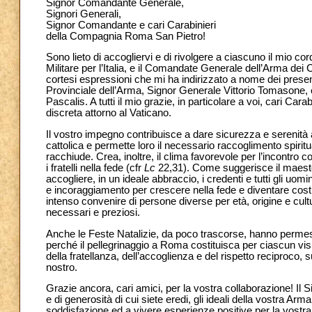
Signor Comandante Generale,
Signori Generali,
Signor Comandante e cari Carabinieri
della Compagnia Roma San Pietro!
Sono lieto di accogliervi e di rivolgere a ciascuno il mio 
Militare per l’Italia, e il Comandate Generale dell’Arma dei 
cortesi espressioni che mi ha indirizzato a nome dei presenti
Provinciale dell’Arma, Signor Generale Vittorio Tomasone
Pascalis. A tutti il mio grazie, in particolare a voi, cari Car
discreta attorno al Vaticano.
Il vostro impegno contribuisce a dare sicurezza e serenità ai
cattolica e permette loro il necessario raccoglimento spiritua
racchiude. Crea, inoltre, il clima favorevole per l’incontro c
i fratelli nella fede (cfr
Lc
22,31). Come suggerisce il maestos
accogliere, in un ideale abbraccio, i credenti e tutti gli uo
e incoraggiamento per crescere nella fede e diventare costr
intenso convenire di persone diverse per età, origine e cultura
necessari e preziosi.
Anche le Feste Natalizie, da poco trascorse, hanno permess
perché il pellegrinaggio a Roma costituisca per ciascun visi
della fratellanza, dell’accoglienza e del rispetto reciproc
nostro.
Grazie ancora, cari amici, per la vostra collaborazione! Il S
e di generosità di cui siete eredi, gli ideali della vostra Ar
soddisfazione ed a vivere esperienze positive per la vostra