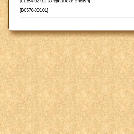
[01354-02.01] [Original text: English]
[B0578-XX.01]