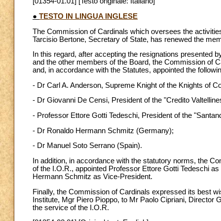
[01354-01.01] [Testo originale: Italiano]
●
TESTO IN LINGUA INGLESE
The Commission of Cardinals which oversees the activities o
Tarcisio Bertone, Secretary of State, has renewed the memb
In this regard, after accepting the resignations presented 
and the other members of the Board, the Commission of Car
and, in accordance with the Statutes, appointed the follow
- Dr Carl A. Anderson, Supreme Knight of the Knights of C
- Dr Giovanni De Censi, President of the "Credito Valtellines
- Professor Ettore Gotti Tedeschi, President of the "Santa
- Dr Ronaldo Hermann Schmitz (Germany);
- Dr Manuel Soto Serrano (Spain).
In addition, in accordance with the statutory norms, the C
of the I.O.R., appointed Professor Ettore Gotti Tedeschi 
Hermann Schmitz as Vice-President.
Finally, the Commission of Cardinals expressed its best wi
Institute, Mgr Piero Pioppo, to Mr Paolo Cipriani, Director 
the service of the I.O.R.