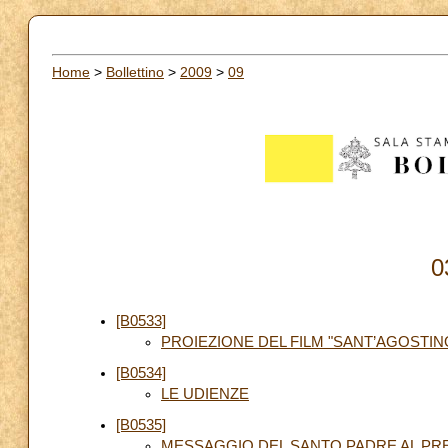
Home
>
Bollettino
>
2009
>
09
0
[B0533]
PROIEZIONE DEL FILM "SANT’AGOSTIN
[B0534]
LE UDIENZE
[B0535]
MESSAGGIO DEL SANTO PADRE AL PRE