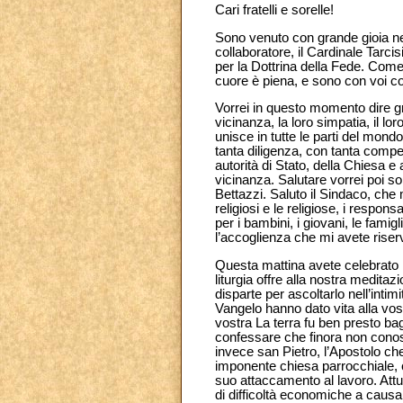
Cari fratelli e sorelle!
Sono venuto con grande gioia nell
collaboratore, il Cardinale Tarci
per la Dottrina della Fede. Come 
cuore è piena, e sono con voi co
Vorrei in questo momento dire gra
vicinanza, la loro simpatia, il lo
unisce in tutte le parti del mond
tanta diligenza, con tanta compe
autorità di Stato, della Chiesa e 
vicinanza. Salutare vorrei poi s
Bettazzi. Saluto il Sindaco, che mi
religiosi e le religiose, i respon
per i bambini, i giovani, le famig
l’accoglienza che mi avete riser
Questa mattina avete celebrato l’
liturgia offre alla nostra medita
disparte per ascoltarlo nell’intim
Vangelo hanno dato vita alla vos
vostra La terra fu ben presto bag
confessare che finora non cono
invece san Pietro, l’Apostolo che
imponente chiesa parrocchiale, c
suo attaccamento al lavoro. Attu
di difficoltà economiche a causa