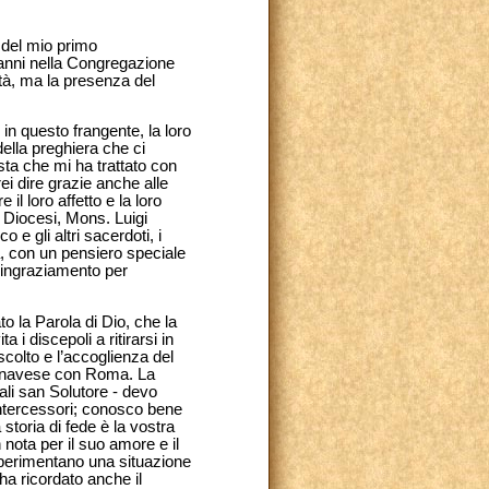
a del mio primo
r anni nella Congregazione
ità, ma la presenza del
 in questo frangente, la loro
della preghiera che ci
osta che mi ha trattato con
ei dire grazie anche alle
il loro affetto e la loro
 Diocesi, Mons. Luigi
o e gli altri sacerdoti, i
za, con un pensiero speciale
o ringraziamento per
to la Parola di Dio, che la
i discepoli a ritirarsi in
ascolto e l’accoglienza del
 Canavese con Roma. La
ali san Solutore - devo
ntercessori; conosco bene
storia di fede è la vostra
nota per il suo amore e il
sperimentano una situazione
a ricordato anche il