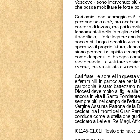
Vescovo - sono intervenuto più v
che possa mobilitare le forze po
Cari amici, non scoraggiatevi! L
pensano solo a sé, ma anche a ch
carenza di lavoro, ma poi lo svil
fondamentali della famiglia e del r
il sacrificio, il forte legame co
sono stati lungo i secoli la vost
speranza il proprio futuro, dando 
siano permeati di spirito evangel
come dappertutto, bisogna domand
raccomandati, e valutare se siano
risorse, ma va aiutata a vincere la
Cari fratelli e sorelle! In questa
e femminili, in particolare per 
parrocchia, è stato battezzato i
Diocesi deve molto ai figli e alle
ancora in vita il Santo Fondator
sempre più nel campo dell’educ
Vergine Assunta Patrona della Di
dedicati tra i monti del Gran Par
conduca come la stella che guidò 
dedicato a Lei e ai Re Magi. Affi
[01145-01.01] [Testo originale: It