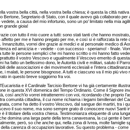
a vostra bella città, nella vostra bella chiesa; è questa la città nativ
sio Bertone, Segretario di Stato, con il quale avevo già collaborato pe
vedete, a causa del mio infortunio, sono un po’ limitato nella mia agil
n grande gioia!
zie con tutto il mio cuore a tutti: sono stati tanti che hanno mostrato,
ro affetto per me e hanno pregato per me, e così si è rafforzata la rete 
o. Innanzitutto, vorrei dire grazie ai medici e al personale medico di A
tenza ed amicizia e - vedete - con successo - speriamo! - finale. Vorr
a tutte le persone semplici che mi hanno scritto o mi hanno fatto vedere 
oprattutto il vostro Vescovo e ugualmente il Vescovo emerito di questa
 ha fatto un bellissimo dono, le Autorità civili e militari, saluto il Parroc
sabili delle associazioni e dei movimenti ecclesiali e l’intera cittadinan
lie, i malati, le persone bisognose. A tutti e ciascuno va il mio più viv
vato in questo breve soggiorno fra voi.
Eucaristia e il Cardinale Tarcisio Bertone vi ha già certamente illustra
zione in questa XVI domenica del Tempo Ordinario. Come il Signore invita 
ità, così anch’io vorrei intrattenermi con voi, ricordando che proprio l’
tra comunità cittadina, il cui nome richiama i legami bimillenari del
nata, come ha detto il vostro Vescovo, dal sangue dei martiri, tra i qu
scevo il suo nome, ma sono sempre grato di conoscere nuovi Santi i
 è il titolare della vostra chiesa. Testimonianza eloquente di una lunga 
he domina una larga parte della terra canavesana, la cui gente è ben 
almente, però, so che anche qui, nella zona di Ivrea, molte famiglie 
 della carenza di occupazioni lavorative. Su questo problema - come h