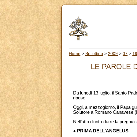
Home
>
Bollettino
>
2009
>
07
>
1
LE PAROLE D
Da lunedì 13 luglio, il Santo Pa
riposo.
Oggi, a mezzogiorno, il Papa gui
Solutore a Romano Canavese (
Nell’atto di introdurre la preghi
● PRIMA DELL’ANGELUS