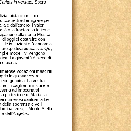
Caritas in veritate.
Spero
izia; aiuta quanti non
o costretti ad emigrare per
a e dall’estero. I valori
ità di affrontare la fatica e
tecipazione alla santa Messa,
 di oggi di costruire con
i, le istituzioni e l’economia
n prospettiva educativa. Qui,
mpi e modelli vi vengono
ntica. La gioventù è piena di
a e piena.
te numerose vocazioni maschili
oprio in questa vostra
 fede genuina. La vostra
na fin dagli anni in cui era
ocesana ad impegnarsi
 protezione di Maria, la
ei numerosi santuari a Lei
a della speranza e ve li
domina Ivrea, il Monte Stella
a dell’
Angelus
.