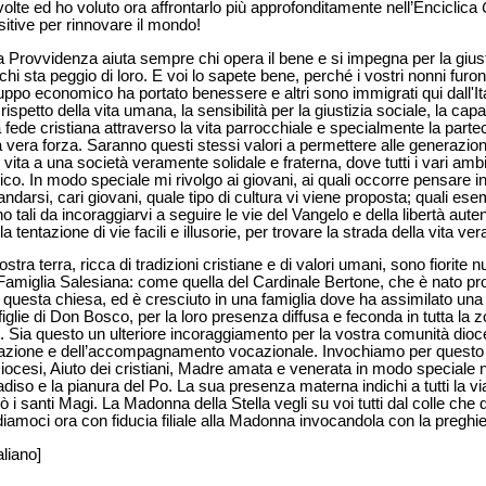
olte ed ho voluto ora affrontarlo più approfonditamente nell’Enciclica
sitive per rinnovare il mondo!
a Provvidenza aiuta sempre chi opera il bene e si impegna per la giust
i sta peggio di loro. E voi lo sapete bene, perché i vostri nonni furon
uppo economico ha portato benessere e altri sono immigrati qui dall'Itali
ispetto della vita umana, la sensibilità per la giustizia sociale, la capac
n la fede cristiana attraverso la vita parrocchiale e specialmente la par
ra vera forza. Saranno questi stessi valori a permettere alle generazioni
vita a una società veramente solidale e fraterna, dove tutti i vari ambit
ico. In modo speciale mi rivolgo ai giovani, ai quali occorre pensare i
arsi, cari giovani, quale tipo di cultura vi viene proposta; quali ese
 tali da incoraggiarvi a seguire le vie del Vangelo e della libertà aute
 tentazione di vie facili e illusorie, per trovare la strada della vita ver
 vostra terra, ricca di tradizioni cristiane e di valori umani, sono fiori
la Famiglia Salesiana: come quella del Cardinale Bertone, che è nato pr
n questa chiesa, ed è cresciuto in una famiglia dove ha assimilato una
 figlie di Don Bosco, per la loro presenza diffusa e feconda in tutta la zo
e. Sia questo un ulteriore incoraggiamento per la vostra comunità di
azione e dell’accompagnamento vocazionale. Invochiamo per questo la
ocesi, Aiuto dei cristiani, Madre amata e venerata in modo speciale n
adiso e la pianura del Po. La sua presenza materna indichi a tutti la vi
i santi Magi. La Madonna della Stella vegli su voi tutti dal colle che 
diamoci ora con fiducia filiale alla Madonna invocandola con la preghier
aliano]