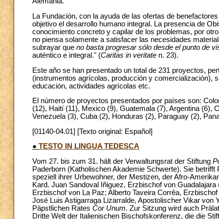
Alemania.
La Fundación, con la ayuda de las ofertas de benefactores
objetivo el desarrollo humano integral. La presencia de Ob
conocimiento concreto y capilar de los problemas, por otro l
no piensa solamente a satisfacer las necesidades material
subrayar que
no basta progresar sólo desde el punto de v
auténtico e integral." (
Caritas in veritate
n. 23).
Este año se han presentado un total de 231 proyectos, pe
(instrumentos agrícolas, producción y comercialización), sa
educación, actividades agrícolas etc.
El número de proyectos presentados por países son: Colombi
(12), Haití (11), Mexico (9), Guatemala (7), Argentina (6), 
Venezuela (3), Cuba (2), Honduras (2), Paraguay (2), Pan
[01140-04.01] [Texto original: Español]
●
TESTO IN LINGUA TEDESCA
Vom 27. bis zum 31. hält der Verwaltungsrat der Stiftung
P
Paderborn (Katholischen Akademie Schwerte). Sie betrifft
speziell ihrer Urbewohner, der Mestizen, der Afro-Amerikan
Kard. Juan Sandoval Iñiguez, Erzbischof von Guadalajara 
Erzbischof von La Paz; Alberto Taveira Corrêa, Erzbischof
José Luis Astigarraga Lizarralde, Apostolischer Vikar vo
Päpstlichen Rates
Cor Unum
. Zur Sitzung wird auch Präla
Dritte Welt der Italienischen Bischofskonferenz, die die Stift