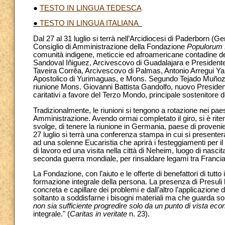
●
TESTO IN LINGUA TEDESCA
●
TESTO IN LINGUA ITALIANA
Dal 27 al 31 luglio si terrà nell’Arcidiocesi di Paderborn (
Consiglio di Amministrazione della Fondazione
Populorum 
comunità indigene, meticcie ed afroamericane contadine del
Sandoval Iñiguez, Arcivescovo di Guadalajara e President
Taveira Corrêa, Arcivescovo di Palmas, Antonio Arregui Yar
Apostolico di Yurimaguas, e Mons. Segundo Tejado Muñoz,
riunione Mons. Giovanni Battista Gandolfo, nuovo Presidente
caritativi a favore del Terzo Mondo, principale sostenitore 
Tradizionalmente, le riunioni si tengono a rotazione nei pae
Amministrazione. Avendo ormai completato il giro, si è ritenu
svolge, di tenere la riunione in Germania, paese di proveni
27 luglio si terrà una conferenza stampa in cui si presenter
ad una solenne Eucaristia che aprirà i festeggiamenti per il
di lavoro ed una visita nella città di Neheim, luogo di nasci
seconda guerra mondiale, per rinsaldare legami tra Franci
La Fondazione, con l’aiuto e le offerte di benefattori di tutt
formazione integrale della persona. La presenza di Presuli
concreta e capillare dei problemi e dall’altro l’applicazione 
soltanto a soddisfarne i bisogni materiali ma che guarda sop
non sia sufficiente progredire solo da un punto di vista ec
integrale." (
Caritas in veritate
n. 23).