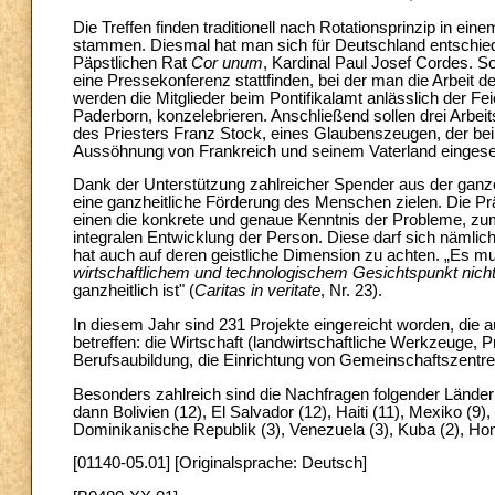
Die Treffen finden traditionell nach Rotationsprinzip in ei
stammen. Diesmal hat man sich für Deutschland entschied
Päpstlichen Rat
Cor unum
, Kardinal Paul Josef Cordes. S
eine Pressekonferenz stattfinden, bei der man die Arbeit de
werden die Mitglieder beim Pontifikalamt anlässlich der Fe
Paderborn, konzelebrieren. Anschließend sollen drei Arbei
des Priesters Franz Stock, eines Glaubenszeugen, der be
Aussöhnung von Frankreich und seinem Vaterland eingeset
Dank der Unterstützung zahlreicher Spender aus der ganzen
eine ganzheitliche Förderung des Menschen zielen. Die P
einen die konkrete und genaue Kenntnis der Probleme, zum
integralen Entwicklung der Person. Diese darf sich nämlic
hat auch auf deren geistliche Dimension zu achten. „Es m
wirtschaftlichem und technologischem Gesichtspunkt nich
ganzheitlich ist" (
Caritas in veritate
, Nr. 23).
In diesem Jahr sind 231 Projekte eingereicht worden, die a
betreffen: die Wirtschaft (landwirtschaftliche Werkzeuge,
Berufsaubildung, die Einrichtung von Gemeinschaftszentre
Besonders zahlreich sind die Nachfragen folgender Länder:
dann Bolivien (12), El Salvador (12), Haiti (11), Mexiko (9),
Dominikanische Republik (3), Venezuela (3), Kuba (2), Ho
[01140-05.01] [Originalsprache: Deutsch]