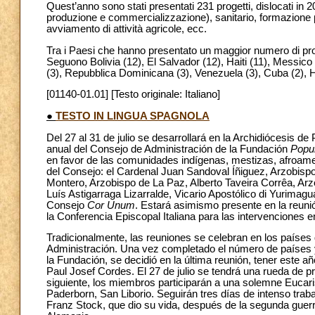
Quest’anno sono stati presentati 231 progetti, dislocati in 20
produzione e commercializzazione), sanitario, formazione p
avviamento di attività agricole, ecc.
Tra i Paesi che hanno presentato un maggior numero di prog
Seguono Bolivia (12), El Salvador (12), Haiti (11), Messico 
(3), Repubblica Dominicana (3), Venezuela (3), Cuba (2), 
[01140-01.01] [Testo originale: Italiano]
●
TESTO IN LINGUA SPAGNOLA
Del 27 al 31 de julio se desarrollará en la Archidiócesis d
anual del Consejo de Administración de la Fundación
Popu
en favor de las comunidades indígenas, mestizas, afroam
del Consejo: el Cardenal Juan Sandoval Íñiguez, Arzobisp
Montero, Arzobispo de La Paz, Alberto Taveira Corrêa, Ar
Luís Astigarraga Lizarralde, Vicario Apostólico di Yurima
Consejo
Cor Unum
. Estará asimismo presente en la reuni
la Conferencia Episcopal Italiana para las intervenciones 
Tradicionalmente, las reuniones se celebran en los paíse
Administración. Una vez completado el número de países y c
la Fundación, se decidió en la última reunión, tener este añ
Paul Josef Cordes. El 27 de julio se tendrá una rueda de p
siguiente, los miembros participarán a una solemne Eucarist
Paderborn, San Liborio. Seguirán tres días de intenso traba
Franz Stock, que dio su vida, después de la segunda guerra