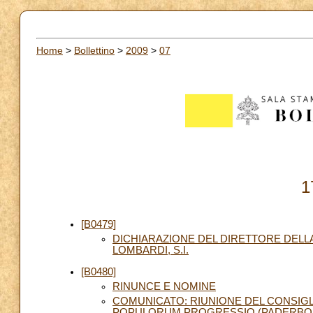
Home
>
Bollettino
>
2009
>
07
1
[B0479]
DICHIARAZIONE DEL DIRETTORE DELLA
LOMBARDI, S.I.
[B0480]
RINUNCE E NOMINE
COMUNICATO: RIUNIONE DEL CONSIG
POPULORUM PROGRESSIO (PADERBORN,