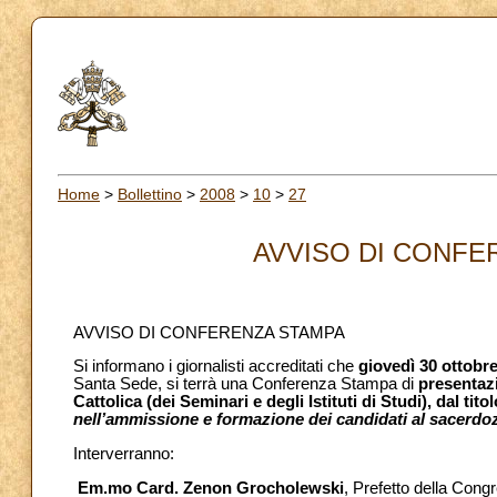
Home
>
Bollettino
>
2008
>
10
>
27
AVVISO DI CONFER
AVVISO DI CONFERENZA STAMPA
Si informano i giornalisti accreditati che
giovedì 30 ottobr
Santa Sede, si terrà una Conferenza Stampa di
presentaz
Cattolica (dei Seminari e degli Istituti di Studi), dal titol
nell’ammissione e formazione dei candidati al sacerdo
Interverranno:
Em.mo Card. Zenon Grocholewski
, Prefetto della Cong