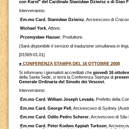
con Karol" del Cardinale Stanisław Dziwisz e di Gian
Interverranno:
Em.mo Card. Stanisław Dziwisz
, Arcivescovo di Cracov
Michael York
, Attore;
Przemysław Hauser
, Produttore.
(
Sarà disponibile il servizio di traduzione simultanea in ling
[01569-01.01]
●
CONFERENZA STAMPA DEL 16 OTTOBRE 2008
Si informano i giornalisti accreditati che
giovedì 16 ottobr
della Santa Sede, si terrà la Conferenza Stampa di
presen
Generale Ordinaria del Sinodo dei Vescovi.
Interverranno:
Em.mo Card. William Joseph Levada
, Prefetto della Co
Em.mo Card. George Pell
, Arcivescovo di Sydney (Austr
Em.mo Card. Odilo Pedro Scherer
, Arcivescovo di São 
Em.mo Card. Peter Kodwo Appiah Turkson
, Arcivesco