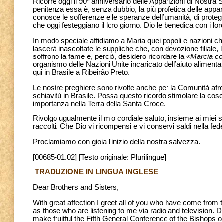
Ricorre oggi il 90º anniversario delle Apparizioni di Nostra 
penitenza essa è, senza dubbio, la più profetica delle app
conosce le sofferenze e le speranze dell’umanità, di protegg
che oggi festeggiano il loro giorno. Dio le benedica con i lor
In modo speciale affidiamo a Maria quei popoli e nazioni ch
lascerà inascoltate le suppliche che, con devozione filiale, 
soffrono la fame e, perciò, desidero ricordare la
«Marcia co
organismo delle Nazioni Unite incaricato dell’aiuto alimentar
qui in Brasile a Ribeirão Preto.
Le nostre preghiere sono rivolte anche per la Comunità af
schiavitù in Brasile. Possa questo ricordo stimolare la cos
importanza nella Terra della Santa Croce.
Rivolgo ugualmente il mio cordiale saluto, insieme ai miei si
raccolti. Che Dio vi ricompensi e vi conservi saldi nella fed
Proclamiamo con gioia l’inizio della nostra salvezza.
[00685-01.02] [Testo originale: Plurilingue]
TRADUZIONE IN LINGUA INGLESE
Dear Brothers and Sisters,
With great affection I greet all of you who have come from 
as those who are listening to me via radio and television. D
make fruitful the Fifth General Conference of the Bishops o