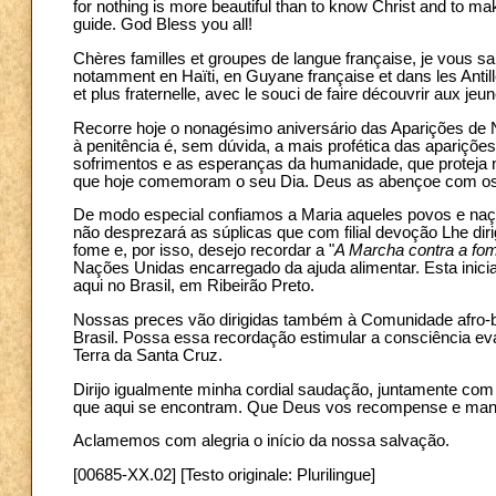
for nothing is more beautiful than to know Christ and to
guide. God Bless you all!
Chères familles et groupes de langue française, je vous sa
notamment en Haïti, en Guyane française et dans les Antille
et plus fraternelle, avec le souci de faire découvrir aux jeu
Recorre hoje o nonagésimo aniversário das Aparições d
à penitência é, sem dúvida, a mais profética das apariçõ
sofrimentos e as esperanças da humanidade, que protej
que hoje comemoram o seu Dia. Deus as abençoe com os
De modo especial confiamos a Maria aqueles povos e naçõ
não desprezará as súplicas que com filial devoção Lhe d
fome e, por isso, desejo recordar a "
A Marcha contra a fo
Nações Unidas encarregado da ajuda alimentar. Esta inic
aqui no Brasil, em Ribeirão Preto.
Nossas preces vão dirigidas também à Comunidade afro-b
Brasil. Possa essa recordação estimular a consciência eva
Terra da Santa Cruz.
Dirijo igualmente minha cordial saudação, juntamente co
que aqui se encontram. Que Deus vos recompense e mant
Aclamemos com alegria o início da nossa salvação.
[00685-XX.02] [Testo originale: Plurilingue]