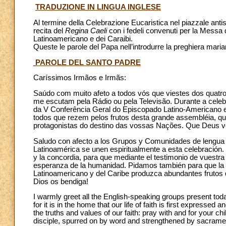
TRADUZIONE IN LINGUA INGLESE
Al termine della Celebrazione Eucaristica nel piazzale antis
recita del
Regina Caeli
con i fedeli convenuti per la Messa
Latinoamericano e dei Caraibi.
Queste le parole del Papa nell’introdurre la preghiera mar
PAROLE DEL SANTO PADRE
Caríssimos Irmãos e Irmãs:
Saúdo com muito afeto a todos vós que viestes dos quatro
me escutam pela Rádio ou pela Televisão. Durante a celebr
da V Conferência Geral do Episcopado Latino-Americano e 
todos que rezem pelos frutos desta grande assembléia, que
protagonistas do destino das vossas Nações. Que Deus 
Saludo con afecto a los Grupos y Comunidades de lengua 
Latinoamérica se unen espiritualmente a esta celebración. 
y la concordia, para que mediante el testimonio de vuestra 
esperanza de la humanidad. Pidamos también para que la 
Latinoamericano y del Caribe produzca abundantes frutos d
Dios os bendiga!
I warmly greet all the English-speaking groups present toda
for it is in the home that our life of faith is first expresse
the truths and values of our faith: pray with and for your c
disciple, spurred on by word and strengthened by sacrament