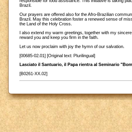
responsible for food assistance. This initiative is taking pl
Brazil.
Our prayers are offered also for the Afro-Brazilian commun
Brazil. May this celebration foster a renewed sense of missi
the Land of the Holy Cross.
I also extend my warm greetings, together with my sincere 
reward you and keep you firm in the faith.
Let us now proclaim with joy the hymn of our salvation.
[00685-02.01] [Original text: Plurilingual]
Lasciato il Santuario, il Papa rientra al Seminario "Bo
[B0261-XX.02]