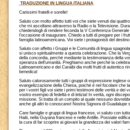
TRADUZIONE IN LINGUA ITALIANA
Carissimi fratelli e sorelle!
Saluto con molto affetto tutti voi che siete venuti dai quatt
che mi ascoltano attraverso la Radio o la Televisione. Dura
chiedendogli di rendere feconda la V Conferenza Generale 
l’occasione di inaugurare. Chiedo a tutti di pregare per i fr
famiglia latinoamericana. Voi siete i protagonisti del desti
Saluto con affetto i Gruppi e le Comunità di lingua spagnola
si unisco spiritualmente a questa celebrazione. Che la Verg
della concordia, perché mediante la testimonianza della vostr
speranza dell’umanità. Preghiamo anche perché la celebra
Latinoamericano e dei Caraibi dia molti frutti di autentico r
benedica!
Saluto calorosamente tutti i gruppi di espressione inglese o
evangelizzazione della Chiesa, poiché è nel focolare che la n
per i vostri figli voi siete i primi testimoni delle verità e dei 
vostro esempio di fedeltà e di letizia! In verità, ogni discep
missione. Si tratta di un compito al quale nessuno dovrebbe 
anche gli altri lo conoscano! Nostra Signora di Guadalupe sia
Care famiglie e gruppi di lingua francese, vi saluto con tut
Haiti, nella Guyana francese e nelle Antille. Possiate edificar
la cura di far scoprire ai giovani la grandezza dei valori famil