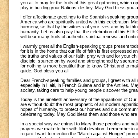
you all to pray for the fruits of this great gathering, which
play in building your Nations’ destiny. May God bless you 
I offer affectionate greetings to the Spanish-speaking grou
America who are spiritually united with this celebration. Ma
harmony, so that by the witness of your lives and by faithf
humanity. Let us also pray that the celebration of this Fif
will bear many fruits of authentic spiritual renewal and unti
I warmly greet all the English-speaking groups present toda
for it is in the home that our life of faith is first expresse
the truths and values of our faith: pray with and for your c
disciple, spurred on by word and strengthened by sacrament
for nothing is more beautiful than to know Christ and to
guide. God bless you all!
Dear French-speaking families and groups, I greet with all
especially in Haiti, in French Guiana and in the Antilles. M
society, taking care to help young people discover the grea
Today is the ninetieth anniversary of the apparitions of Ou
are without doubt the most prophetic of all modern apparit
hopes of humanity, to protect our homes and our communiti
celebrating today. May God bless them and those who are 
In a special way we entrust to Mary those peoples and nations
prayers we make to her with filial devotion. I remember in 
regard I want to mention the "March against Hunger" pro