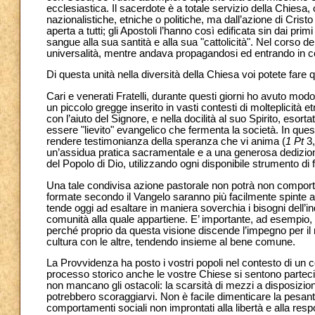
ecclesiastica. Il sacerdote è a totale servizio della Chiesa
nazionalistiche, etniche o politiche, ma dall’azione di Cristo 
aperta a tutti; gli Apostoli l’hanno così edificata sin dai pr
sangue alla sua santità e alla sua "cattolicità". Nel corso de
universalità, mentre andava propagandosi ed entrando in cont
Di questa unità nella diversità della Chiesa voi potete fare
Cari e venerati Fratelli, durante questi giorni ho avuto mod
un piccolo gregge inserito in vasti contesti di molteplicità e
con l’aiuto del Signore, e nella docilità al suo Spirito, esor
essere "lievito" evangelico che fermenta la società. In que
rendere testimonianza della speranza che vi anima (
1 Pt
3,
un’assidua pratica sacramentale e a una generosa dedizio
del Popolo di Dio, utilizzando ogni disponibile strumento di 
Una tale condivisa azione pastorale non potrà non comportar
formate secondo il Vangelo saranno più facilmente spinte
tende oggi ad esaltare in maniera soverchia i bisogni dell’i
comunità alla quale appartiene. E’ importante, ad esempio, p
perché proprio da questa visione discende l’impegno per il ri
cultura con le altre, tendendo insieme al bene comune.
La Provvidenza ha posto i vostri popoli nel contesto di un co
processo storico anche le vostre Chiese si sentono partecip
non mancano gli ostacoli: la scarsità di mezzi a disposizion
potrebbero scoraggiarvi. Non è facile dimenticare la pesant
comportamenti sociali non improntati alla libertà e alla respo