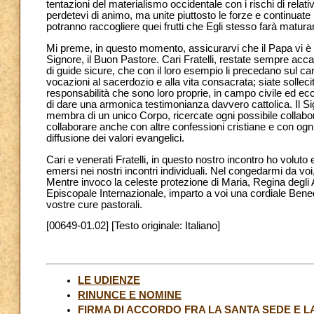
tentazioni del materialismo occidentale con i rischi di rela
perdetevi di animo, ma unite piuttosto le forze e continuate 
potranno raccogliere quei frutti che Egli stesso farà matura
Mi preme, in questo momento, assicurarvi che il Papa vi è v
Signore, il Buon Pastore. Cari Fratelli, restate sempre accan
di guide sicure, che con il loro esempio li precedano sul cam
vocazioni al sacerdozio e alla vita consacrata; siate sollecit
responsabilità che sono loro proprie, in campo civile ed ecc
di dare una armonica testimonianza davvero cattolica. Il Sig
membra di un unico Corpo, ricercate ogni possibile collabor
collaborare anche con altre confessioni cristiane e con ogn
diffusione dei valori evangelici.
Cari e venerati Fratelli, in questo nostro incontro ho voluto
emersi nei nostri incontri individuali. Nel congedarmi da voi,
Mentre invoco la celeste protezione di Maria, Regina degli A
Episcopale Internazionale, imparto a voi una cordiale Benedizi
vostre cure pastorali.
[00649-01.02] [Testo originale: Italiano]
LE UDIENZE
RINUNCE E NOMINE
FIRMA DI ACCORDO FRA LA SANTA SEDE E L