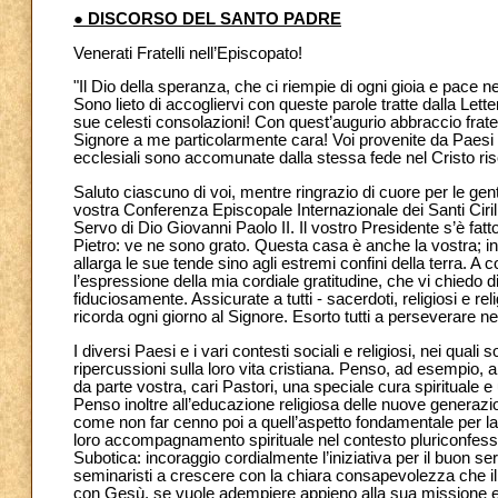
● DISCORSO DEL SANTO PADRE
Venerati Fratelli nell’Episcopato!
"Il Dio della speranza, che ci riempie di ogni gioia e pace nel
Sono lieto di accogliervi con queste parole tratte dalla Lette
sue celesti consolazioni! Con quest’augurio abbraccio frate
Signore a me particolarmente cara! Voi provenite da Paesi di
ecclesiali sono accomunate dalla stessa fede nel Cristo riso
Saluto ciascuno di voi, mentre ringrazio di cuore per le gen
vostra Conferenza Episcopale Internazionale dei Santi Ciril
Servo di Dio Giovanni Paolo II. Il vostro Presidente s’è fat
Pietro: ve ne sono grato. Questa casa è anche la vostra; in 
allarga le sue tende sino agli estremi confini della terra. A 
l’espressione della mia cordiale gratitudine, che vi chiedo 
fiduciosamente. Assicurate a tutti - sacerdoti, religiosi e rel
ricorda ogni giorno al Signore. Esorto tutti a perseverare nell’
I diversi Paesi e i vari contesti sociali e religiosi, nei quali
ripercussioni sulla loro vita cristiana. Penso, ad esempio, 
da parte vostra, cari Pastori, una speciale cura spirituale
Penso inoltre all’educazione religiosa delle nuove generaz
come non far cenno poi a quell’aspetto fondamentale per la v
loro accompagnamento spirituale nel contesto pluriconfes
Subotica: incoraggio cordialmente l’iniziativa per il buon se
seminaristi a crescere con la chiara consapevolezza che il 
con Gesù, se vuole adempiere appieno alla sua missione e 