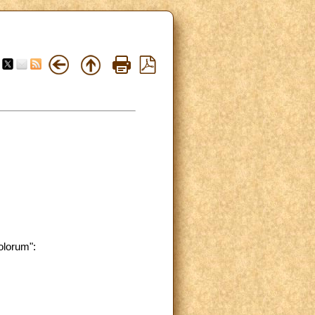
olorum":