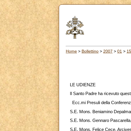
Home
>
Bollettino
>
2007
>
01
>
1
LE UDIENZE
Il Santo Padre ha ricevuto quest
Ecc.mi Presuli della Conferenza
S.E. Mons. Beniamino Depalma,
S.E. Mons. Gennaro Pascarella,
S.E. Mons. Felice Cece, Arcive