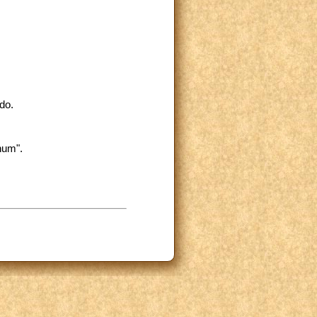
do.
num".