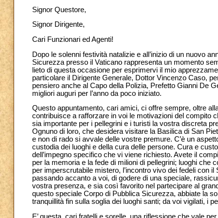
Signor Questore,
Signor Dirigente,
Cari Funzionari ed Agenti!
Dopo le solenni festività natalizie e all’inizio di un nuovo a
Sicurezza presso il Vaticano rappresenta un momento sempre
lieto di questa occasione per esprimervi il mio apprezzamen
particolare il Dirigente Generale, Dottor Vincenzo Caso, per
pensiero anche al Capo della Polizia, Prefetto Gianni De Genn
migliori auguri per l’anno da poco iniziato.
Questo appuntamento, cari amici, ci offre sempre, oltre alla 
contribuisce a rafforzare in voi le motivazioni del compito
sia importante per i pellegrini e i turisti la vostra discreta
Ognuno di loro, che desidera visitare la Basilica di San Piet
e non di rado si avvale delle vostre premure. C’è un aspetto 
custodia dei luoghi e della cura delle persone. Cura e cust
dell’impegno specifico che vi viene richiesto. Avete il comp
per la memoria e la fede di milioni di pellegrini; luoghi che
per imperscrutabile mistero, l’incontro vivo dei fedeli con i
passando accanto a voi, di godere di una speciale, rassicur
vostra presenza, e sia così favorito nel partecipare al gra
questo speciale Corpo di Pubblica Sicurezza, abbiate la so
tranquillità fin sulla soglia dei luoghi santi; da voi vigilati, i
E’ questa, cari fratelli e sorelle, una riflessione che vale p