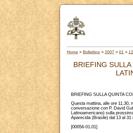
Home
>
Bollettino
>
2007
>
01
>
1
BRIEFING SULL
LATI
BRIEFING SULLA QUINTA C
Questa mattina, alle ore 11.30, ne
conversazione con P. David Guti
Latinoamericano) sulla prossima
Aparecida (Brasile) dal 13 al 3
[00056-01.01]