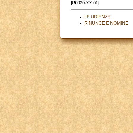
[B0020-XX.01]
LE UDIENZE
RINUNCE E NOMINE