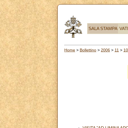
SALA STAMPA
VAT
Home
>
Bollettino
>
2006
>
11
>
10
VISITA "AD LIMINA 