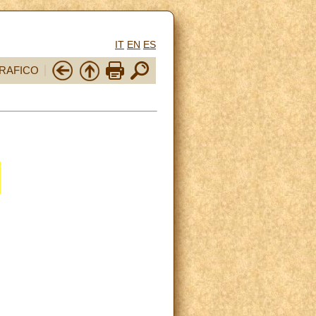
IT
EN
ES
RAFICO