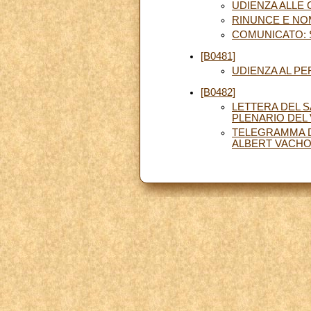
UDIENZA ALLE
RINUNCE E NO
COMUNICATO: 
[B0481]
UDIENZA AL PE
[B0482]
LETTERA DEL S
PLENARIO DEL 
TELEGRAMMA D
ALBERT VACH