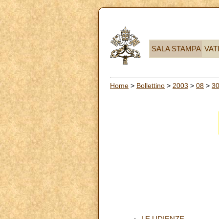
SALA STAMPA
VAT
Home
>
Bollettino
>
2003
>
08
>
3
LE UDIENZE