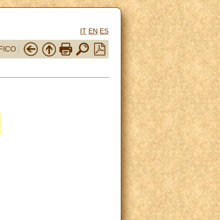
IT
EN
ES
FICO