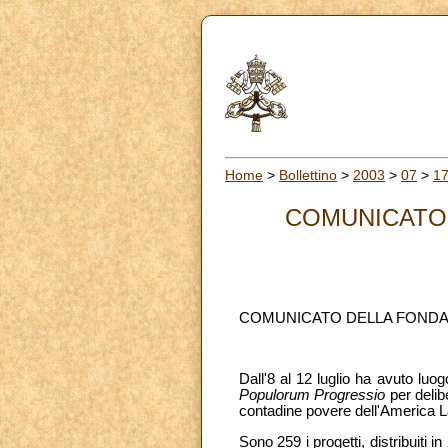
Home
>
Bollettino
>
2003
>
07
>
1
COMUNICATO
COMUNICATO DELLA FOND
Dall'8 al 12 luglio ha avuto lu
Populorum Progressio
per delib
contadine povere dell'America La
Sono 259 i progetti, distribuiti 