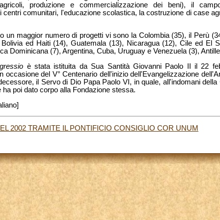
 agricoli, produzione e commercializzazione dei beni), il camp
di centri comunitari, l'educazione scolastica, la costruzione di case 
 un maggior numero di progetti vi sono la Colombia (35), il Perù (34),
Bolivia ed Haiti (14), Guatemala (13), Nicaragua (12), Cile ed El S
a Dominicana (7), Argentina, Cuba, Uruguay e Venezuela (3), Antille
gressio
è stata istituita da Sua Santità Giovanni Paolo II il 22 fe
 in occasione del V° Centenario dell'inizio dell'Evangelizzazione dell'A
ecessore, il Servo di Dio Papa Paolo VI, in quale, all'indomani della
e ha poi dato corpo alla Fondazione stessa.
aliano]
NEL 2002 TRAMITE IL PONTIFICIO CONSIGLIO COR UNUM