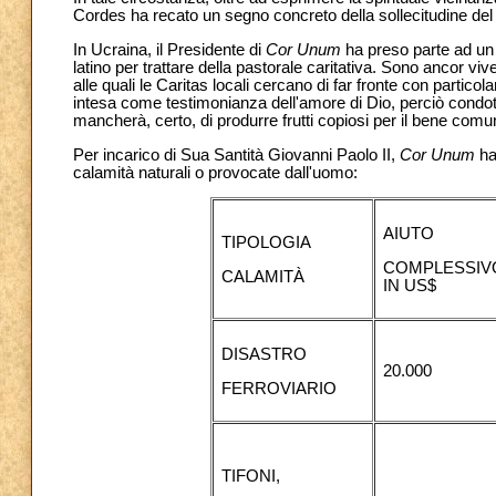
Cordes ha recato un segno concreto della sollecitudine del 
In Ucraina, il Presidente di
Cor Unum
ha preso parte ad un S
latino per trattare della pastorale caritativa. Sono ancor v
alle quali le Caritas locali cercano di far fronte con particol
intesa come testimonianza dell'amore di Dio, perciò condotta
mancherà, certo, di produrre frutti copiosi per il bene comu
Per incarico di Sua Santità Giovanni Paolo II,
Cor Unum
ha 
calamità naturali o provocate dall'uomo:
AIUTO
TIPOLOGIA
COMPLESSIV
CALAMITÀ
IN US$
DISASTRO
20.000
FERROVIARIO
TIFONI,