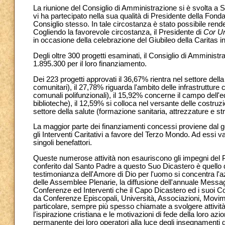
La riunione del Consiglio di Amministrazione si è svolta a 
vi ha partecipato nella sua qualità di Presidente della 
Consiglio stesso. In tale circostanza è stato possibile rendere
Cogliendo la favorevole circostanza, il Presidente di
Cor U
in occasione della celebrazione del Giubileo della Caritas i
Degli oltre 300 progetti esaminati, il Consiglio di Ammini
1.895.300 per il loro finanziamento.
Dei 223 progetti approvati il 36,67% rientra nel settore del
comunitari), il 27,78% riguarda l'ambito delle infrastrutture 
comunali polifunzionali), il 15,92% concerne il campo dell'e
biblioteche), il 12,59% si colloca nel versante delle costruzi
settore della salute (formazione sanitaria, attrezzature e st
La maggior parte dei finanziamenti concessi proviene dal 
gli Interventi Caritativi a favore del Terzo Mondo. Ad essi v
singoli benefattori.
Queste numerose attività non esauriscono gli impegni del P
conferito dal Santo Padre a questo Suo Dicastero è quello 
testimonianza dell'Amore di Dio per l'uomo si concentra l'a
delle Assemblee Plenarie, la diffusione dell'annuale Messa
Conferenze ed Interventi che il Capo Dicastero ed i suoi Col
da Conferenze Episcopali, Università, Associazioni, Movimen
particolare, sempre più spesso chiamate a svolgere attività d
l'ispirazione cristiana e le motivazioni di fede della loro a
permanente dei loro operatori alla luce degli insegnamenti 