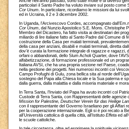
Anche nell'anno passato, sono state molte e di diverso gen
particolari il Santo Padre ha voluto inviare sul posto come
Cor Unum
. In particolare, ricordiamo le missioni da lui sv
ed in Ucraina, il 2 e 3 dicembre 2002.
In Uganda, l'Arcivescovo Cordes, accompagnato dall'Em
Cor Unum
, dal Nunzio Apostolico S.E. Mons. Christophe Pie
Membro del Dicastero, ha fatto visita ai destinatari dei prog
miliardo di lire italiane fatto al Santo Padre dal Comune di 
costruzione della Casa per malati terminali, prevalentemente 
della casa per anziani, disabili e malati terminali, diretta dal
dov'è curata la formazione integrale di ragazze e ragazzi, 
orfani o abbandonati, dello Slum Acholi Quarter, dove l'AV
alfabetizzazione, di formazione professionale ed un progra
Italiana AVSI, che ha una propria sezione nel Paese, coadiuva
nella gestione dei progetti. Nei numerosi incontri coi Vescov
Campo Profughi di Gulu, zona bellica sita al norde dell'Uga
sostegno del Papa alla Chiesa locale e la Sua paterna e s
dalla guerra, dalla malattia e dalla miseria materiale e mora
In Terra Santa, l’Inviato del Papa ha avuto incontri col Pat
Custode di Terra Santa, con Rappresentanti delle agenzie ca
Mission for Palestine, Deutscher Verein für das Heilige La
con il rappresentante del Governo Israeliano per gli Affari re
per la cooperazione internazionale. Egli si è poi recato a B
all'Università cattolica di quella città, all'Istituto
Effeta
ed all
le scuole cattoliche.
In tale circostanza, oltre ad esprimere la spirituale vicina