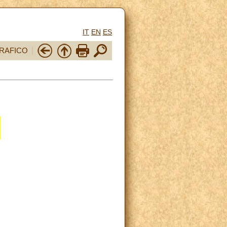
IT
EN
ES
RAFICO