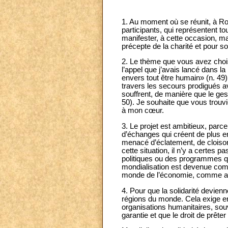
1. Au moment où se réunit, à R
participants, qui représentent 
manifester, à cette occasion, m
précepte de la charité et pour 
2. Le thème que vous avez choi
l’appel que j’avais lancé dans la
envers tout être humain» (n. 49)
travers les secours prodigués av
souffrent, de manière que le ge
50). Je souhaite que vous trouvi
à mon cœur.
3. Le projet est ambitieux, parc
d’échanges qui créent de plus e
menacé d’éclatement, de cloiso
cette situation, il n’y a certes 
politiques ou des programmes qui
mondialisation est devenue comme 
monde de l’économie, comme auss
4. Pour que la solidarité devien
régions du monde. Cela exige enc
organisations humanitaires, souve
garantie et que le droit de prêt