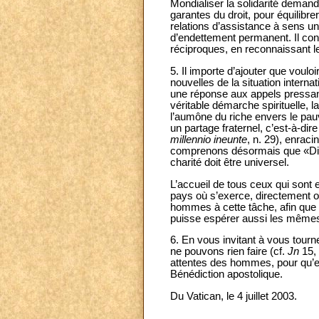
Mondialiser la solidarité demande
garantes du droit, pour équilibr
relations d’assistance à sens u
d’endettement permanent. Il conv
réciproques, en reconnaissant le
5. Il importe d’ajouter que voulo
nouvelles de la situation intern
une réponse aux appels pressan
véritable démarche spirituelle, l
l’aumône du riche envers le pauv
un partage fraternel, c’est-à-dire
millennio ineunte
, n. 29), enraci
comprenons désormais que «Dieu
charité doit être universel.
L’accueil de tous ceux qui sont e
pays où s’exerce, directement ou
hommes à cette tâche, afin que
puisse espérer aussi les même
6. En vous invitant à vous tourn
ne pouvons rien faire (cf.
Jn
15,
attentes des hommes, pour qu’e
Bénédiction apostolique.
Du Vatican, le 4 juillet 2003.