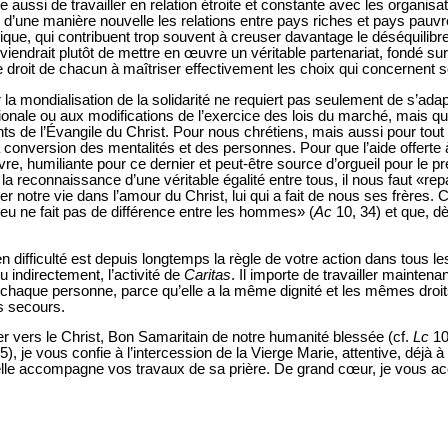
 aussi de travailler en relation étroite et constante avec les organisat
er d’une manière nouvelle les relations entre pays riches et pays pauv
nique, qui contribuent trop souvent à creuser davantage le déséquili
iendrait plutôt de mettre en œuvre un véritable partenariat, fondé sur
 droit de chacun à maîtriser effectivement les choix qui concernent s
ir la mondialisation de la solidarité ne requiert pas seulement de s’ad
ationale ou aux modifications de l’exercice des lois du marché, mais q
ts de l’Évangile du Christ. Pour nous chrétiens, mais aussi pour t
a conversion des mentalités et des personnes. Pour que l’aide offerte à
re, humiliante pour ce dernier et peut-être source d’orgueil pour le pr
 la reconnaissance d’une véritable égalité entre tous, il nous faut «repa
ner notre vie dans l’amour du Christ, lui qui a fait de nous ses frères
 ne fait pas de différence entre les hommes» (
Ac
10, 34) et que, dè
n difficulté est depuis longtemps la règle de votre action dans tous le
 indirectement, l’activité de
Caritas
. Il importe de travailler maintenan
 chaque personne, parce qu’elle a la même dignité et les mêmes droi
s secours.
er vers le Christ, Bon Samaritain de notre humanité blessée (cf.
Lc
10
 5), je vous confie à l’intercession de la Vierge Marie, attentive, déjà 
lle accompagne vos travaux de sa prière. De grand cœur, je vous acc