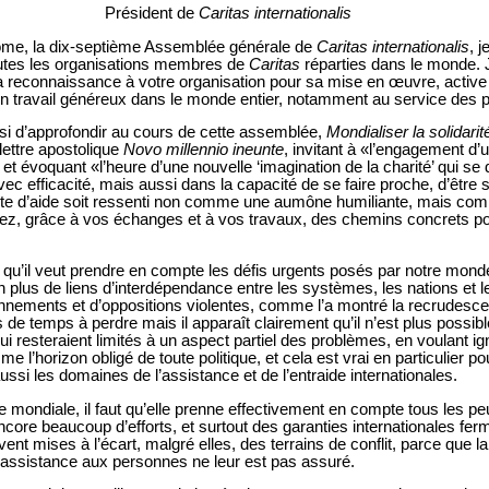
Président de
Caritas internationalis
ome, la dix-septième Assemblée générale de
Caritas internationalis
, 
toutes les organisations membres de
Caritas
réparties dans le monde. J
a reconnaissance à votre organisation pour sa mise en œuvre, active
son travail généreux dans le monde entier, notamment au service des 
si d’approfondir au cours de cette assemblée,
Mondialiser la solidarit
 lettre apostolique
Novo millennio ineunte
, invitant à «l’engagement d’
 et évoquant «l’heure d’une nouvelle ‘imagination de la charité’ qui se
ec efficacité, mais aussi dans la capacité de se faire proche, d’être s
ste d’aide soit ressenti non comme une aumône humiliante, mais comm
ez, grâce à vos échanges et à vos travaux, des chemins concrets pour
e qu’il veut prendre en compte les défis urgents posés par notre mon
n plus de liens d’interdépendance entre les systèmes, les nations et 
nnements et d’oppositions violentes, comme l’a montré la recrudesc
pas de temps à perdre mais il apparaît clairement qu’il n’est plus possi
 resteraient limités à un aspect partiel des problèmes, en voulant ign
l’horizon obligé de toute politique, et cela est vrai en particulier p
i les domaines de l’assistance et de l’entraide internationales.
ne mondiale, il faut qu’elle prenne effectivement en compte tous les p
ore beaucoup d’efforts, et surtout des garanties internationales fer
nt mises à l’écart, malgré elles, des terrains de conflit, parce que la
er assistance aux personnes ne leur est pas assuré.