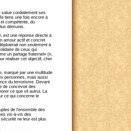
je salue cordialement ses
e tiens une fois encore à
 et compétente, du
plus démunis.
é
, est une réponse directe à
un amour actif et concret
 déploierait non seulement à
olidaire de ceux qui
e un partage fraternel» (n.
 réaliser cet objectif, cher
de, marqué par une multitude
les personnes, mais aussi
ence du terrorisme. Devant
ble de concevoir des
orer ce que vit autrui. La
our ce qui concerne le
euples de l’ensemble des
mes vis-à-vis des
 sécurité ne leur est plus