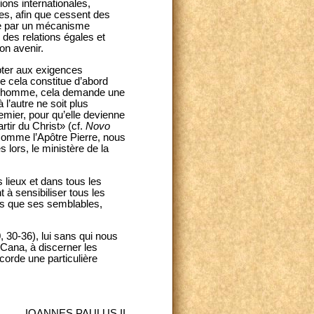
ions internationales,
res, afin que cessent des
bre par un mécanisme
 des relations égales et
on avenir.
apter aux exigences
ue cela constitue d’abord
out homme, cela demande une
 l’autre ne soit plus
emier, pour qu’elle devienne
rtir du Christ» (cf.
Novo
. Comme l’Apôtre Pierre, nous
s lors, le ministère de la
s lieux et dans tous les
t à sensibiliser tous les
ts que ses semblables,
, 30-36), lui sans qui nous
à Cana, à discerner les
orde une particulière
IOANNES PAULUS II