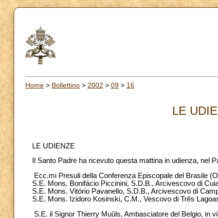
Home
>
Bollettino
>
2002
>
09
>
16
LE UDIE
LE UDIENZE
Il Santo Padre ha ricevuto questa mattina in udienza, nel P
Ecc.mi Presuli della Conferenza Episcopale del Brasile (Oe
S.E. Mons. Bonifácio Piccinini, S.D.B., Arcivescovo di Cui
S.E. Mons. Vitório Pavanello, S.D.B., Arcivescovo di Cam
S.E. Mons. Izidoro Kosinski, C.M., Vescovo di Três Lagoa
S.E. il Signor Thierry Muûls, Ambasciatore del Belgio, in vi