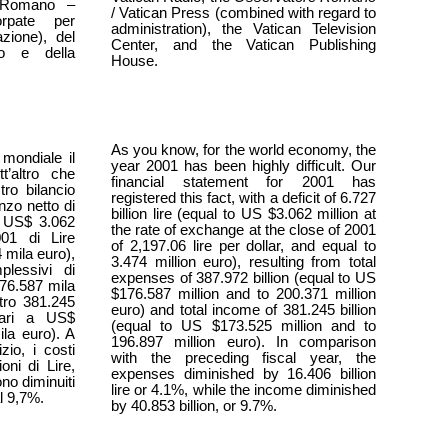
e Romano –
/ Vatican Press (combined with regard to
orpate per
administration), the Vatican Television
zione), del
Center, and the Vatican Publishing
no e della
House.
As you know, for the world economy, the
mondiale il
year 2001 has been highly difficult. Our
’altro che
financial statement for 2001 has
ro bilancio
registered this fact, with a deficit of 6.727
nzo netto di
billion lire (equal to US $3.062 million at
a US$ 3.062
the rate of exchange at the close of 2001
01 di Lire
of 2,197.06 lire per dollar, and equal to
 mila euro),
3.474 million euro), resulting from total
plessivi di
expenses of 387.972 billion (equal to US
176.587 mila
$176.587 million and to 200.371 million
tro 381.245
euro) and total income of 381.245 billion
(pari a US$
(equal to US $173.525 million and to
la euro). A
196.897 million euro). In comparison
zio, i costi
with the preceding fiscal year, the
oni di Lire,
expenses diminished by 16.406 billion
ono diminuiti
lire or 4.1%, while the income diminished
al 9,7%.
by 40.853 billion, or 9.7%.