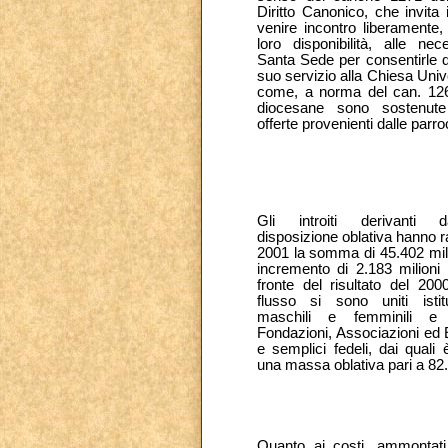
Diritto Canonico, che invita
venire incontro liberamente,
loro disponibilità, alle nec
Santa Sede per consentirle di
suo servizio alla Chiesa Univ
come, a norma del can. 126
diocesane sono sostenute
offerte provenienti dalle parro
Gli introiti derivanti
disposizione oblativa hanno r
2001 la somma di 45.402 mili
incremento di 2.183 milioni
fronte del risultato del 200
flusso si sono uniti istitut
maschili e femminili e s
Fondazioni, Associazioni ed En
e semplici fedeli, dai quali
una massa oblativa pari a 82.
Quanto ai costi, ammontat