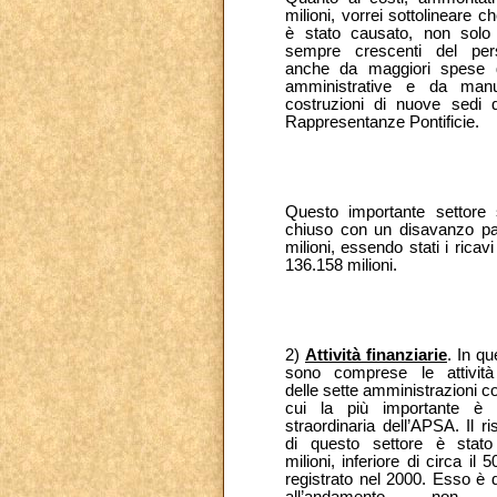
milioni, vorrei sottolineare c
è stato causato, non solo 
sempre crescenti del pe
anche da maggiori spese g
amministrative e da manu
costruzioni di nuove sedi d
Rappresentanze Pontificie.
Questo importante settore 
chiuso con un disavanzo pa
milioni, essendo stati i ricavi 
136.158 milioni.
2)
Attività finanziarie
. In qu
sono comprese le attività 
delle sette amministrazioni co
cui la più importante è 
straordinaria dell’APSA. Il ri
di questo settore è stato
milioni, inferiore di circa il
registrato nel 2000. Esso è da
all’andamento non fa