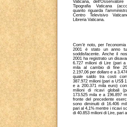
Vaticana, dell’Osservator
Tipografia Vaticana (acc
quanto riguarda l’amministra
Centro Televisivo Vatica
Libreria Vaticana.
Com’è noto, per l’economia 
2001 è stato un anno tutt
soddisfacente. Anche il nost
2001 ha registrato un disava
6.727 milioni di Lire (pari 
mila al cambio di fine 20
2.197,06 per dollaro e a 3.474
quale saldo tra costi com
387.972 milioni (pari a US$ 
e a 200.371 mila euro) con
milioni di ricavi globali 
173.525 mila e a 196.897 mi
fronte del precedente eserci
sono diminuiti di 16.406 mili
pari al 4,1% mentre i ricavi s
di 40.853 milioni di Lire, pari 