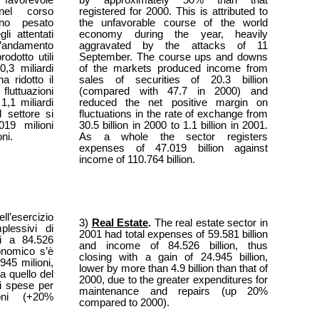
 nel corso
registered for 2000. This is attributed to
nno pesato
the unfavorable course of the world
i attentati
economy during the year, heavily
andamento
aggravated by the attacks of 11
odotto utili
September. The course ups and downs
0,3 miliardi
of the markets produced income from
a ridotto il
sales of securities of 20.3 billion
fluttuazioni
(compared with 47.7 in 2000) and
1,1 miliardi
reduced the net positive margin on
l settore si
fluctuations in the rate of exchange from
019 milioni
30.5 billion in 2000 to 1.1 billion in 2001.
ni.
As a whole the sector registers
expenses of 47.019 billion against
income of 110.764 billion.
ll’esercizio
3)
Real Estate
.
The real estate sector in
lessivi di
2001 had total expenses of 59.581 billion
ri a 84.526
and income of 84.526 billion, thus
conomico s’è
closing with a gain of 24.945 billion,
45 milioni,
lower by more than 4.9 billion than that of
 a quello del
2000, due to the greater expenditures for
i spese per
maintenance and repairs (up 20%
ioni (+20%
compared to 2000).