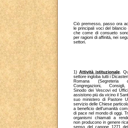
Ciò premesso, passo ora ad
le principali voci del bilanci
che come di consueto sono
per ragioni di affinità, nei seg
settori.
1)
Attività istituzionale
. Q
settore ingloba tutti i Dicaster
Romana (Segreteria d
Congregazioni, Consigli, 
Sinodo dei Vescovi ed Uffici
assistono più da vicino il San
suo ministero di Pastore U
servizio delle Chiese particol
a beneficio dell’umanità com
di pace nel mondo di oggi. Tr
organismi chiamati a rende
non producono in genere ricav
senso del canone 1271 del