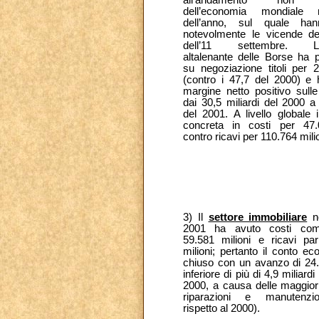
dell’economia mondiale
dell’anno, sul quale ha
notevolmente le vicende degl
dell’11 settembre. L’
altalenante delle Borse ha pr
su negoziazione titoli per 2
(contro i 47,7 del 2000) e h
margine netto positivo sulle 
dai 30,5 miliardi del 2000 a 
del 2001. A livello globale i
concreta in costi per 47.
contro ricavi per 110.764 milio
3) Il
settore immobiliare
ne
2001 ha avuto costi comp
59.581 milioni e ricavi pa
milioni; pertanto il conto e
chiuso con un avanzo di 24.9
inferiore di più di 4,9 miliardi
2000, a causa delle maggior
riparazioni e manutenz
rispetto al 2000).