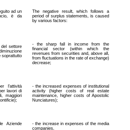
seguito ad un
The negative result, which follows a
ncio, è da
period of surplus statements, is caused
by various factors:
- the sharp fall in income from the
o del settore
financial sector (within which the
 diminuzione
revenues from securities and, above all,
e soprattutto
from fluctuations in the rate of exchange)
decrease;
 l’attività
- the increased expenses of institutional
per lavori di
activity (higher costs of real estate
i, maggiori
maintenance, higher costs of Apostolic
ntificie);
Nunciatures);
le Aziende
- the increase in expenses of the media
companies.