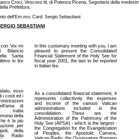
nco Croci, Vescovo tit. di Potenza Picena, Segretario della medesima 
ella Prefettura.
ento dell’Em.mo. Card. Sergio Sebastiani:
SERGIO SEBASTIANI
 con Voi mi
In this customary meeting with you, I am
l Bilancio
pleased to present the Consolidated
ella Santa
Financial Statement of the Holy See for
ltimo in lire
fiscal year 2001, the last to be reported
in Italian lire.
idato, esso
As a consolidated financial statement, it
 i costi ed i
represents collectively the expenses
nistrazioni
and income of the various Vatican
ll’area di
administrations included in the
i tratta
consolidation. These are the
imonio della
Administration of the Patrimony of the
he è la più
Holy See (APSA) - which is the largest -
gazione per
the Congregation for the Evangelization
poli, della
of Peoples, the Apostolic Camera,
lla Radio
Vatican Radio, the
Osservatore Romano