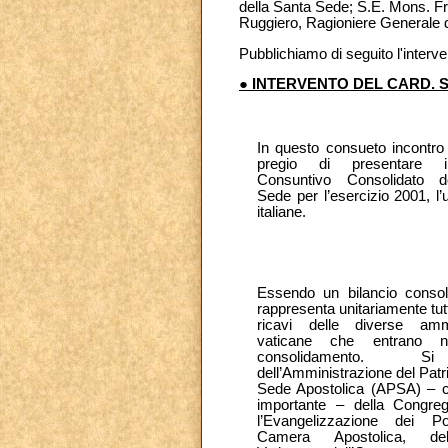
della Santa Sede; S.E. Mons. Fra
Ruggiero, Ragioniere Generale d
Pubblichiamo di seguito l'interv
● INTERVENTO DEL CARD. 
In questo consueto incontro
pregio di presentare i
Consuntivo Consolidato d
Sede per l’esercizio 2001, l’u
italiane.
Essendo un bilancio consol
rappresenta unitariamente tutti
ricavi delle diverse ammi
vaticane che entrano ne
consolidamento. S
dell’Amministrazione del Patr
Sede Apostolica (APSA) – c
importante – della Congre
l’Evangelizzazione dei Po
Camera Apostolica, de