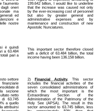
he l’aumento
199.642 billion, I would like to underline
dagli oneri
that the increase was caused not only
rsonale ma
by the ever-increasing cost of personnel
enerali ed
but also by greater general and
tenzioni e
administrative expenses and by
elle nostre
maintenance and construction of new
Apostolic Nunciatures.
si è quindi
This important sector therefore closed
ri a 63.484
with a deficit of 63.484 billion, the total
totali pari a
income having been 136.158 billion.
esto settore
2)
Financial Activity
.
This sector
finanziarie
includes the financial activities of the
nsolidate di
seven consolidated administrations of
la sezione
which the most important is the
sultato netto
Extraordinary Section of the
 di 63.745
Administration of the Patrimony of the
 50% a quello
Holy See (APSA). The result in this
 attribuirsi
sector amounted to 63.745 billion, less
vorevole
by approximately 50% than that