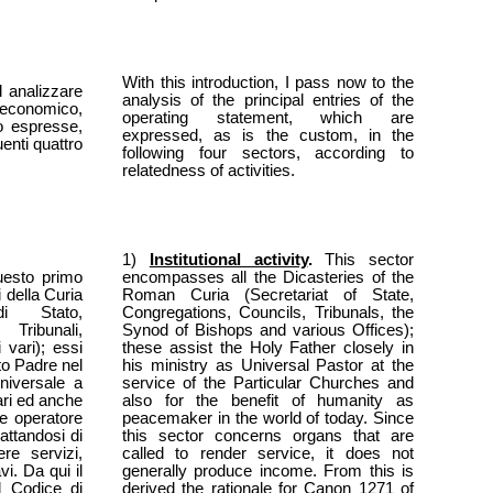
With this introduction, I pass now to the
 analizzare
analysis of the principal entries of the
o economico,
operating statement, which are
 espresse,
expressed, as is the custom, in the
uenti quattro
following four sectors, according to
relatedness of activities.
1)
Institutional activity
.
This sector
uesto primo
encompasses all the Dicasteries of the
i della Curia
Roman Curia (Secretariat of State,
i Stato,
Congregations, Councils, Tribunals, the
Tribunali,
Synod of Bishops and various Offices);
 vari); essi
these assist the Holy Father closely in
to Padre nel
his ministry as Universal Pastor at the
niversale a
service of the Particular Churches and
ari ed anche
also for the benefit of humanity as
e operatore
peacemaker in the world of today. Since
attandosi di
this sector concerns organs that are
re servizi,
called to render service, it does not
i. Da qui il
generally produce income. From this is
 Codice di
derived the rationale for Canon 1271 of