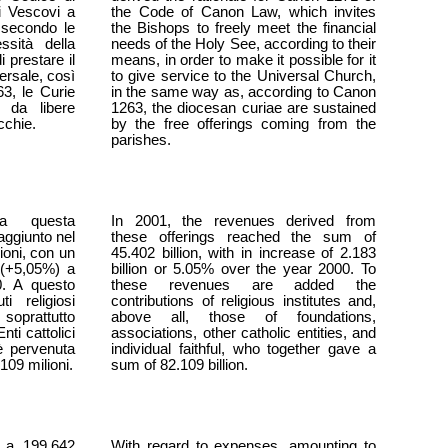
 i Vescovi a
the Code of Canon Law, which invites
 secondo le
the Bishops to freely meet the financial
essità della
needs of the Holy See, according to their
 prestare il
means, in order to make it possible for it
ersale, così
to give service to the Universal Church,
3, le Curie
in the same way as, according to Canon
 da libere
1263, the diocesan curiae are sustained
cchie.
by the free offerings coming from the
parishes.
 da questa
In 2001, the revenues derived from
aggiunto nel
these offerings reached the sum of
oni, con un
45.402 billion, with in increase of 2.183
 (+5,05%) a
billion or 5.05% over the year 2000. To
0. A questo
these revenues are added the
i religiosi
contributions of religious institutes and,
oprattutto
above all, those of foundations,
ti cattolici
associations, other catholic entities, and
 è pervenuta
individual faithful, who together gave a
109 milioni.
sum of 82.109 billion.
i a 199.642
With regard to expenses, amounting to