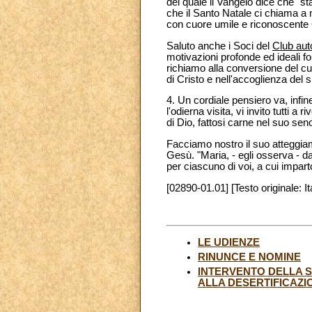
del quale il Vangelo dice che "s
che il Santo Natale ci chiama a 
con cuore umile e riconoscente 
Saluto anche i Soci del
Club aut
motivazioni profonde ed ideali fo
richiamo alla conversione del cuo
di Cristo e nell'accoglienza del 
4. Un cordiale pensiero va, infine
l'odierna visita, vi invito tutti 
di Dio, fattosi carne nel suo se
Facciamo nostro il suo atteggiame
Gesù. "Maria, - egli osserva - d
per ciascuno di voi, a cui impar
[02890-01.01] [Testo originale: It
LE UDIENZE
RINUNCE E NOMINE
INTERVENTO DELLA S
ALLA DESERTIFICAZIO