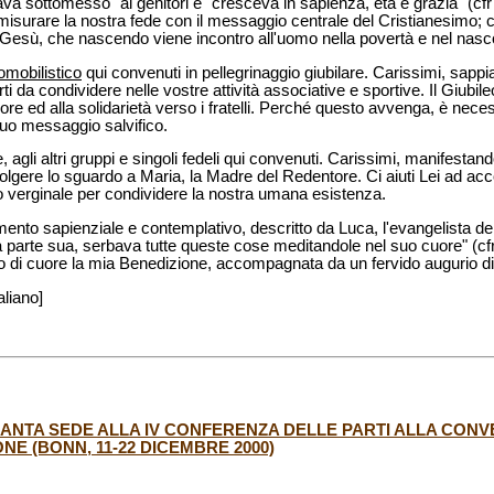
tava sottomesso" ai genitori e "cresceva in sapienza, età e grazia" (cf
misurare la nostra fede con il messaggio centrale del Cristianesimo; ci
Gesù, che nascendo viene incontro all'uomo nella povertà e nel nas
omobilistico
qui convenuti in pellegrinaggio giubilare. Carissimi, sapp
rti da condividere nelle vostre attività associative e sportive. Il Giubi
re ed alla solidarietà verso i fratelli. Perché questo avvenga, è nece
suo messaggio salvifico.
, agli altri gruppi e singoli fedeli qui convenuti. Carissimi, manifestand
a rivolgere lo sguardo a Maria, la Madre del Redentore. Ci aiuti Lei ad ac
no verginale per condividere la nostra umana esistenza.
nto sapienziale e contemplativo, descritto da Luca, l'evangelista della
a parte sua, serbava tutte queste cose meditandole nel suo cuore" (cf
to di cuore la mia Benedizione, accompagnata da un fervido augurio di
aliano]
ANTA SEDE ALLA IV CONFERENZA DELLE PARTI ALLA CONV
NE (BONN, 11-22 DICEMBRE 2000)