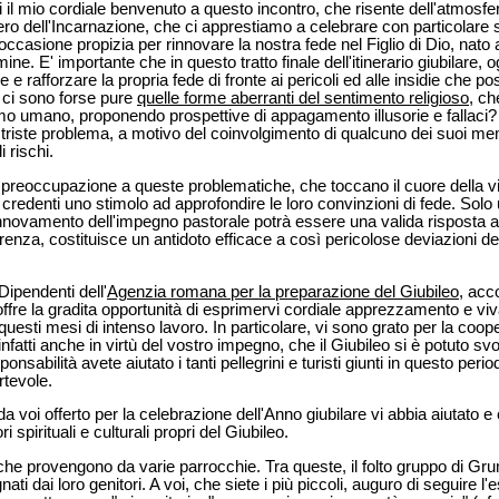
oi il mio cordiale benvenuto a questo incontro, che risente dell'atmosfer
ro dell'Incarnazione, che ci apprestiamo a celebrare con particolare s
occasione propizia per rinnovare la nostra fede nel Figlio di Dio, nat
rmine. E' importante che in questo tratto finale dell'itinerario giubilare
 e rafforzare la propria fede di fronte ai pericoli ed alle insidie che 
on ci sono forse pure
quelle forme aberranti del sentimento religioso
, ch
nimo umano, proponendo prospettive di appagamento illusorie e fallac
riste problema, a motivo del coinvolgimento di qualcuno dei suoi membri
i rischi.
eoccupazione a queste problematiche, che toccano il cuore della vita d
 i credenti uno stimolo ad approfondire le loro convinzioni di fede. Solo
 rinnovamento dell'impegno pastorale potrà essere una valida risposta 
enza, costituisce un antidoto efficace a così pericolose deviazioni de
Dipendenti dell'
Agenzia romana per la preparazione del Giubileo
, acc
 offre la gradita opportunità di esprimervi cordiale apprezzamento e vi
uesti mesi di intenso lavoro. In particolare, vi sono grato per la coop
fatti anche in virtù del vostro impegno, che il Giubileo si è potuto s
abilità avete aiutato i tanti pellegrini e turisti giunti in questo perio
rtevole.
a voi offerto per la celebrazione dell'Anno giubilare vi abbia aiutato e 
i spirituali e culturali propri del Giubileo.
ni che provengono da varie parrocchie. Tra queste, il folto gruppo di G
ti dai loro genitori. A voi, che siete i più piccoli, auguro di seguire l