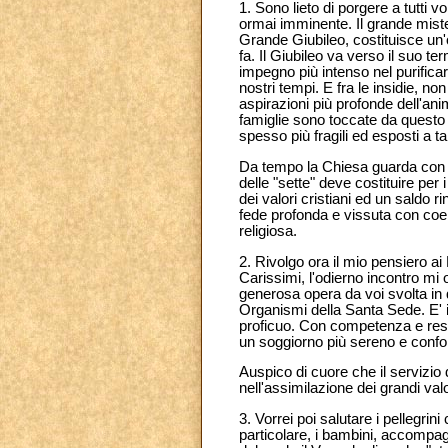
1. Sono lieto di porgere a tutti v
ormai imminente. Il grande miste
Grande Giubileo, costituisce un'
fa. Il Giubileo va verso il suo te
impegno più intenso nel purificare
nostri tempi. E fra le insidie, n
aspirazioni più profonde dell'a
famiglie sono toccate da questo t
spesso più fragili ed esposti a tal
Da tempo la Chiesa guarda con pr
delle "sette" deve costituire per
dei valori cristiani ed un saldo
fede profonda e vissuta con coer
religiosa.
2. Rivolgo ora il mio pensiero ai 
Carissimi, l'odierno incontro mi
generosa opera da voi svolta in q
Organismi della Santa Sede. E' in
proficuo. Con competenza e respons
un soggiorno più sereno e confo
Auspico di cuore che il servizio d
nell'assimilazione dei grandi valor
3. Vorrei poi salutare i pellegri
particolare, i bambini, accompagna