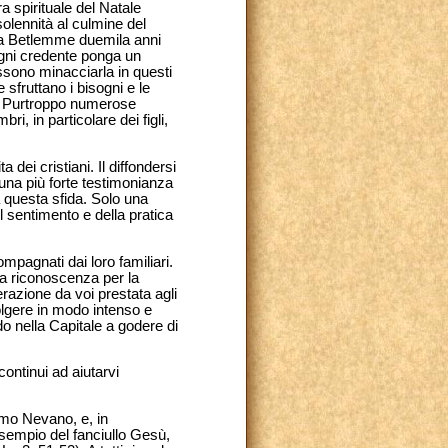
a spirituale del Natale
olennità al culmine del
o a Betlemme duemila anni
, ogni credente ponga un
possono minacciarla in questi
e sfruttano i bisogni e le
i? Purtroppo numerose
, in particolare dei figli,
ei cristiani. Il diffondersi
 una più forte testimonianza
a questa sfida. Solo una
l sentimento e della pratica
ompagnati dai loro familiari.
va riconoscenza per la
erazione da voi prestata agli
volgere in modo intenso e
do nella Capitale a godere di
continui ad aiutarvi
rumo Nevano, e, in
'esempio del fanciullo Gesù,