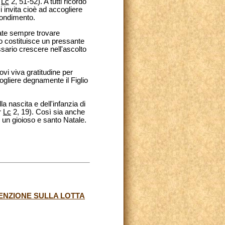
r
Lc
2, 51-52). A tutti ricordo
 invita cioè ad accogliere
condimento.
iate sempre trovare
leo costituisce un pressante
ssario crescere nell'ascolto
ovi viva gratitudine per
cogliere degnamente il Figlio
 nascita e dell'infanzia di
r
Lc
2, 19). Così sia anche
 un gioioso e santo Natale.
ENZIONE SULLA LOTTA